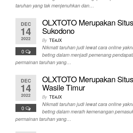
taruhan yang tak menjenuhkan dan…
OLXTOTO Merupakan Situs 
DEC
14
Sukodono
2022
By
TE4JX
Nikmati taruhan judi lewat cara online yak
0
beting dalam menjadi pemenang pendapatan 
permainan taruhan yang…
OLXTOTO Merupakan Situs 
DEC
14
Wasile Timur
2022
By
TE4JX
Nikmati taruhan judi lewat cara online yak
0
beting dalam meraih kemenangan pemasukan
permainan taruhan yang…