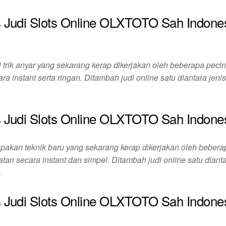
udi Slots Online OLXTOTO Sah Indonesia
i trik anyar yang sekarang kerap dikerjakan oleh beberapa pecin
instant serta ringan. Ditambah judi online satu diantara jenis
udi Slots Online OLXTOTO Sah Indonesi
rupakan teknik baru yang sekarang kerap dikerjakan oleh bebera
 secara instant dan simpel. Ditambah judi online satu dianta
…
Judi Slots Online OLXTOTO Sah Indone