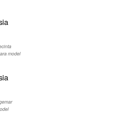
sia
ecinta
tara model
sia
ggemar
odel