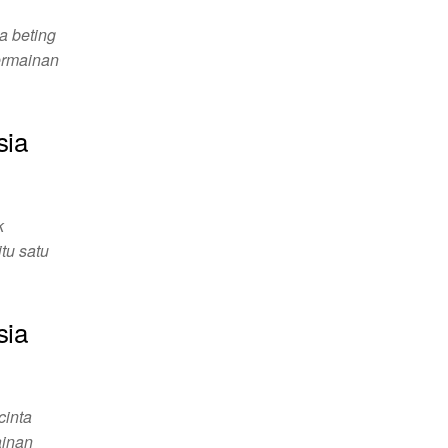
a beting
ermainan
sia
k
tu satu
sia
cinta
ainan