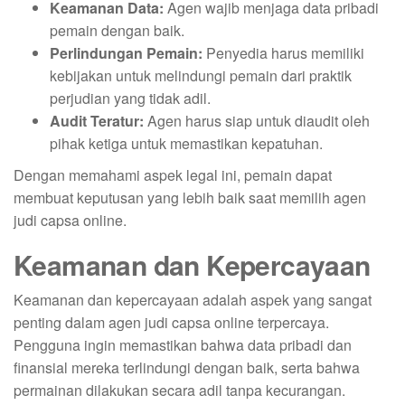
Keamanan Data:
Agen wajib menjaga data pribadi
pemain dengan baik.
Perlindungan Pemain:
Penyedia harus memiliki
kebijakan untuk melindungi pemain dari praktik
perjudian yang tidak adil.
Audit Teratur:
Agen harus siap untuk diaudit oleh
pihak ketiga untuk memastikan kepatuhan.
Dengan memahami aspek legal ini, pemain dapat
membuat keputusan yang lebih baik saat memilih agen
judi capsa online.
Keamanan dan Kepercayaan
Keamanan dan kepercayaan adalah aspek yang sangat
penting dalam agen judi capsa online terpercaya.
Pengguna ingin memastikan bahwa data pribadi dan
finansial mereka terlindungi dengan baik, serta bahwa
permainan dilakukan secara adil tanpa kecurangan.