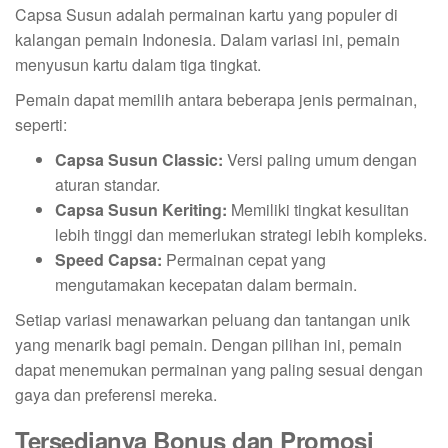
Capsa Susun adalah permainan kartu yang populer di
kalangan pemain Indonesia. Dalam variasi ini, pemain
menyusun kartu dalam tiga tingkat.
Pemain dapat memilih antara beberapa jenis permainan,
seperti:
Capsa Susun Classic:
Versi paling umum dengan
aturan standar.
Capsa Susun Keriting:
Memiliki tingkat kesulitan
lebih tinggi dan memerlukan strategi lebih kompleks.
Speed Capsa:
Permainan cepat yang
mengutamakan kecepatan dalam bermain.
Setiap variasi menawarkan peluang dan tantangan unik
yang menarik bagi pemain. Dengan pilihan ini, pemain
dapat menemukan permainan yang paling sesuai dengan
gaya dan preferensi mereka.
Tersedianya Bonus dan Promosi