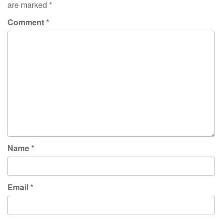
are marked
*
Comment
*
Name
*
Email
*