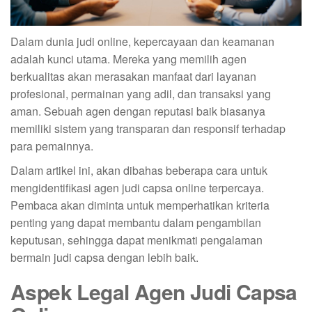
Dalam dunia judi online, kepercayaan dan keamanan
adalah kunci utama. Mereka yang memilih agen
berkualitas akan merasakan manfaat dari layanan
profesional, permainan yang adil, dan transaksi yang
aman. Sebuah agen dengan reputasi baik biasanya
memiliki sistem yang transparan dan responsif terhadap
para pemainnya.
Dalam artikel ini, akan dibahas beberapa cara untuk
mengidentifikasi agen judi capsa online terpercaya.
Pembaca akan diminta untuk memperhatikan kriteria
penting yang dapat membantu dalam pengambilan
keputusan, sehingga dapat menikmati pengalaman
bermain judi capsa dengan lebih baik.
Aspek Legal Agen Judi Capsa