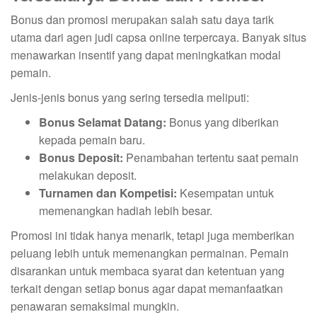
Bonus dan promosi merupakan salah satu daya tarik
utama dari agen judi capsa online terpercaya. Banyak situs
menawarkan insentif yang dapat meningkatkan modal
pemain.
Jenis-jenis bonus yang sering tersedia meliputi:
Bonus Selamat Datang:
Bonus yang diberikan
kepada pemain baru.
Bonus Deposit:
Penambahan tertentu saat pemain
melakukan deposit.
Turnamen dan Kompetisi:
Kesempatan untuk
memenangkan hadiah lebih besar.
Promosi ini tidak hanya menarik, tetapi juga memberikan
peluang lebih untuk memenangkan permainan. Pemain
disarankan untuk membaca syarat dan ketentuan yang
terkait dengan setiap bonus agar dapat memanfaatkan
penawaran semaksimal mungkin.