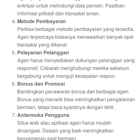
enkripsi untuk melindungi data pemain. Pastikan
informasi pribadi dan transaksi aman.
Metode Pembayaran
Periksa berbagai metode pembayaran yang tersedia.
Agen terpercaya biasanya menawarkan banyak opsi
transaksi yang dikenal.
Pelayanan Pelanggan
Agen harus menyediakan dukungan pelanggan yang
responsif. Cobalah menghubungi mereka sebelum
bergabung untuk menguji kecepatan respon.
Bonus dan Promosi
Bandingkan penawaran bonus dari berbagai agen.
Bonus yang menarik bisa meningkatkan pengalaman
bermain, tetapi baca syaratnya dengan teliti.
Antarmuka Pengguna
Situs web atau aplikasi agen harus mudah
dinavigasi. Desain yang baik meningkatkan
kenyamanan saat bermain.