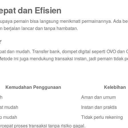
pat dan Efisien
 supaya pemain bisa langsung menikmati permainannya. Ada be
n berjalan lancar dan tanpa hambatan.
r
t dan mudah. Transfer bank, dompet digital seperti OVO dan 
etode ini juga mendukung transaksi instan, jadi pemain tidak p
Kemudahan Penggunaan
Kelebihan
h
Aman dan umum
at mudah
Instan dan praktis
p mudah
Tidak perlu rekening
pat proses transaksi tanpa risiko gagal.