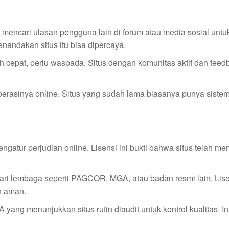
mencari ulasan pengguna lain di forum atau media sosial untu
andakan situs itu bisa dipercaya.
h cepat, perlu waspada. Situs dengan komunitas aktif dan feed
eroperasinya online. Situs yang sudah lama biasanya punya sistem
engatur perjudian online. Lisensi ini bukti bahwa situs telah m
ari lembaga seperti PAGCOR, MGA, atau badan resmi lain. Lisen
n aman.
ang menunjukkan situs rutin diaudit untuk kontrol kualitas. In