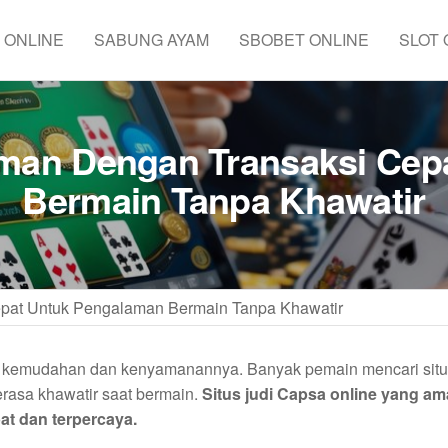
 ONLINE
SABUNG AYAM
SBOBET ONLINE
SLOT 
Aman Dengan Transaksi Cep
Bermain Tanpa Khawatir
pat Untuk Pengalaman Bermain Tanpa Khawatir
na kemudahan dan kenyamanannya. Banyak pemain mencari situ
erasa khawatir saat bermain.
Situs judi Capsa online yang am
at dan terpercaya.