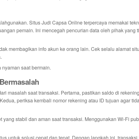
alahgunakan. Situs Judi Capsa Online terpercaya memakai tekn
euangan pemain. Ini mencegah pencurian data oleh pihak yang t
ak membagikan info akun ke orang lain. Cek selalu alamat sit
.
 nyaman saat bermain.
 Bermasalah
 masalah saat transaksi. Pertama, pastikan saldo di rekening
edua, periksa kembali nomor rekening atau ID tujuan agar tid
t yang stabil dan aman saat transaksi. Menggunakan Wi-Fi publ
s untuk solusi cepat dan tepat. Dengan langkah ini, transaksi 