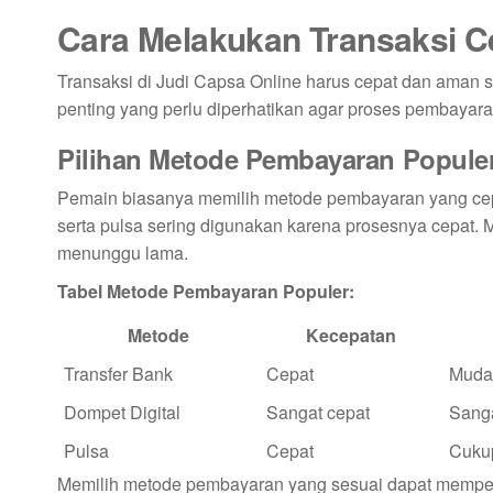
Cara Melakukan Transaksi Ce
Transaksi di Judi Capsa Online harus cepat dan aman
penting yang perlu diperhatikan agar proses pembayara
Pilihan Metode Pembayaran Popule
Pemain biasanya memilih metode pembayaran yang cepa
serta pulsa sering digunakan karena prosesnya cepat. M
menunggu lama.
Tabel Metode Pembayaran Populer:
Metode
Kecepatan
Transfer Bank
Cepat
Muda
Dompet Digital
Sangat cepat
Sang
Pulsa
Cepat
Cuku
Memilih metode pembayaran yang sesuai dapat memperce