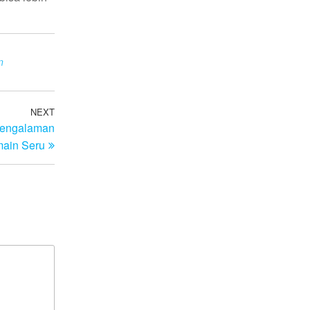
n
NEXT
Next
Pengalaman
Post
ain Seru