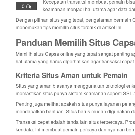
Kecepatan transaksi membuat pemain bisa
0
keamanan menjadi hal utama agar data dan
Dengan pilihan situs yang tepat, pengalaman bermain
menemukan tips memilih situs terbaik di artikel ini.
Panduan Memilih Situs Caps
Memilih situs Capsa online yang tepat sangat pentin
hal utama yang harus diperhatikan agar transaksi cepat 
Kriteria Situs Aman untuk Pemain
Situs yang aman biasanya menggunakan teknologi enkrip
memastikan situs punya sistem keamanan seperti SSL a
Penting juga melihat apakah situs punya layanan pelan
mendapatkan bantuan. Situs harus mudah digunakan dan
Transaksi cepat adalah tanda lain situs terpercaya. Pr
kendala. Ini membuat pemain percaya dan nyaman ber