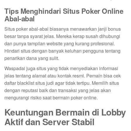
Tips Menghindari Situs Poker Online
Abal-abal
Situs poker abal-abal biasanya menawarkan janji bonus
besar tanpa syarat jelas. Mereka kerap susah dihubungi
dan punya tampilan website yang kurang profesional.
Hindari situs dengan banyak keluhan pengguna tentang
penarikan dana yang sulit.
Waspadai juga situs yang tidak menyediakan informasi
jelas tentang alamat atau kontak resmi. Pemain bisa cek
daftar blacklist situs judi agar tidak tertipu. Memilih situs
dengan reputasi baik dan transaksi yang jelas akan
mengurangi risiko saat bermain poker online.
Keuntungan Bermain di Lobby
Aktif dan Server Stabil