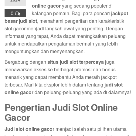
online gacor
yang sedang populer di
0
kalangan pemain. Bagi para pencari
jackpot
besar judi slot
, memahami pengertian dan karakteristik
slot gacor menjadi langkah awal yang penting. Dengan
informasi yang tepat, Anda dapat meningkatkan peluang
untuk mendapatkan pengalaman bermain yang lebih
menguntungkan dan menyenangkan.
Bergabung dengan
situs judi slot terpercaya
juga
menawarkan akses ke berbagai promosi dan bonus
menarik yang dapat membantu Anda meraih jackpot
terbesar. Mari kita eksplor lebih dalam tentang
judi slot
online gacor
dan peluang-peluang yang ada di dalamnya!
Pengertian Judi Slot Online
Gacor
Judi slot online gacor
menjadi salah satu pilihan utama