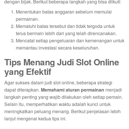
dengan bijak. Berikut beberapa langkah yang bisa diikuti:
Menentukan batas anggaran sebelum memulai
permainan.
Mematuhi batas tersebut dan tidak tergoda untuk
terus bermain lebih dari yang telah direncanakan.
Mencatat setiap pengeluaran dan kemenangan untuk
memantau investasi secara keseluruhan.
Tips Menang Judi Slot Online
yang Efektif
Agar sukses dalam judi slot online, beberapa strategi
dapat diterapkan.
Memahami aturan permainan
menjadi
langkah penting yang wajib dilakukan oleh setiap pemain.
Selain itu, memperhatikan waktu adalah kunci untuk
meningkatkan peluang menang. Berikut penjelasan lebih
lanjut mengenai kedua tips ini.