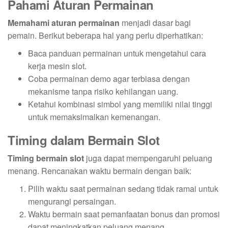
Pahami Aturan Permainan
Memahami aturan permainan
menjadi dasar bagi
pemain. Berikut beberapa hal yang perlu diperhatikan:
Baca panduan permainan untuk mengetahui cara
kerja mesin slot.
Coba permainan demo agar terbiasa dengan
mekanisme tanpa risiko kehilangan uang.
Ketahui kombinasi simbol yang memiliki nilai tinggi
untuk memaksimalkan kemenangan.
Timing dalam Bermain Slot
Timing bermain slot
juga dapat mempengaruhi peluang
menang. Rencanakan waktu bermain dengan baik:
Pilih waktu saat permainan sedang tidak ramai untuk
mengurangi persaingan.
Waktu bermain saat pemanfaatan bonus dan promosi
dapat meningkatkan peluang menang.