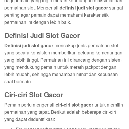
bagi pemain yang ingin meraih keuntungan maksimal dari
permainan slot. Mengenali
definisi judi slot gacor
sangat
penting agar pemain dapat memahami karakteristik
permainan ini dengan lebih baik.
Definisi Judi Slot Gacor
Definisi judi slot gacor
mencakup jenis permainan slot
yang secara konsisten memberikan peluang kemenangan
yang lebih tinggi. Permainan ini dirancang dengan sistem
yang mendukung pemain untuk meraih jackpot dengan
lebih mudah, sehingga menambah minat dan kepuasan
saat bermain.
Ciri-ciri Slot Gacor
Pemain perlu mengenali
ciri-ciri slot gacor
untuk memilih
permainan yang tepat. Berikut adalah beberapa ciri-ciri
yang dapat diidentifikasi: