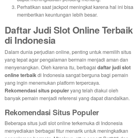
Perhatikan saat jackpot meningkat karena hal ini bisa
memberikan keuntungan lebih besar.
Daftar Judi Slot Online Terbaik
di Indonesia
Dalam dunia perjudian online, penting untuk memilih situs
yang tepat agar pengalaman bermain menjadi aman dan
menyenangkan. Oleh karena itu, berbagai
daftar judi slot
online terbaik
di Indonesia sangat berguna bagi pemain
yang ingin menemukan platform terpercaya.
Rekomendasi situs populer
yang telah diakui oleh
banyak pemain menjadi referensi yang dapat diandalkan.
Rekomendasi Situs Populer
Beberapa situs judi slot online terkemuka di Indonesia
menyediakan berbagai fitur menarik untuk meningkatkan