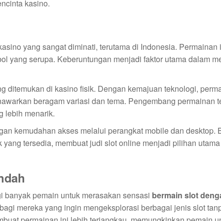
encinta kasino.
ino yang sangat diminati, terutama di Indonesia. Permainan i
ol yang serupa. Keberuntungan menjadi faktor utama dalam m
ng ditemukan di kasino fisik. Dengan kemajuan teknologi, perma
 menawarkan beragam variasi dan tema. Pengembang permainan t
 lebih menarik.
gan kemudahan akses melalui perangkat mobile dan desktop.
 yang tersedia, membuat judi slot online menjadi pilihan utama
endah
 banyak pemain untuk merasakan sensasi
bermain slot denga
 bagi mereka yang ingin mengeksplorasi berbagai jenis slot tanp
uat permainan ini lebih terjangkau, memungkinkan pemain u