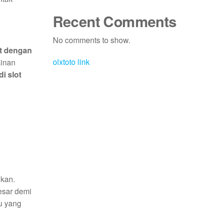
Recent Comments
No comments to show.
ot dengan
olxtoto link
ainan
di slot
ikan.
esar demi
au yang