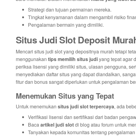
Strategi dan tujuan permainan mereka.
Tingkat kenyamanan dalam mengambil risiko finan
Pengalaman bermain yang dimiliki.
Situs Judi Slot Deposit Mur
Mencari situs judi slot yang depositnya murah tetapi t
menggunakan
tips memilih situs judi
yang tepat agar 
periksa lisensi yang dimiliki situs, ulasan pengguna, se
menyediakan daftar situs yang dapat diandalkan, sanga
fitur dan bonus sangat diperlukan untuk pengalaman be
Menemukan Situs yang Tepat
Untuk menemukan
situs judi slot terpercaya
, ada beb
Verifikasi lisensi dan sertifikasi dari badan penga
Baca
artikel judi slot
di blog atau forum untuk m
Tanyakan kepada komunitas tentang pengalaman