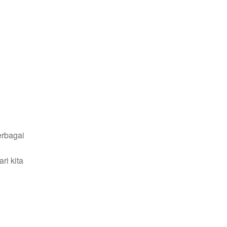
erbagai
i kita