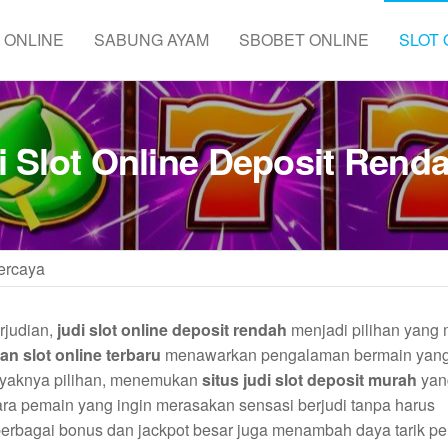
 ONLINE
SABUNG AYAM
SBOBET ONLINE
SLOT 
 Slot Online Deposit Rend
ercaya
rjudian,
judi slot online deposit rendah
menjadi pilihan yang 
n slot online terbaru
menawarkan pengalaman bermain yang
nyaknya pilihan, menemukan
situs judi slot deposit murah
yan
para pemain yang ingin merasakan sensasi berjudi tanpa harus
rbagai bonus dan jackpot besar juga menambah daya tarik p