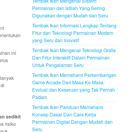
Tembak Ikan Mengenal Sistem
Permainan dan Istilah Yang Sering
Digunakan dengan Mudah dan Seru
Tembak Ikan Informasi Lengkap Tentang
ni
Fitur dan Teknologi Permainan Modern
enentukan
yang Seru dan Inovatif
Tembak Ikan Mengenal Teknologi Grafis
inan ini
Dan Fitur Interaktif Dalam Permainan
erus
Untuk Pengalaman Seru
Tembak Ikan Memahami Perkembangan
 Banyak
Game Arcade Dari Masa Ke Masa:
 di
Evolusi dan Keseruan yang Tak Pernah
Padam
Tembak Ikan Panduan Memahami
Konsep Dasar Dan Cara Kerja
n sedikit
Permainan Digital Dengan Mudah dan
a risiko
Seru
ntuk