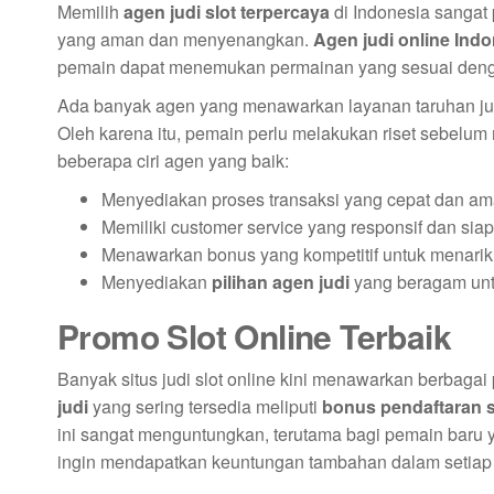
Memilih
agen judi slot terpercaya
di Indonesia sangat
yang aman dan menyenangkan.
Agen judi online Indo
pemain dapat menemukan permainan yang sesuai deng
Ada banyak agen yang menawarkan layanan taruhan judi 
Oleh karena itu, pemain perlu melakukan riset sebelu
beberapa ciri agen yang baik:
Menyediakan proses transaksi yang cepat dan am
Memiliki customer service yang responsif dan si
Menawarkan bonus yang kompetitif untuk menarik
Menyediakan
pilihan agen judi
yang beragam unt
Promo Slot Online Terbaik
Banyak situs judi slot online kini menawarkan berbaga
judi
yang sering tersedia meliputi
bonus pendaftaran s
ini sangat menguntungkan, terutama bagi pemain baru 
ingin mendapatkan keuntungan tambahan dalam setiap