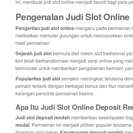
ini, membuat judi slot online menjadi favorit bagi para p
Pengenalan Judi Slot Online
Pengertian judi slot online
mengacu pada permainan kas
melibatkan memutar gulungan untuk mencocokkan simb
hasil permainan.
Sejarah judi slot
bermula dari mesin slot tradisional ya
kini telah bertransformasi menjadi versi online yang
berinovasi untuk memberikan pengalaman bermain yang
Popularitas judi slot
semakin meningkat, terutama den
pemain tertarik dengan berbagai bonus dan fitur menarik
kalangan pencinta permainan kasino.
Apa Itu Judi Slot Online Deposit R
Judi slot deposit rendah
memberikan kesempatan bagi
modal
. Permainan ini menjadi pilihan populer terutama
finansial yang besar.
Keuntungan deposit rendah
memb