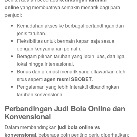
online
yang membuatnya semakin menarik bagi para
penjudi:
Kemudahan akses ke berbagai pertandingan dan
jenis taruhan.
Fleksibilitas untuk bermain kapan saja sesuai
dengan kenyamanan pemain.
Beragam pilihan taruhan yang lebih luas, dari liga
lokal hingga internasional.
Bonus dan promosi menarik yang ditawarkan oleh
situs seperti
agen resmi SBOBET
.
Pengalaman yang lebih interaktif dibandingkan
taruhan konvensional.
Perbandingan Judi Bola Online dan
Konvensional
Dalam membandingkan
judi bola online vs
konvensional
, beberapa poin penting perlu diperhatikan: