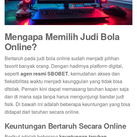
Mengapa Memilih Judi Bola
Online?
Bertaruh pada judi bola online sudah menjadi pilihan
favorit banyak orang. Dengan hadirnya platform digital,
seperti
agen resmi SBOBET
, kemudahan akses dan
fleksibilitas waktu menjadi keunggulan yang tidak bisa
ditolak. Pemain kini dapat memasang taruhan kapan saja
dan di mana saja tanpa harus mengunjungi bandar judi
fisik. Di bawah ini adalah beberapa keuntungan yang bisa
didapat dari taruhan secara online.
Keuntungan Bertaruh Secara Online
Berikut adalah beberapa
keuntungan taruhan