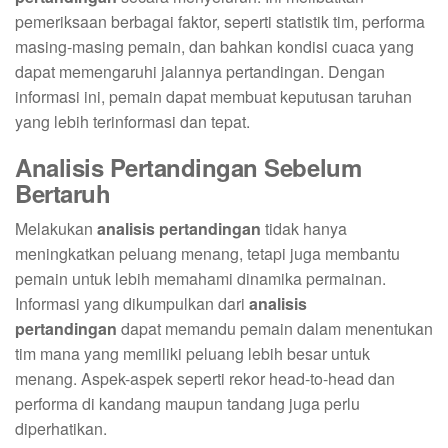
pemeriksaan berbagai faktor, seperti statistik tim, performa
masing-masing pemain, dan bahkan kondisi cuaca yang
dapat memengaruhi jalannya pertandingan. Dengan
informasi ini, pemain dapat membuat keputusan taruhan
yang lebih terinformasi dan tepat.
Analisis Pertandingan Sebelum
Bertaruh
Melakukan
analisis pertandingan
tidak hanya
meningkatkan peluang menang, tetapi juga membantu
pemain untuk lebih memahami dinamika permainan.
Informasi yang dikumpulkan dari
analisis
pertandingan
dapat memandu pemain dalam menentukan
tim mana yang memiliki peluang lebih besar untuk
menang. Aspek-aspek seperti rekor head-to-head dan
performa di kandang maupun tandang juga perlu
diperhatikan.