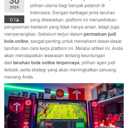
30
pilihan utama bagi banyak petaruh di
2024
Indonesia. Dengan berbagai jenis taruhan
0
yang ditawarkan, platform ini menyediakan
pengalaman bertaruh yang tidak hanya aman, tetapi juga
menyenangkan. Sebelum terjun dalam
permainan judi
bola online
, sangat penting untuk memahami dasar-dasar
taruhan dan cara kerja platform ini. Melalui artikel ini, Anda
akan mendapatkan wawasan tentang keuntungan
dari
taruhan bola online terpercaya
, pilihan agen judi
terbaik, serta strategi yang akan meningkatkan peluang
menang Anda.