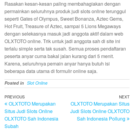
Rasakan kesan-kesan paling membahagiakan dengan
permainkan seluruhnya produk judi slots online terunggul
seperti Gates of Olympus, Sweet Bonanza, Aztec Gems,
Hot Fruit, Treasure of Aztec, sampai 5 Lions Megaways
dengan selekasnya masuk jadi anggota aktif dalam web
OLXTOTO online. Trik untuk jadi anggota sah di site ini
terlalu simple serta tak susah. Semua proses pendaftaran
peserta anyar cuma bakal jalan kurang dari 5 menit.
Karena, seluruhnya pemain anyar hanya butuh isi
beberapa data utama di formulir online saja.
Posted in
Slot Online
Post
Previous
PREVIOUS
NEXT
N
OLXTOTO Merupakan
OLXTOTO Merupakan Situs
Post
Po
navigation
Situs Judi Slots Online
Judi Slots Online OLXTOTO
OLXTOTO Sah Indonesia
Sah Indonesia Pollung
Subah