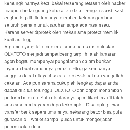
kemungkinannya kecil bakal terserang retasan oleh hacker
maupun berlangsung kebocoran data. Dengan spesifikasi
engine terpilih itu tentunya memberi ketenangan buat
seluruh pemain untuk taruhan tanpa ada rasa risau.
Karena server diprotek oleh mekanisme protect memiliki
kualitas tinggi.
Argumen yang lain membuat anda harus memutuskan
OLXTOTO menjadi tempat beting terpilih ialah lantaran
agen begitu mempunyai pengalaman dalam berikan
layanan buat semuanya pemain. Hingga semuanya
anggota dapat dilayani secara professional dan sangatlah
cekatan. Ada pun sarana cukuplah lengkap dapat anda
dapati di situs terunggul OLXTOTO dan dapat menambah
perform bermain. Satu diantaranya spesifikasi favorit ialah
ada cara pembayaran depo terkomplet. Disamping lewat
transfer bank seperti umumnya, sekarang bettor bisa pula
gunakan e – wallet sampai pulsa untuk mengerjakan
penempatan depo.