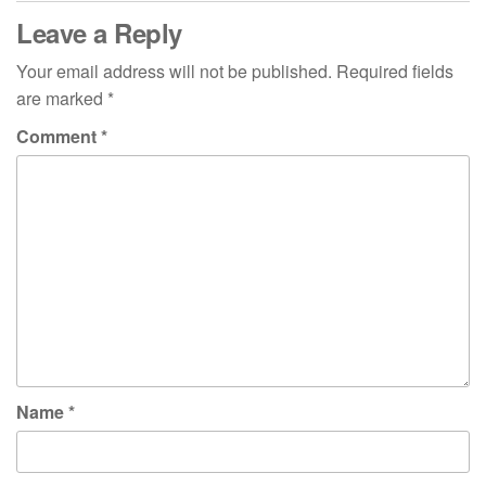
Leave a Reply
Your email address will not be published.
Required fields
are marked
*
Comment
*
Name
*