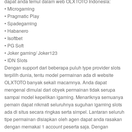
dapat anda temui dalam web OLXTOTO Indonesia:
• Microgaming
• Pragmatic Play
• Spadegaming
• Habanero
• Isoftbet
• PG Soft
• Joker gaming/ Joker123
• IDN Slots
Dengan support dari beberapa puluh type provider slots
terpilih dunia, tentu model permainan ada di website
OLXTOTO banyak sekali macamnya. Anda dapat
mengenal dimulai dari obyek permainan tidak serupa
sampai model kepelikan igaming. Menariknya semuanya
pemain dapat nikmati seluruhnya suguhan igaming slots
ada di situs secara ringkas serta simpel. Lantaran seluruh
tipe permainan disiapkan oleh agen dapat anda rasakan
dengan memakai 1 account peserta saja. Dengan