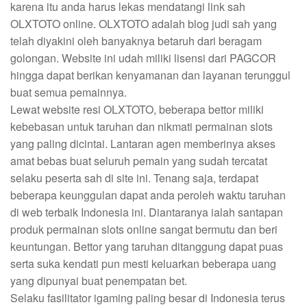
karena itu anda harus lekas mendatangi link sah
OLXTOTO online. OLXTOTO adalah blog judi sah yang
telah diyakini oleh banyaknya betaruh dari beragam
golongan. Website ini udah miliki lisensi dari PAGCOR
hingga dapat berikan kenyamanan dan layanan terunggul
buat semua pemainnya.
Lewat website resi OLXTOTO, beberapa bettor miliki
kebebasan untuk taruhan dan nikmati permainan slots
yang paling dicintai. Lantaran agen memberinya akses
amat bebas buat seluruh pemain yang sudah tercatat
selaku peserta sah di site ini. Tenang saja, terdapat
beberapa keunggulan dapat anda peroleh waktu taruhan
di web terbaik Indonesia ini. Diantaranya ialah santapan
produk permainan slots online sangat bermutu dan beri
keuntungan. Bettor yang taruhan ditanggung dapat puas
serta suka kendati pun mesti keluarkan beberapa uang
yang dipunyai buat penempatan bet.
Selaku fasilitator igaming paling besar di Indonesia terus