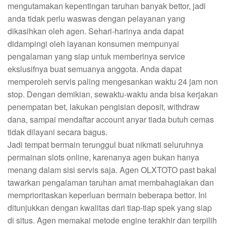
mengutamakan kepentingan taruhan banyak bettor, jadi
anda tidak perlu waswas dengan pelayanan yang
dikasihkan oleh agen. Sehari-harinya anda dapat
didampingi oleh layanan konsumen mempunyai
pengalaman yang siap untuk memberinya service
ekslusifnya buat semuanya anggota. Anda dapat
memperoleh servis paling mengesankan waktu 24 jam non
stop. Dengan demikian, sewaktu-waktu anda bisa kerjakan
penempatan bet, lakukan pengisian deposit, withdraw
dana, sampai mendaftar account anyar tiada butuh cemas
tidak dilayani secara bagus.
Jadi tempat bermain terunggul buat nikmati seluruhnya
permainan slots online, karenanya agen bukan hanya
menang dalam sisi servis saja. Agen OLXTOTO past bakal
tawarkan pengalaman taruhan amat membahagiakan dan
memprioritaskan keperluan bermain beberapa bettor. Ini
ditunjukkan dengan kwalitas dari tiap-tiap spek yang siap
di situs. Agen memakai metode engine terakhir dan terpilih