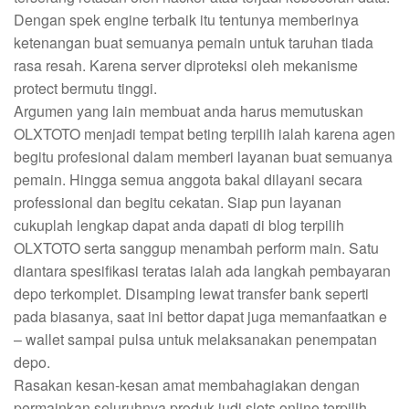
Dengan spek engine terbaik itu tentunya memberinya
ketenangan buat semuanya pemain untuk taruhan tiada
rasa resah. Karena server diproteksi oleh mekanisme
protect bermutu tinggi.
Argumen yang lain membuat anda harus memutuskan
OLXTOTO menjadi tempat beting terpilih ialah karena agen
begitu profesional dalam memberi layanan buat semuanya
pemain. Hingga semua anggota bakal dilayani secara
professional dan begitu cekatan. Siap pun layanan
cukuplah lengkap dapat anda dapati di blog terpilih
OLXTOTO serta sanggup menambah perform main. Satu
diantara spesifikasi teratas ialah ada langkah pembayaran
depo terkomplet. Disamping lewat transfer bank seperti
pada biasanya, saat ini bettor dapat juga memanfaatkan e
– wallet sampai pulsa untuk melaksanakan penempatan
depo.
Rasakan kesan-kesan amat membahagiakan dengan
permainkan seluruhnya produk judi slots online terpilih