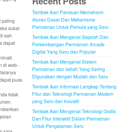
Recent Posts
Tembak Ikan Panduan Memahami
Aturan Dasar Dan Mekanisme
 paling
Permainan Untuk Pemula yang Seru
aka sukar
di sah
Tembak Ikan Mengenal Sejarah Dan
a dapat
Perkembangan Permainan Arcade
Digital Yang Seru dan Populer
inati.
Tembak Ikan Mengenal Sistem
h di web-
Permainan dan Istilah Yang Sering
ntaranya
Digunakan dengan Mudah dan Seru
 dapat puas
Tembak Ikan Informasi Lengkap Tentang
Fitur dan Teknologi Permainan Modern
nda tidak
yang Seru dan Inovatif
sumen
emberikan
Tembak Ikan Mengenal Teknologi Grafis
isian
Dan Fitur Interaktif Dalam Permainan
Untuk Pengalaman Seru
n saja.