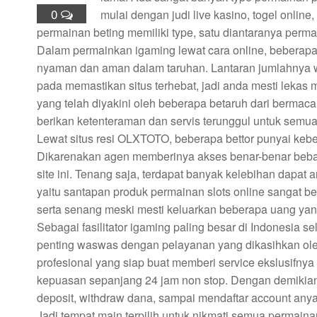
0
mulai dengan judi live kasino, togel online
permainan beting memiliki type, satu diantaranya permai
Dalam permainkan igaming lewat cara online, beberapa 
nyaman dan aman dalam taruhan. Lantaran jumlahnya we
pada memastikan situs terhebat, jadi anda mesti leka
yang telah diyakini oleh beberapa betaruh dari bermac
berikan ketenteraman dan servis terunggul untuk semu
Lewat situs resi OLXTOTO, beberapa bettor punyai kebe
Dikarenakan agen memberinya akses benar-benar bebas
site ini. Tenang saja, terdapat banyak kelebihan dapat a
yaitu santapan produk permainan slots online sangat be
serta senang meski mesti keluarkan beberapa uang yan
Sebagai fasilitator igaming paling besar di Indonesia s
penting waswas dengan pelayanan yang dikasihkan ole
profesional yang siap buat memberi service ekslusifn
kepuasan sepanjang 24 jam non stop. Dengan demikian,
deposit, withdraw dana, sampai mendaftar account anya
Jadi tempat main terpilih untuk nikmati semua permaina