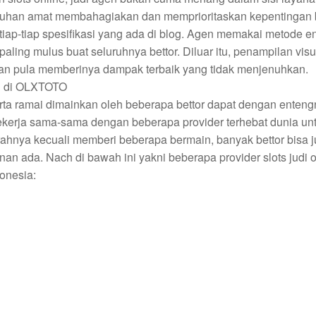
uhan amat membahagiakan dan memprioritaskan kepentingan 
i tiap-tiap spesifikasi yang ada di blog. Agen memakai metode e
ling mulus buat seluruhnya bettor. Diluar itu, penampilan visua
kan pula memberinya dampak terbaik yang tidak menjenuhkan.
ai di OLXTOTO
rta ramai dimainkan oleh beberapa bettor dapat dengan enten
ekerja sama-sama dengan beberapa provider terhebat dunia un
rahnya kecuali memberi beberapa bermain, banyak bettor bisa 
n ada. Nach di bawah ini yakni beberapa provider slots judi o
onesia: