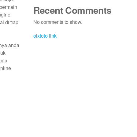
bermain
Recent Comments
ngine
No comments to show.
l di tiap
olxtoto link
gnya anda
tuk
juga
nline