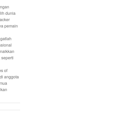
ungan
lih dunia
hacker
nya pemain
gatlah
ssional
enaikkan
 seperti
s of
di anggota
emua
ikan