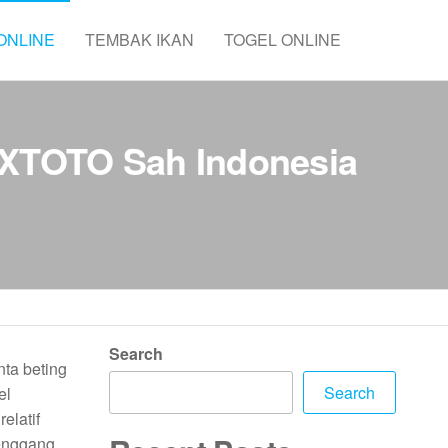
ONLINE
TEMBAK IKAN
TOGEL ONLINE
LXTOTO Sah Indonesia
Search
nta beting
Search
el
elatif
senggang