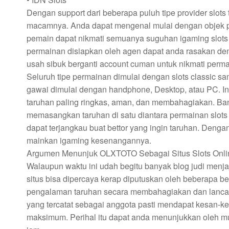
Dengan support dari beberapa puluh tipe provider slot
macamnya. Anda dapat mengenal mulai dengan objek pe
pemain dapat nikmati semuanya suguhan igaming slots a
permainan disiapkan oleh agen dapat anda rasakan de
usah sibuk berganti account cuman untuk nikmati perma
Seluruh tipe permainan dimulai dengan slots classic sa
gawai dimulai dengan handphone, Desktop, atau PC. Ini
taruhan paling ringkas, aman, dan membahagiakan. Bany
memasangkan taruhan di satu diantara permainan slots t
dapat terjangkau buat bettor yang ingin taruhan. Deng
mainkan igaming kesenangannya.
Argumen Menunjuk OLXTOTO Sebagai Situs Slots Onli
Walaupun waktu ini udah begitu banyak blog judi menjaj
situs bisa dipercaya kerap diputuskan oleh beberapa be
pengalaman taruhan secara membahagiakan dan lancar t
yang tercatat sebagai anggota pasti mendapat kesan-ke
maksimum. Perihal itu dapat anda menunjukkan oleh mu