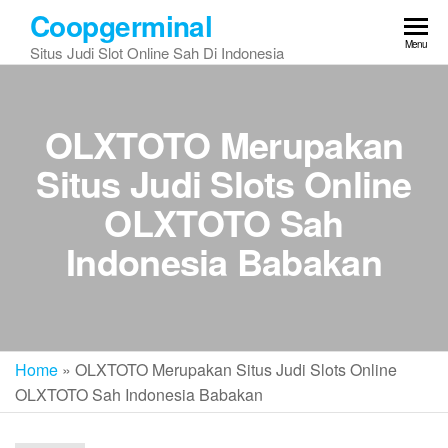
Skip
Coopgerminal
to
Menu
Situs Judi Slot Online Sah Di Indonesia
the
content
OLXTOTO Merupakan
Situs Judi Slots Online
OLXTOTO Sah
Indonesia Babakan
Home
»
OLXTOTO Merupakan Situs Judi Slots Online
OLXTOTO Sah Indonesia Babakan