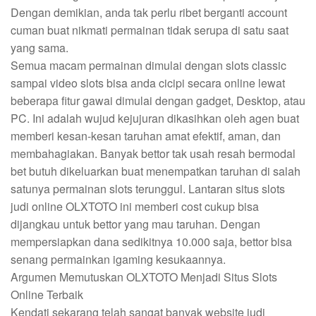
Dengan demikian, anda tak perlu ribet berganti account
cuman buat nikmati permainan tidak serupa di satu saat
yang sama.
Semua macam permainan dimulai dengan slots classic
sampai video slots bisa anda cicipi secara online lewat
beberapa fitur gawai dimulai dengan gadget, Desktop, atau
PC. Ini adalah wujud kejujuran dikasihkan oleh agen buat
memberi kesan-kesan taruhan amat efektif, aman, dan
membahagiakan. Banyak bettor tak usah resah bermodal
bet butuh dikeluarkan buat menempatkan taruhan di salah
satunya permainan slots terunggul. Lantaran situs slots
judi online OLXTOTO ini memberi cost cukup bisa
dijangkau untuk bettor yang mau taruhan. Dengan
mempersiapkan dana sedikitnya 10.000 saja, bettor bisa
senang permainkan igaming kesukaannya.
Argumen Memutuskan OLXTOTO Menjadi Situs Slots
Online Terbaik
Kendati sekarang telah sangat banyak website judi