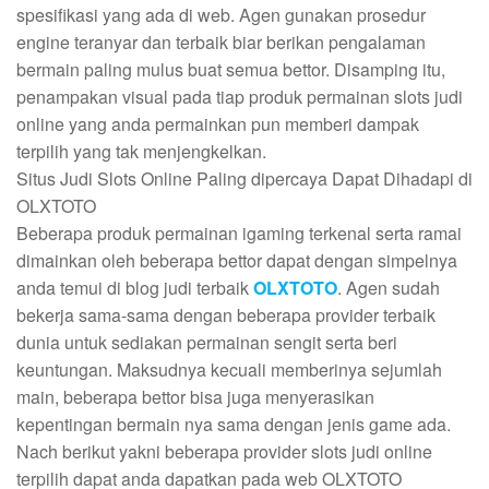
spesifikasi yang ada di web. Agen gunakan prosedur
engine teranyar dan terbaik biar berikan pengalaman
bermain paling mulus buat semua bettor. Disamping itu,
penampakan visual pada tiap produk permainan slots judi
online yang anda permainkan pun memberi dampak
terpilih yang tak menjengkelkan.
Situs Judi Slots Online Paling dipercaya Dapat Dihadapi di
OLXTOTO
Beberapa produk permainan igaming terkenal serta ramai
dimainkan oleh beberapa bettor dapat dengan simpelnya
anda temui di blog judi terbaik
OLXTOTO
. Agen sudah
bekerja sama-sama dengan beberapa provider terbaik
dunia untuk sediakan permainan sengit serta beri
keuntungan. Maksudnya kecuali memberinya sejumlah
main, beberapa bettor bisa juga menyerasikan
kepentingan bermain nya sama dengan jenis game ada.
Nach berikut yakni beberapa provider slots judi online
terpilih dapat anda dapatkan pada web OLXTOTO