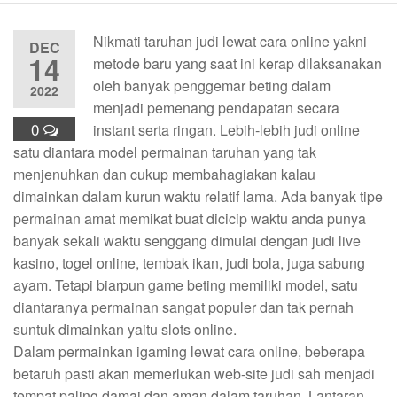
Nikmati taruhan judi lewat cara online yakni
DEC
14
metode baru yang saat ini kerap dilaksanakan
oleh banyak penggemar beting dalam
2022
menjadi pemenang pendapatan secara
0
instant serta ringan. Lebih-lebih judi online
satu diantara model permainan taruhan yang tak
menjenuhkan dan cukup membahagiakan kalau
dimainkan dalam kurun waktu relatif lama. Ada banyak tipe
permainan amat memikat buat dicicip waktu anda punya
banyak sekali waktu senggang dimulai dengan judi live
kasino, togel online, tembak ikan, judi bola, juga sabung
ayam. Tetapi biarpun game beting memiliki model, satu
diantaranya permainan sangat populer dan tak pernah
suntuk dimainkan yaitu slots online.
Dalam permainkan igaming lewat cara online, beberapa
betaruh pasti akan memerlukan web-site judi sah menjadi
tempat paling damai dan aman dalam taruhan. Lantaran