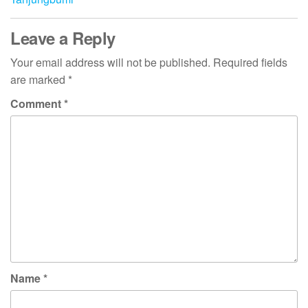
Leave a Reply
Your email address will not be published.
Required fields
are marked
*
Comment
*
Name
*