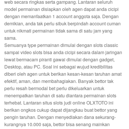
web secara ringkas serta gampang. Lantaran seluruh
model permainan disiapkan oleh agen dapat anda cicipi
dengan memanfaatkan 1 account anggota saja. Dengan
demikian, anda tak perlu sibuk berpindah account cuman
untuk nikmati permainan tidak sama di satu jam yang
sama.
Semuanya type permainan dimulai dengan slots classic
sampai video slots bisa anda cicipi secara dalam jaringan
lewat bermacam piranti gawai dimulai dengan gadget,
Desktop, atau PC. Soal ini sebagai wujud kredibilitas
diberi oleh agen untuk berikan kesan-kesan taruhan amat
efektif, aman, dan membahagiakan. Banyak bettor tak
perlu resah bermodal bet perlu dikeluarkan untuk
menempatkan taruhan di satu diantara permainan slots
terhebat. Lantaran situs slots judi online OLXTOTO ini
berikan ongkos cukup dapat dijangkau buat bettor yang
pengin taruhan. Dengan menyediakan dana sekurang-
kurangnya 10.000 saja, bettor bisa senang mainkan