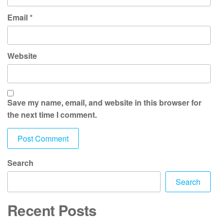
Email
*
Website
Save my name, email, and website in this browser for
the next time I comment.
Search
Search
Recent Posts