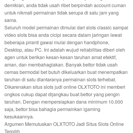
demikian, anda tidak usah ribet berpindah account cuman
untuk nikmati permainan tidak serupa di satu jam yang
sama.
Seluruh model permainan dimulai dari slots classic sampai
video slots bisa anda cicipi secara dalam jaringan lewat
beberapa piranti gawai mulai dengan handphone,
Desktop, atau PC. Ini adalah wujud reliabilitas diberi oleh
agen untuk berikan kesan-kesan taruhan amat efektif,
aman, dan membahagiakan. Banyak bettor tidak usah
cemas bermodal bet butuh dikeluarkan buat menempatkan
taruhan di satu diantaranya permainan slots terhebat.
Dikarenakan situs slots judi online OLXTOTO ini memberi
ongkos cukup dapat dijangkau buat bettor yang pengin
taruhan. Dengan mempersiapkan dana minimum 10.000
saja, bettor bisa bahagia permainkan igaming
kesukaannya.
Argumen Memutuskan OLXTOTO Jadi Situs Slots Online
Terpilih