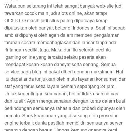
Walaupun sekarang ini telah sangat banyak web-site judi
tawarkan cocok main judi slots online, akan tetapi
OLXTOTO masih jadi situs paling dipercaya kerap
diputuskan oleh banyak bettor di Indonesia. Soal ini sebab
ambisi dipunyai oleh agen dalam memberi pengalaman
taruhan secara membahagiakan dan lancar tanpa ada
rintangan sedikit juga. Maka dari itu seluruh pecinta
igaming online yang tercatat selaku peserta akan
mendapat kesan-kesan dahsyat serta senang. Semua
service pada blog ini bakal diberi dengan maksimum. Hal
itu dapat anda tunjukkan oleh mutu layanan konsumen dan
staf yang terus setia layani pemain sepanjang 24 jam.
Untuk kepentingan keamanan, bettor tidak usah cemas
dan kuatir. Agen mengusahakan dengan keras dalam buat
perlindungan semuanya rahasia dan pribadi dipunyai oleh
pemain. Spek keamanan yang disokong oleh prosedur
engine terbaik dunia pastilah membikin semuanya server
terjamin dengan bagus. Hingga kemungkinannya kecil