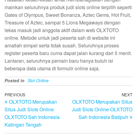
mainkan seluruhnya produk judi slots online terpilih seperti
Gates of Olympus, Sweet Bonanza, Aztec Gems, Hot Fruit,
Treasure of Aztec, sampai 5 Lions Megaways dengan
lekas masuk jadi anggota aktif dalam web OLXTOTO
online. Metode untuk jadi peserta sah di website ini
amatlah simpel serta tidak susah. Seluruhnya proses
register peserta baru cuma dapat jalan kurang dari 5 menit.
Lantaran, seluruhnya pemain baru hanya butuh isi
beberapa data utama di formulir online saja.
Posted in
Slot Online
Post
Previous
PREVIOUS
NEXT
N
OLXTOTO Merupakan
OLXTOTO Merupakan Situs
Post
Po
navigation
Situs Judi Slots Online
Judi Slots Online OLXTOTO
OLXTOTO Sah Indonesia
Sah Indonesia Batipuh
Katingan Tengah