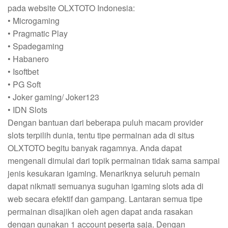
pada website OLXTOTO Indonesia:
• Microgaming
• Pragmatic Play
• Spadegaming
• Habanero
• Isoftbet
• PG Soft
• Joker gaming/ Joker123
• IDN Slots
Dengan bantuan dari beberapa puluh macam provider
slots terpilih dunia, tentu tipe permainan ada di situs
OLXTOTO begitu banyak ragamnya. Anda dapat
mengenali dimulai dari topik permainan tidak sama sampai
jenis kesukaran igaming. Menariknya seluruh pemain
dapat nikmati semuanya suguhan igaming slots ada di
web secara efektif dan gampang. Lantaran semua tipe
permainan disajikan oleh agen dapat anda rasakan
dengan gunakan 1 account peserta saja. Dengan