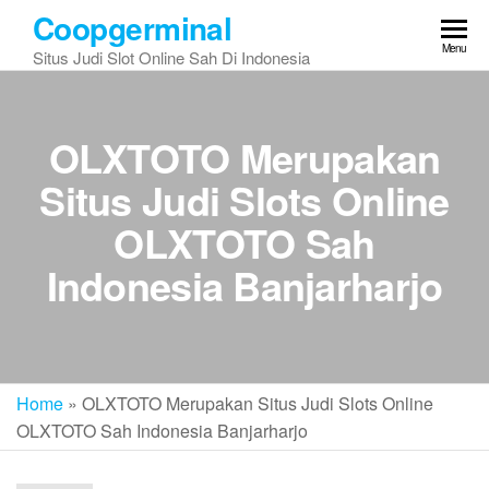
Skip
Coopgerminal
to
Menu
Situs Judi Slot Online Sah Di Indonesia
the
content
OLXTOTO Merupakan
Situs Judi Slots Online
OLXTOTO Sah
Indonesia Banjarharjo
Home
»
OLXTOTO Merupakan Situs Judi Slots Online
OLXTOTO Sah Indonesia Banjarharjo