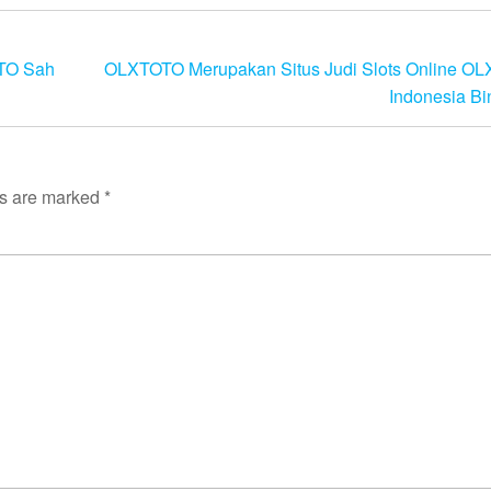
OTO Sah
OLXTOTO Merupakan Situs Judi Slots Online O
Indonesia Bin
ds are marked
*