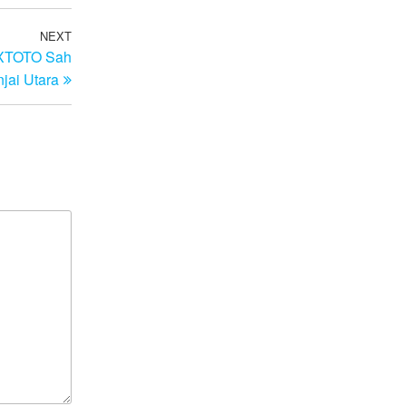
NEXT
Next
LXTOTO Sah
Post
jai Utara