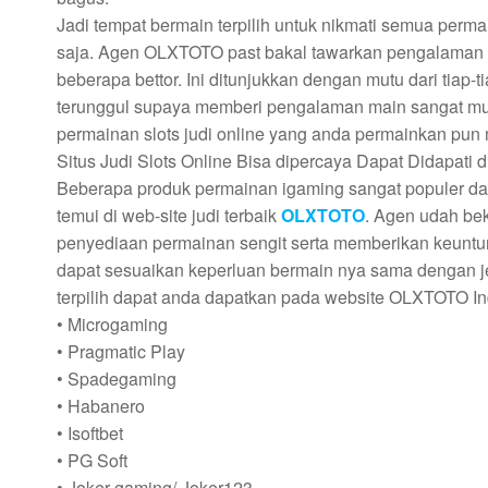
Jadi tempat bermain terpilih untuk nikmati semua perma
saja. Agen OLXTOTO past bakal tawarkan pengalaman
beberapa bettor. Ini ditunjukkan dengan mutu dari tiap-
terunggul supaya memberi pengalaman main sangat mulus
permainan slots judi online yang anda permainkan pun
Situs Judi Slots Online Bisa dipercaya Dapat Didapati
Beberapa produk permainan igaming sangat populer da
temui di web-site judi terbaik
OLXTOTO
. Agen udah be
penyediaan permainan sengit serta memberikan keuntu
dapat sesuaikan keperluan bermain nya sama dengan jen
terpilih dapat anda dapatkan pada website OLXTOTO In
• Microgaming
• Pragmatic Play
• Spadegaming
• Habanero
• Isoftbet
• PG Soft
• Joker gaming/ Joker123