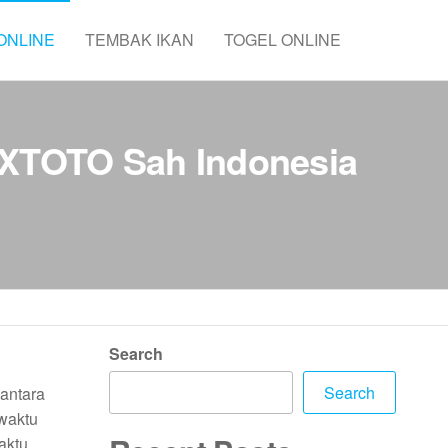
ONLINE
TEMBAK IKAN
TOGEL ONLINE
LXTOTO Sah Indonesia
Search
Search
iantara
waktu
aktu