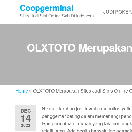
Skip
Coopgerminal
to
JUDI POKER
Situs Judi Slot Online Sah Di Indonesia
the
content
OLXTOTO Merupakan S
Home
»
OLXTOTO Merupakan Situs Judi Slots Online 
Nikmati taruhan judi lewat cara online yai
DEC
14
penggemar beting dalam memenangi pendapat
type permainan taruhan yang tak menjeng
2022
relatif lama. Ada begitu banyak tipe perm