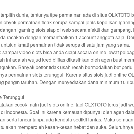
 terpilih dunia, tentunya tipe permainan ada di situs OLXTOTO b
obyek permainan tidak serupa sampai jenis kepelikan igamin
dangan igaming slots siap di web secara efektif dan gampang.
nda rasakan dengan memanfaatkan 1 account anggota saja. D
 untuk nikmati permainan tidak serupa di satu jam yang sama.
sampai video slots bisa anda cicipi secara online lewat pelbag
h ini adalah wujud kredibilitas dikasihkan oleh agen buat me
giakan. Banyak bettor tidak usah resah bermodalkan bet perlu
ya permainan slots terunggul. Karena situs slots judi online 
ang pengin taruhan. Dengan menyediakan dana minimum 10 ribu
e Terunggul
ajakan cocok main judi slots online, tapi OLXTOTO terus jadi w
r di Indonesia. Soal ini karena kemauan dipunyai oleh agen da
serta lancar tanpa ada kendala sedikit lantas. Maka semuan
entu akan memperoleh kesan-kesan hebat dan suka. Seluruhnya 