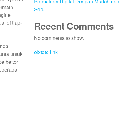
Permainan Digital Dengan Mudah dan
ermain
Seru
ngine
l di tiap-
Recent Comments
No comments to show.
anda
olxtoto link
unia untuk
a bettor
beberapa