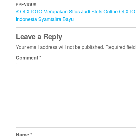
Post
Previous
PREVIOUS
OLXTOTO Merupakan Situs Judi Slots Online OLXT
Post
navigation
Indonesia Syamtalira Bayu
Leave a Reply
Your email address will not be published.
Required fiel
Comment
*
Name
*