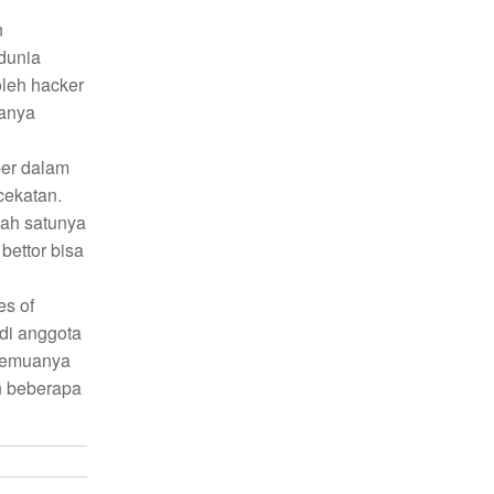
n
dunia
oleh hacker
uanya
per dalam
cekatan.
lah satunya
bettor bisa
es of
di anggota
 Semuanya
an beberapa