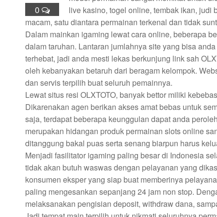
0
live kasino, togel online, tembak ikan, ju
macam, satu diantara permainan terkenal dan tidak sunt
Dalam mainkan igaming lewat cara online, beberapa be
dalam taruhan. Lantaran jumlahnya site yang bisa anda 
terhebat, jadi anda mesti lekas berkunjung link sah O
oleh kebanyakan betaruh dari beragam kelompok. Websi
dan servis terpilih buat seluruh pemainnya.
Lewat situs resi OLXTOTO, banyak bettor miliki kebebas
Dikarenakan agen berikan akses amat bebas untuk semu
saja, terdapat beberapa keunggulan dapat anda peroleh 
merupakan hidangan produk permainan slots online san
ditanggung bakal puas serta senang biarpun harus kel
Menjadi fasilitator igaming paling besar di Indonesia 
tidak akan butuh waswas dengan pelayanan yang dikasi
konsumen eksper yang siap buat memberinya pelayanan
paling mengesankan sepanjang 24 jam non stop. Denga
melaksanakan pengisian deposit, withdraw dana, sampai
Jadi tempat main terpilih untuk nikmati seluruhnya per