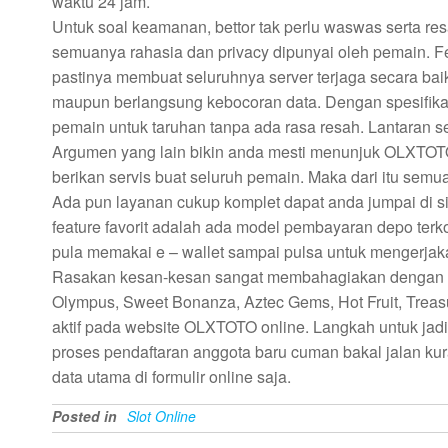
waktu 24 jam.
Untuk soal keamanan, bettor tak perlu waswas serta 
semuanya rahasia dan privacy dipunyai oleh pemain. F
pastinya membuat seluruhnya server terjaga secara baik
maupun berlangsung kebocoran data. Dengan spesifika
pemain untuk taruhan tanpa ada rasa resah. Lantaran ser
Argumen yang lain bikin anda mesti menunjuk OLXTOTO
berikan servis buat seluruh pemain. Maka dari itu semua
Ada pun layanan cukup komplet dapat anda jumpai di 
feature favorit adalah ada model pembayaran depo terkom
pula memakai e – wallet sampai pulsa untuk mengerja
Rasakan kesan-kesan sangat membahagiakan dengan main
Olympus, Sweet Bonanza, Aztec Gems, Hot Fruit, Treas
aktif pada website OLXTOTO online. Langkah untuk jadi 
proses pendaftaran anggota baru cuman bakal jalan kur
data utama di formulir online saja.
Posted in
Slot Online