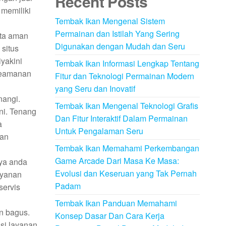
Recent Posts
 memiliki
Tembak Ikan Mengenal Sistem
Permainan dan Istilah Yang Sering
rta aman
Digunakan dengan Mudah dan Seru
 situs
yakini
Tembak Ikan Informasi Lengkap Tentang
 keamanan
Fitur dan Teknologi Permainan Modern
yang Seru dan Inovatif
nangi.
Tembak Ikan Mengenal Teknologi Grafis
ni. Tenang
Dan Fitur Interaktif Dalam Permainan
a
Untuk Pengalaman Seru
han
Tembak Ikan Memahami Perkembangan
Game Arcade Dari Masa Ke Masa:
nya anda
Evolusi dan Keseruan yang Tak Pernah
ayanan
Padam
servis
Tembak Ikan Panduan Memahami
n bagus.
Konsep Dasar Dan Cara Kerja
isi layanan