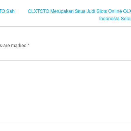
OTO Sah
OLXTOTO Merupakan Situs Judi Slots Online O
Indonesia Sel
ds are marked
*