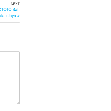
NEXT
Next
LXTOTO Sah
Post
atan Jaya