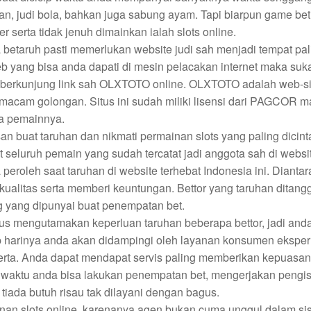
 ikan, judi bola, bahkan juga sabung ayam. Tapi biarpun game be
r serta tidak jenuh dimainkan ialah slots online.
betaruh pasti memerlukan website judi sah menjadi tempat pal
 yang bisa anda dapati di mesin pelacakan internet maka suka
a berkunjung link sah OLXTOTO online. OLXTOTO adalah web-sit
rmacam golongan. Situs ini sudah miliki lisensi dari PAGCOR m
ya pemainnya.
an buat taruhan dan nikmati permainan slots yang paling dicinta
eluruh pemain yang sudah tercatat jadi anggota sah di website
eroleh saat taruhan di website terhebat Indonesia ini. Diantar
 kualitas serta memberi keuntungan. Bettor yang taruhan ditan
g yang dipunyai buat penempatan bet.
erus mengutamakan keperluan taruhan beberapa bettor, jadi anda
ap harinya anda akan didampingi oleh layanan konsumen eksper
serta. Anda dapat mendapat servis paling memberikan kepuasan
 waktu anda bisa lakukan penempatan bet, mengerjakan pengis
tiada butuh risau tak dilayani dengan bagus.
nan slots online, karenanya agen bukan cuma unggul dalam sis