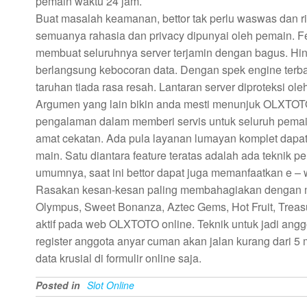
pemain waktu 24 jam.
Buat masalah keamanan, bettor tak perlu waswas dan 
semuanya rahasia dan privacy dipunyai oleh pemain. F
membuat seluruhnya server terjamin dengan bagus. Hin
berlangsung kebocoran data. Dengan spek engine terb
taruhan tiada rasa resah. Lantaran server diproteksi oleh
Argumen yang lain bikin anda mesti menunjuk OLXTOTO s
pengalaman dalam memberi servis untuk seluruh pemain
amat cekatan. Ada pula layanan lumayan komplet dapa
main. Satu diantara feature teratas adalah ada teknik p
umumnya, saat ini bettor dapat juga memanfaatkan e –
Rasakan kesan-kesan paling membahagiakan dengan mai
Olympus, Sweet Bonanza, Aztec Gems, Hot Fruit, Treas
aktif pada web OLXTOTO online. Teknik untuk jadi anggot
register anggota anyar cuman akan jalan kurang dari 5
data krusial di formulir online saja.
Posted in
Slot Online