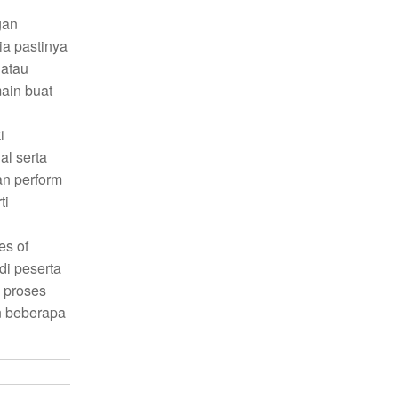
gan
ia pastinya
 atau
ain buat
i
al serta
an perform
ti
es of
di peserta
a proses
n beberapa