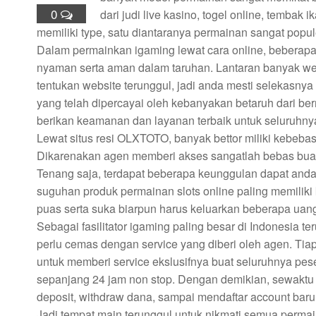
0
dari judi live kasino, togel online, tembak
memiliki type, satu diantaranya permainan sangat popule
Dalam permainkan igaming lewat cara online, beberapa 
nyaman serta aman dalam taruhan. Lantaran banyak web
tentukan website terunggul, jadi anda mesti selekasny
yang telah dipercayai oleh kebanyakan betaruh dari be
berikan keamanan dan layanan terbaik untuk seluruhn
Lewat situs resi OLXTOTO, banyak bettor miliki kebebas
Dikarenakan agen memberi akses sangatlah bebas buat s
Tenang saja, terdapat beberapa keunggulan dapat anda p
suguhan produk permainan slots online paling memiliki
puas serta suka biarpun harus keluarkan beberapa uan
Sebagai fasilitator igaming paling besar di Indonesia t
perlu cemas dengan service yang diberi oleh agen. Ti
untuk memberi service ekslusifnya buat seluruhnya pe
sepanjang 24 jam non stop. Dengan demikian, sewaktu
deposit, withdraw dana, sampai mendaftar account baru 
Jadi tempat main terunggul untuk nikmati semua permai