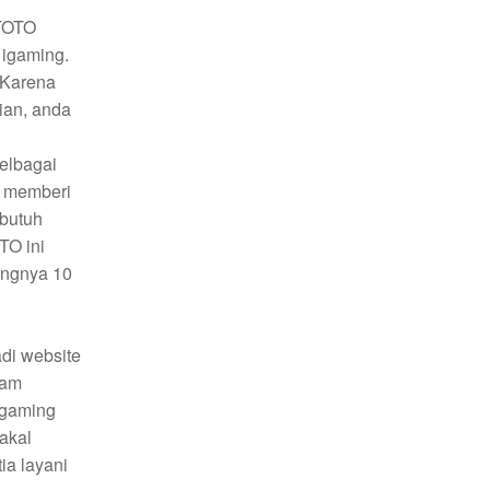
XTOTO
 igaming.
 Karena
ian, anda
elbagai
k memberi
 butuh
TO ini
angnya 10
adi website
lam
igaming
akal
ia layani