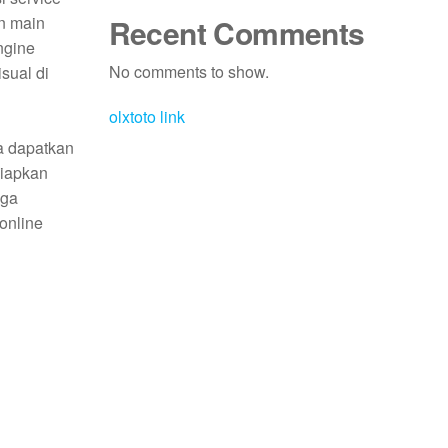
n main
Recent Comments
ngine
No comments to show.
sual di
olxtoto link
a dapatkan
yiapkan
uga
online