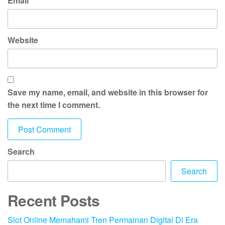
Email
*
Website
Save my name, email, and website in this browser for
the next time I comment.
Search
Search
Recent Posts
Slot Online Memahami Tren Permainan Digital Di Era