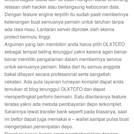
retasan oleh hacker atau berlangsung kebocoran data.
Dengan feature engine terpilih itu sudah pasti memberinya
ketenangan buat semuanya pemain untuk taruhan tanpa
ada rasa risau. Lantaran server diprotek oleh skema
protect bermutu tinggi.
Argumen yang lain membikin anda harus pilih OLXTOTO
sebagai tempat beting terunggul yakni karena agen benar-
benar memiliki pengalaman dalam memberinya service
untuk semuanya pemain. Maka dari itu semua anggota
bakal dilayani secara professional serta sangatlah
cekatan. Ada pula layanan lumayan komplet dapat anda
temukan di blog terunggul OLXTOTO dan dapat
mempertingkat perform bermain. Satu diantaranya feature
teratas yakni ada metoda pembayaran depo terkomplet.
Selainnya lewat transfer bank seperti pada biasanya, saat
ini bettor dapat juga memakai e – wallet sampai pulsa buat
mengerjakan penempatan depo.
Rasakan kesan-kesan amat membahagiakan dengan