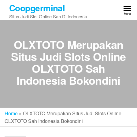
Skip
Coopgerminal
to
Menu
Situs Judi Slot Online Sah Di Indonesia
the
content
OLXTOTO Merupakan
Situs Judi Slots Online
OLXTOTO Sah
Indonesia Bokondini
Home
»
OLXTOTO Merupakan Situs Judi Slots Online
OLXTOTO Sah Indonesia Bokondini