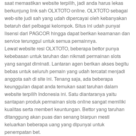
saat memastikan website terpilih, jadi anda harus lekas
berkunjung link sah OLXTOTO online. OLXTOTO sebagai
web-site judi sah yang udah dipercayai oleh kebanyakan
betaruh dari pelbagai kelompok. Situs ini udah punyai
lisensi dari PAGCOR hingga dapat berikan keamanan dan
service terunggul untuk semua pemainnya.
Lewat website resi OLXTOTO, beberapa bettor punya
kebebasan untuk taruhan dan nikmati permainan slots
yang sangat diminati. Lantaran agen berikan akses begitu
bebas untuk seluruh pemain yang udah tercatat menjadi
anggota sah di site ini. Tenang saja, ada beberapa
keunggulan dapat anda temukan saat taruhan dalam
website terpilih Indonesia ini. Satu diantaranya yaitu
santapan produk permainan slots online sangat memiliki
kualitas serta memberi keuntungan. Bettor yang taruhan
ditanggung akan puas dan senang biarpun mesti
keluarkan beberapa uang yang dipunyai untuk
penempatan bet.