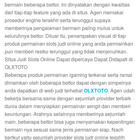
bermain beberapa bettor. Ini dinyatakan dengan kwalitas
dari tiap-tiap feature yang ada di situs. Agen memakai
prosedur engine terakhir serta terunggul supaya
memberinya pengalaman bermain paling mulus untuk
seluruhnya bettor. Diluar itu, penampakan visual di tiap
produk permainan slots judi online yang anda permainkan
pun memberi resiko terunggul yang tidak menjenuhkan.
Situs Judi Slots Online Dapat dipercaya Dapat Didapati di
OLXTOTO
Beberapa produk permainan igaming terkenal serta ramai
dimainkan oleh beberapa bettor dapat dengan simpelnya
anda dapatkan di web judi terhebat
OLXTOTO
. Agen udah
bekerja bersama-sama dengan sejumlah provider terbaik
dunia dalam menyiapkan permainan sengit dan memberi
keuntungan. Arahnya selainnya memberinya sejumlah
main, beberapa bettor bisa juga menyamakan kepentingan
bermain nya sesuai sama jenis permainan siap. Nach
berikut yaitu sejumlah provider slots judi online terpilih