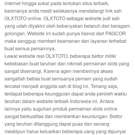
internet hingga sukar pada tentukan situs terbaik,
karenanya anda mesti selekasnya mendatangi link sah
OLXTOTO online. OLXTOTO sebagai website judi sah
yang udah diyakini oleh kebanyakan betaruh dari beragam
golongan. Website ini sudah punya lisensi dari PAGCOR
maka sanggup memberi keamanan dan layanan terhebat
buat semua pemainnya.
Lewat website resi OLXTOTO, beberapa bettor miliki
kebebasan buat taruhan dan nikmati permainan slots yang
sangat disenangi. Karena agen memberinya akses
sangatlah bebas buat semuanya pemain yang sudah
tercatat menjadi anggota sah di blog ini. Tenang saja,
terdapat beberapa keunggulan dapat anda peroleh waktu
taruhan dalam website terbaik Indonesia ini. Antara
lainnya yaitu suguhan produk permainan slots online
sangat berkualitas dan memberikan keuntungan. Bettor
yang taruhan ditanggung dapat puas dan senang
meskipun harus keluarkan beberapa uang yang dipunyai