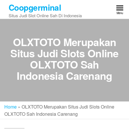
Skip
Coopgerminal
to
Menu
Situs Judi Slot Online Sah Di Indonesia
the
content
OLXTOTO Merupakan
Situs Judi Slots Online
OLXTOTO Sah
Indonesia Carenang
Home
»
OLXTOTO Merupakan Situs Judi Slots Online
OLXTOTO Sah Indonesia Carenang