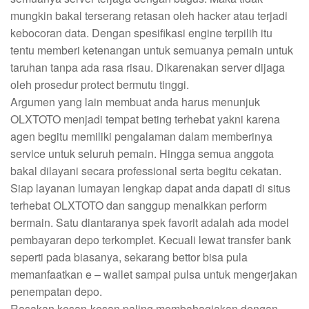
mungkin bakal terserang retasan oleh hacker atau terjadi
kebocoran data. Dengan spesifikasi engine terpilih itu
tentu memberi ketenangan untuk semuanya pemain untuk
taruhan tanpa ada rasa risau. Dikarenakan server dijaga
oleh prosedur protect bermutu tinggi.
Argumen yang lain membuat anda harus menunjuk
OLXTOTO menjadi tempat beting terhebat yakni karena
agen begitu memiliki pengalaman dalam memberinya
service untuk seluruh pemain. Hingga semua anggota
bakal dilayani secara professional serta begitu cekatan.
Siap layanan lumayan lengkap dapat anda dapati di situs
terhebat OLXTOTO dan sanggup menaikkan perform
bermain. Satu diantaranya spek favorit adalah ada model
pembayaran depo terkomplet. Kecuali lewat transfer bank
seperti pada biasanya, sekarang bettor bisa pula
memanfaatkan e – wallet sampai pulsa untuk mengerjakan
penempatan depo.
Rasakan kesan-kesan paling membahagiakan dengan