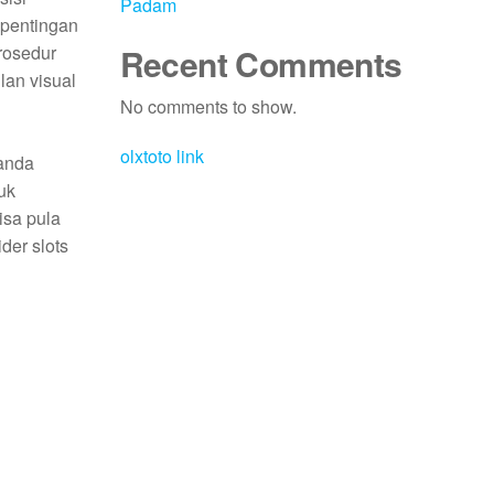
Padam
pentingan
prosedur
Recent Comments
lan visual
No comments to show.
olxtoto link
 anda
uk
isa pula
der slots