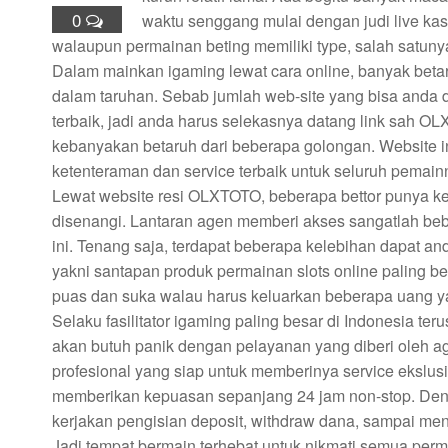
0
waktu senggang mulai dengan judi live kasi
walaupun permainan beting memiliki type, salah satuny
Dalam mainkan igaming lewat cara online, banyak beta
dalam taruhan. Sebab jumlah web-site yang bisa anda d
terbaik, jadi anda harus selekasnya datang link sah O
kebanyakan betaruh dari beberapa golongan. Website i
ketenteraman dan service terbaik untuk seluruh pemain
Lewat website resi OLXTOTO, beberapa bettor punya keb
disenangi. Lantaran agen memberi akses sangatlah beba
ini. Tenang saja, terdapat beberapa kelebihan dapat anda
yakni santapan produk permainan slots online paling be
puas dan suka walau harus keluarkan beberapa uang y
Selaku fasilitator igaming paling besar di Indonesia te
akan butuh panik dengan pelayanan yang diberi oleh a
profesional yang siap untuk memberinya service ekslu
memberikan kepuasan sepanjang 24 jam non-stop. Den
kerjakan pengisian deposit, withdraw dana, sampai mend
Jadi tempat bermain terhebat untuk nikmati semua perm