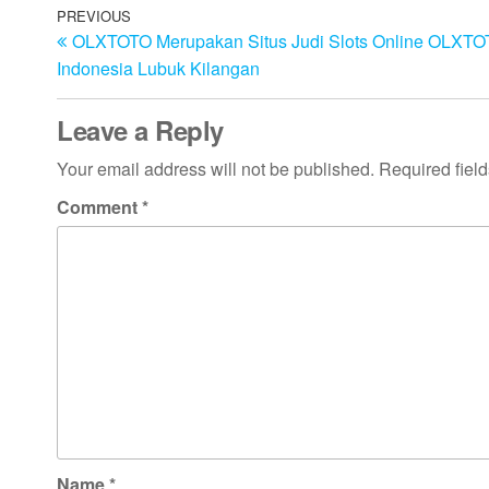
Post
Previous
PREVIOUS
OLXTOTO Merupakan Situs Judi Slots Online OLXT
Post
navigation
Indonesia Lubuk Kilangan
Leave a Reply
Your email address will not be published.
Required fiel
Comment
*
Name
*