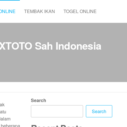
ONLINE
TEMBAK IKAN
TOGEL ONLINE
LXTOTO Sah Indonesia
Search
yak
Search
atu
dalam
i beberapa