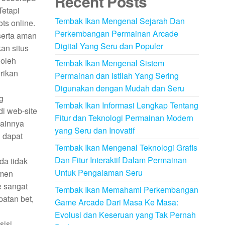
Recent Posts
Tetapi
Tembak Ikan Mengenal Sejarah Dan
ts online.
Perkembangan Permainan Arcade
serta aman
Digital Yang Seru dan Populer
an situs
 oleh
Tembak Ikan Mengenal Sistem
rikan
Permainan dan Istilah Yang Sering
Digunakan dengan Mudah dan Seru
g
Tembak Ikan Informasi Lengkap Tentang
i web-site
Fitur dan Teknologi Permainan Modern
lainnya
yang Seru dan Inovatif
g dapat
Tembak Ikan Mengenal Teknologi Grafis
Dan Fitur Interaktif Dalam Permainan
da tidak
Untuk Pengalaman Seru
umen
e sangat
Tembak Ikan Memahami Perkembangan
atan bet,
Game Arcade Dari Masa Ke Masa:
Evolusi dan Keseruan yang Tak Pernah
sisi