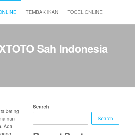
ONLINE
TEMBAK IKAN
TOGEL ONLINE
LXTOTO Sah Indonesia
Search
ta beting
Search
rmainan
a. Ada
ggang