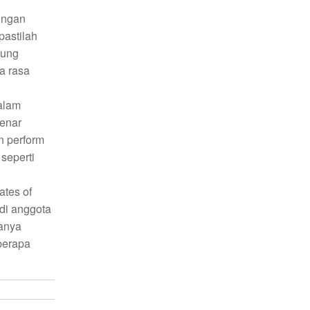
ungan
pastilah
sung
a rasa
alam
benar
n perform
seperti
ates of
di anggota
uanya
berapa