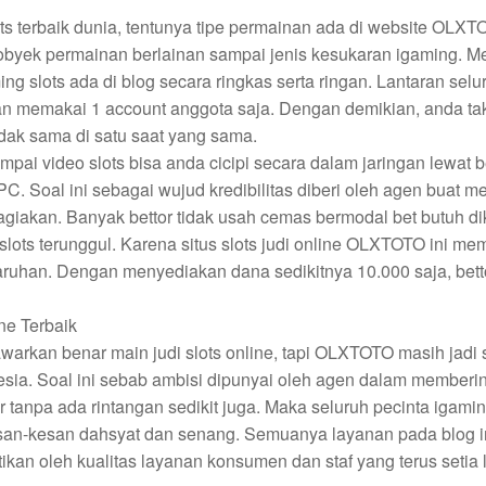
ts terbaik dunia, tentunya tipe permainan ada di website OLX
obyek permainan berlainan sampai jenis kesukaran igaming. M
g slots ada di blog secara ringkas serta ringan. Lantaran sel
an memakai 1 account anggota saja. Dengan demikian, anda ta
idak sama di satu saat yang sama.
pai video slots bisa anda cicipi secara dalam jaringan lewat 
. Soal ini sebagai wujud kredibilitas diberi oleh agen buat m
giakan. Banyak bettor tidak usah cemas bermodal bet butuh di
lots terunggul. Karena situs slots judi online OLXTOTO ini me
taruhan. Dengan menyediakan dana sedikitnya 10.000 saja, bett
e Terbaik
warkan benar main judi slots online, tapi OLXTOTO masih jadi s
nesia. Soal ini sebab ambisi dipunyai oleh agen dalam memberi
anpa ada rintangan sedikit juga. Maka seluruh pecinta igamin
esan-kesan dahsyat dan senang. Semuanya layanan pada blog i
kan oleh kualitas layanan konsumen dan staf yang terus setia 