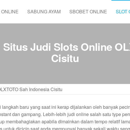
 ONLINE
SABUNG AYAM
SBOBET ONLINE
SLOT 
itus Judi Slots Online O
Cisitu
OLXTOTO Sah Indonesia Cisitu
i langkah baru yang saat ini kerap dijalankan oleh banyak pecin
tant dan gampang. Lebih-lebih judi online salah satu type pe
up membahagiakan apabila dimainkan dalam tempo relatif lam
s untuk dicicip saat anda mempunyai banyak sekali waktu sen