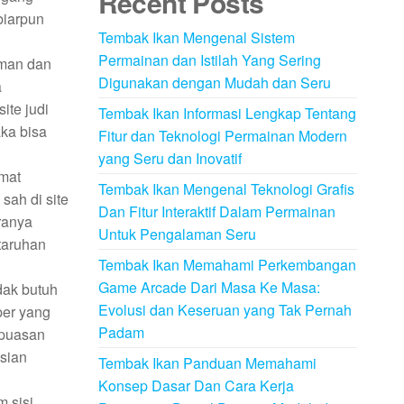
Recent Posts
biarpun
Tembak Ikan Mengenal Sistem
Permainan dan Istilah Yang Sering
aman dan
Digunakan dengan Mudah dan Seru
a
ite judi
Tembak Ikan Informasi Lengkap Tentang
aka bisa
Fitur dan Teknologi Permainan Modern
yang Seru dan Inovatif
amat
Tembak Ikan Mengenal Teknologi Grafis
sah di site
Dan Fitur Interaktif Dalam Permainan
ranya
Untuk Pengalaman Seru
taruhan
Tembak Ikan Memahami Perkembangan
Game Arcade Dari Masa Ke Masa:
idak butuh
Evolusi dan Keseruan yang Tak Pernah
per yang
Padam
epuasan
sian
Tembak Ikan Panduan Memahami
Konsep Dasar Dan Cara Kerja
 sisi