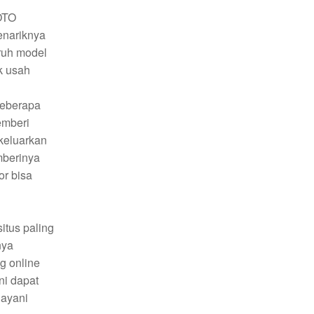
TOTO
enariknya
uruh model
k usah
beberapa
emberi
keluarkan
mberinya
or bisa
itus paling
nya
g online
ni dapat
layani