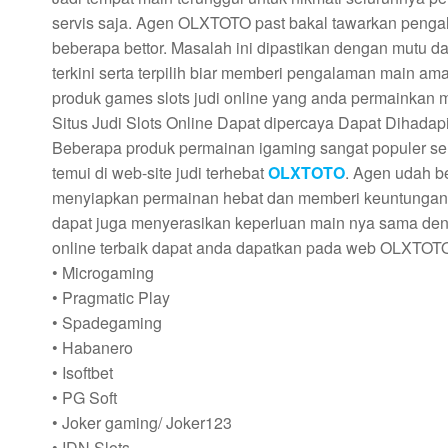
servis saja. Agen OLXTOTO past bakal tawarkan peng
beberapa bettor. Masalah ini dipastikan dengan mutu da
terkini serta terpilih biar memberi pengalaman main ama
produk games slots judi online yang anda permainkan m
Situs Judi Slots Online Dapat dipercaya Dapat Dihada
Beberapa produk permainan igaming sangat populer se
temui di web-site judi terhebat
OLXTOTO
. Agen udah b
menyiapkan permainan hebat dan memberi keuntungan.
dapat juga menyerasikan keperluan main nya sama denga
online terbaik dapat anda dapatkan pada web OLXTOTO
• Microgaming
• Pragmatic Play
• Spadegaming
• Habanero
• Isoftbet
• PG Soft
• Joker gaming/ Joker123
• IDN Slots