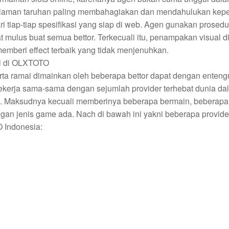
alaman taruhan paling membahagiakan dan mendahulukan kepe
ri tiap-tiap spesifikasi yang siap di web. Agen gunakan prosed
t mulus buat semua bettor. Terkecuali itu, penampakan visual di 
emberi effect terbaik yang tidak menjenuhkan.
pi di OLXTOTO
rta ramai dimainkan oleh beberapa bettor dapat dengan enten
ekerja sama-sama dengan sejumlah provider terhebat dunia da
 Maksudnya kecuali memberinya beberapa bermain, beberapa 
n jenis game ada. Nach di bawah ini yakni beberapa provider 
 Indonesia: