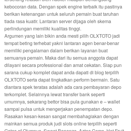
kebocoran data. Dengan spek engine terbaik itu pastinya
berikan ketenangan untuk seluruh pemain buat taruhan
tiada rasa kuatir. Lantaran server dijaga oleh skema
perlindungan memiliki kualitas tinggi.
Argumen yang lain bikin anda mesti pilih OLXTOTO jadi
tempat beting terhebat yakni lantaran agen benar-benar
memiliki pengalaman dalam berikan layanan buat
semuanya pemain. Maka dari itu semua anggota dapat
dilayani secara professional dan amat cekatan. Siap pun
sarana cukup komplet dapat anda dapati di blog terpilih
OLXTOTO serta dapat tingkatkan perform bermain. Satu
diantara spek teratas adalah ada cara pembayaran depo
terkomplet. Selainnya lewat transfer bank seperti
umumnya, sekarang bettor bisa pula gunakan e – wallet
sampai pulsa untuk mengerjakan penempatan depo.
Rasakan kesan-kesan sangat membahagiakan dengan
mainkan semua produk judi slots online terpilih seperti
Gates of Olympus, Sweet Bonanza, Aztec Gems, Hot Fruit,