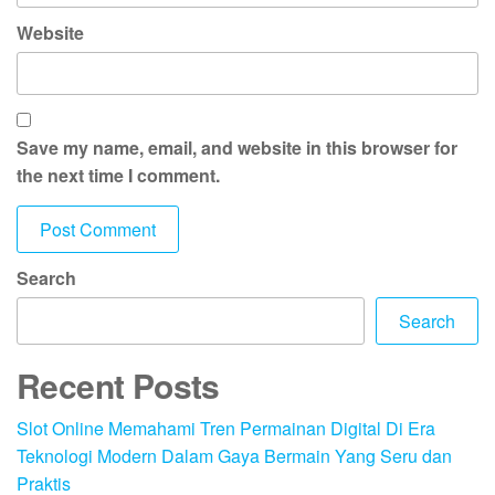
Website
Save my name, email, and website in this browser for
the next time I comment.
Search
Search
Recent Posts
Slot Online Memahami Tren Permainan Digital Di Era
Teknologi Modern Dalam Gaya Bermain Yang Seru dan
Praktis