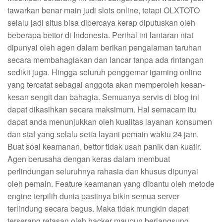
tawarkan benar main judi slots online, tetapi OLXTOTO
selalu jadi situs bisa dipercaya kerap diputuskan oleh
beberapa bettor di Indonesia. Perihal ini lantaran niat
dipunyai oleh agen dalam berikan pengalaman taruhan
secara membahagiakan dan lancar tanpa ada rintangan
sedikit juga. Hingga seluruh penggemar igaming online
yang tercatat sebagai anggota akan memperoleh kesan-
kesan sengit dan bahagia. Semuanya servis di blog ini
dapat dikasihkan secara maksimum. Hal semacam itu
dapat anda menunjukkan oleh kualitas layanan konsumen
dan staf yang selalu setia layani pemain waktu 24 jam.
Buat soal keamanan, bettor tidak usah panik dan kuatir.
Agen berusaha dengan keras dalam membuat
perlindungan seluruhnya rahasia dan khusus dipunyai
oleh pemain. Feature keamanan yang dibantu oleh metode
engine terpilih dunia pastinya bikin semua server
terlindung secara bagus. Maka tidak mungkin dapat
terserang retasan oleh hacker maupun berlangsung