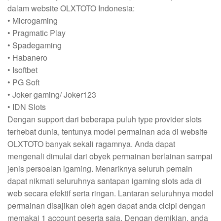
dalam website OLXTOTO Indonesia:
• Microgaming
• Pragmatic Play
• Spadegaming
• Habanero
• Isoftbet
• PG Soft
• Joker gaming/ Joker123
• IDN Slots
Dengan support dari beberapa puluh type provider slots
terhebat dunia, tentunya model permainan ada di website
OLXTOTO banyak sekali ragamnya. Anda dapat
mengenali dimulai dari obyek permainan berlainan sampai
jenis persoalan igaming. Menariknya seluruh pemain
dapat nikmati seluruhnya santapan igaming slots ada di
web secara efektif serta ringan. Lantaran seluruhnya model
permainan disajikan oleh agen dapat anda cicipi dengan
memakai 1 account peserta saja. Dengan demikian, anda