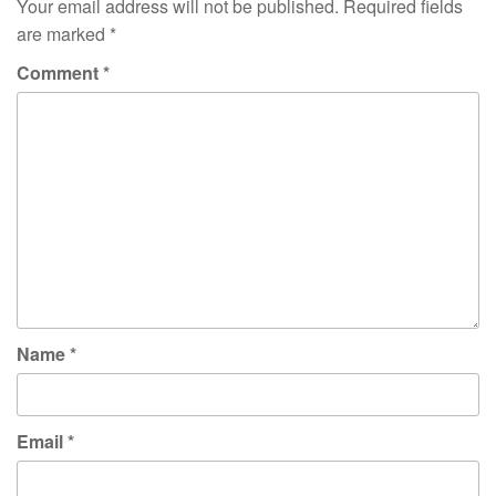
Your email address will not be published.
Required fields
are marked
*
Comment
*
Name
*
Email
*