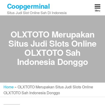
Skip
Coopgerminal
to
Menu
Situs Judi Slot Online Sah Di Indonesia
the
content
OLXTOTO Merupakan
Situs Judi Slots Online
OLXTOTO Sah
Indonesia Donggo
Home
»
OLXTOTO Merupakan Situs Judi Slots Online
OLXTOTO Sah Indonesia Donggo