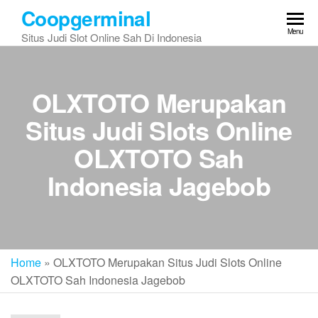
Skip
Coopgerminal
to
Menu
Situs Judi Slot Online Sah Di Indonesia
the
content
OLXTOTO Merupakan
Situs Judi Slots Online
OLXTOTO Sah
Indonesia Jagebob
Home
»
OLXTOTO Merupakan Situs Judi Slots Online
OLXTOTO Sah Indonesia Jagebob