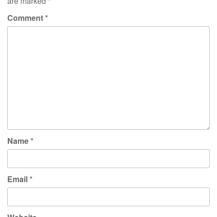
are marked
*
Comment
*
Name
*
Email
*