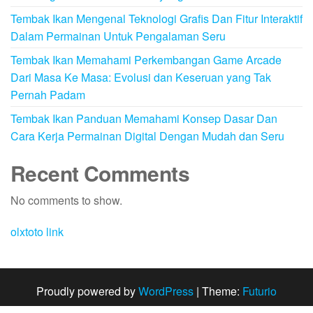
Tembak Ikan Mengenal Teknologi Grafis Dan Fitur Interaktif
Dalam Permainan Untuk Pengalaman Seru
Tembak Ikan Memahami Perkembangan Game Arcade
Dari Masa Ke Masa: Evolusi dan Keseruan yang Tak
Pernah Padam
Tembak Ikan Panduan Memahami Konsep Dasar Dan
Cara Kerja Permainan Digital Dengan Mudah dan Seru
Recent Comments
No comments to show.
olxtoto link
Proudly powered by
WordPress
|
Theme:
Futurio