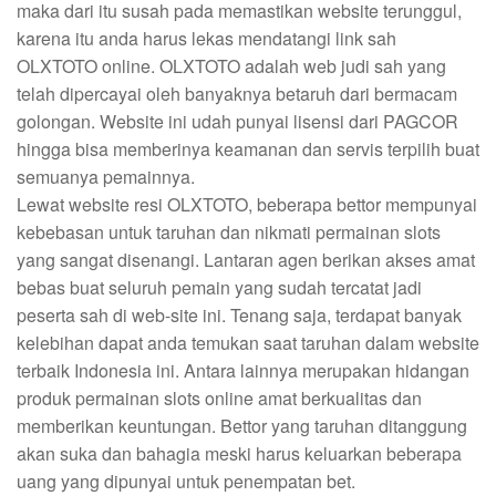
maka dari itu susah pada memastikan website terunggul,
karena itu anda harus lekas mendatangi link sah
OLXTOTO online. OLXTOTO adalah web judi sah yang
telah dipercayai oleh banyaknya betaruh dari bermacam
golongan. Website ini udah punyai lisensi dari PAGCOR
hingga bisa memberinya keamanan dan servis terpilih buat
semuanya pemainnya.
Lewat website resi OLXTOTO, beberapa bettor mempunyai
kebebasan untuk taruhan dan nikmati permainan slots
yang sangat disenangi. Lantaran agen berikan akses amat
bebas buat seluruh pemain yang sudah tercatat jadi
peserta sah di web-site ini. Tenang saja, terdapat banyak
kelebihan dapat anda temukan saat taruhan dalam website
terbaik Indonesia ini. Antara lainnya merupakan hidangan
produk permainan slots online amat berkualitas dan
memberikan keuntungan. Bettor yang taruhan ditanggung
akan suka dan bahagia meski harus keluarkan beberapa
uang yang dipunyai untuk penempatan bet.