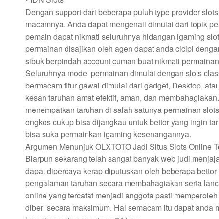
Dengan support dari beberapa puluh type provider slot
macamnya. Anda dapat mengenali dimulai dari topik pe
pemain dapat nikmati seluruhnya hidangan igaming slo
permainan disajikan oleh agen dapat anda cicipi denga
sibuk berpindah account cuman buat nikmati permainan
Seluruhnya model permainan dimulai dengan slots class
bermacam fitur gawai dimulai dari gadget, Desktop, ata
kesan taruhan amat efektif, aman, dan membahagiakan. 
menempatkan taruhan di salah satunya permainan slots 
ongkos cukup bisa dijangkau untuk bettor yang ingin t
bisa suka permainkan igaming kesenangannya.
Argumen Menunjuk OLXTOTO Jadi Situs Slots Online Te
Biarpun sekarang telah sangat banyak web judi menjajak
dapat dipercaya kerap diputuskan oleh beberapa bettor 
pengalaman taruhan secara membahagiakan serta lancar
online yang tercatat menjadi anggota pasti memperoleh
diberi secara maksimum. Hal semacam itu dapat anda m