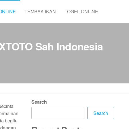
ONLINE
TEMBAK IKAN
TOGEL ONLINE
LXTOTO Sah Indonesia
Search
pecinta
Search
permainan
da begitu
i dengan