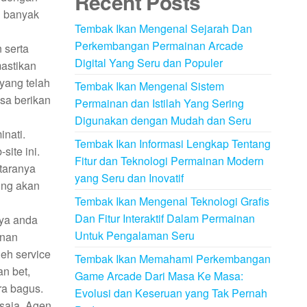
Recent Posts
ng banyak
Tembak Ikan Mengenal Sejarah Dan
Perkembangan Permainan Arcade
 serta
Digital Yang Seru dan Populer
astikan
yang telah
Tembak Ikan Mengenal Sistem
isa berikan
Permainan dan Istilah Yang Sering
Digunakan dengan Mudah dan Seru
inati.
Tembak Ikan Informasi Lengkap Tentang
ite ini.
Fitur dan Teknologi Permainan Modern
taranya
yang Seru dan Inovatif
ung akan
Tembak Ikan Mengenal Teknologi Grafis
Dan Fitur Interaktif Dalam Permainan
nya anda
Untuk Pengalaman Seru
anan
eh service
Tembak Ikan Memahami Perkembangan
n bet,
Game Arcade Dari Masa Ke Masa:
ra bagus.
Evolusi dan Keseruan yang Tak Pernah
 saja. Agen