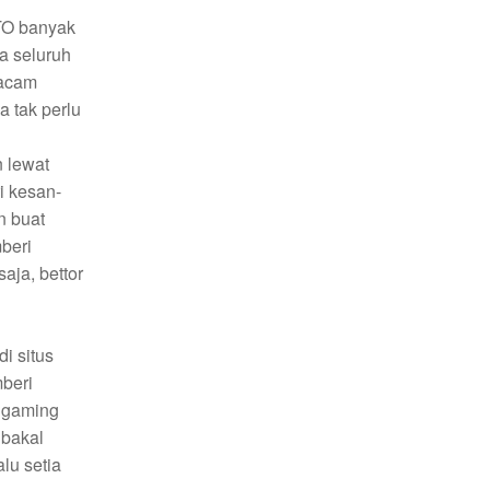
OTO banyak
a seluruh
macam
 tak perlu
n lewat
i kesan-
n buat
beri
aja, bettor
i situs
mberi
 igaming
 bakal
lu setia