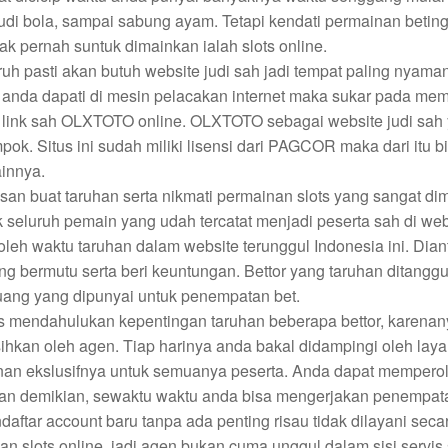
, judi bola, sampai sabung ayam. Tetapi kendati permainan beti
ak pernah suntuk dimainkan ialah slots online.
h pasti akan butuh website judi sah jadi tempat paling nyaman
anda dapati di mesin pelacakan internet maka sukar pada mem
gi link sah OLXTOTO online. OLXTOTO sebagai website judi sah 
ok. Situs ini sudah miliki lisensi dari PAGCOR maka dari itu b
innya.
an buat taruhan serta nikmati permainan slots yang sangat dim
eluruh pemain yang udah tercatat menjadi peserta sah di web-s
eh waktu taruhan dalam website terunggul Indonesia ini. Dian
g bermutu serta beri keuntungan. Bettor yang taruhan ditangg
ang yang dipunyai untuk penempatan bet.
erus mendahulukan kepentingan taruhan beberapa bettor, karena
hkan oleh agen. Tiap harinya anda bakal didampingi oleh lay
nan ekslusifnya untuk semuanya peserta. Anda dapat memperol
an demikian, sewaktu waktu anda bisa mengerjakan penempata
aftar account baru tanpa ada penting risau tidak dilayani seca
n slots online, jadi agen bukan cuma unggul dalam sisi servis