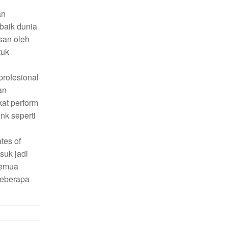
an
baik dunia
san oleh
tuk
rofesional
an
kat perform
nk seperti
tes of
suk jadi
Semua
beberapa