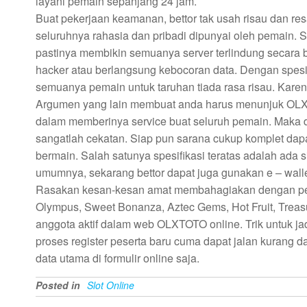
layani pemain sepanjang 24 jam.
Buat pekerjaan keamanan, bettor tak usah risau dan 
seluruhnya rahasia dan pribadi dipunyai oleh pemain. 
pastinya membikin semuanya server terlindung secara b
hacker atau berlangsung kebocoran data. Dengan spesif
semuanya pemain untuk taruhan tiada rasa risau. Karena s
Argumen yang lain membuat anda harus menunjuk OLXTO
dalam memberinya service buat seluruh pemain. Maka da
sangatlah cekatan. Siap pun sarana cukup komplet dapa
bermain. Salah satunya spesifikasi teratas adalah ada 
umumnya, sekarang bettor dapat juga gunakan e – wal
Rasakan kesan-kesan amat membahagiakan dengan permai
Olympus, Sweet Bonanza, Aztec Gems, Hot Fruit, Trea
anggota aktif dalam web OLXTOTO online. Trik untuk jad
proses register peserta baru cuma dapat jalan kurang d
data utama di formulir online saja.
Posted in
Slot Online