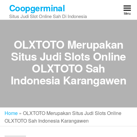
Skip
Coopgerminal
to
Menu
Situs Judi Slot Online Sah Di Indonesia
the
content
OLXTOTO Merupakan
Situs Judi Slots Online
OLXTOTO Sah
Indonesia Karangawen
Home
»
OLXTOTO Merupakan Situs Judi Slots Online
OLXTOTO Sah Indonesia Karangawen