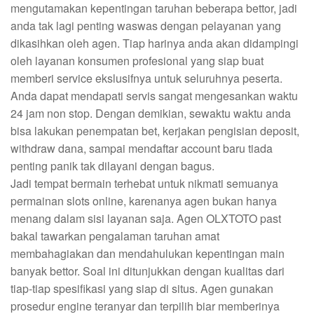
mengutamakan kepentingan taruhan beberapa bettor, jadi
anda tak lagi penting waswas dengan pelayanan yang
dikasihkan oleh agen. Tiap harinya anda akan didampingi
oleh layanan konsumen profesional yang siap buat
memberi service ekslusifnya untuk seluruhnya peserta.
Anda dapat mendapati servis sangat mengesankan waktu
24 jam non stop. Dengan demikian, sewaktu waktu anda
bisa lakukan penempatan bet, kerjakan pengisian deposit,
withdraw dana, sampai mendaftar account baru tiada
penting panik tak dilayani dengan bagus.
Jadi tempat bermain terhebat untuk nikmati semuanya
permainan slots online, karenanya agen bukan hanya
menang dalam sisi layanan saja. Agen OLXTOTO past
bakal tawarkan pengalaman taruhan amat
membahagiakan dan mendahulukan kepentingan main
banyak bettor. Soal ini ditunjukkan dengan kualitas dari
tiap-tiap spesifikasi yang siap di situs. Agen gunakan
prosedur engine teranyar dan terpilih biar memberinya