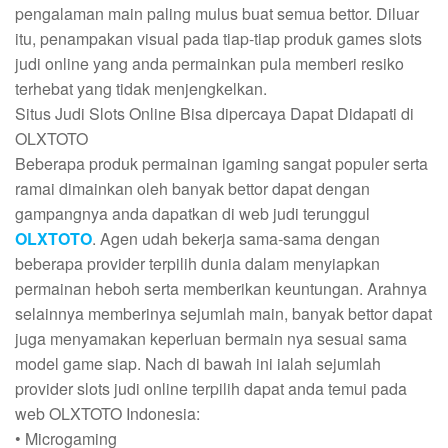
pengalaman main paling mulus buat semua bettor. Diluar
itu, penampakan visual pada tiap-tiap produk games slots
judi online yang anda permainkan pula memberi resiko
terhebat yang tidak menjengkelkan.
Situs Judi Slots Online Bisa dipercaya Dapat Didapati di
OLXTOTO
Beberapa produk permainan igaming sangat populer serta
ramai dimainkan oleh banyak bettor dapat dengan
gampangnya anda dapatkan di web judi terunggul
OLXTOTO
. Agen udah bekerja sama-sama dengan
beberapa provider terpilih dunia dalam menyiapkan
permainan heboh serta memberikan keuntungan. Arahnya
selainnya memberinya sejumlah main, banyak bettor dapat
juga menyamakan keperluan bermain nya sesuai sama
model game siap. Nach di bawah ini ialah sejumlah
provider slots judi online terpilih dapat anda temui pada
web OLXTOTO Indonesia:
• Microgaming