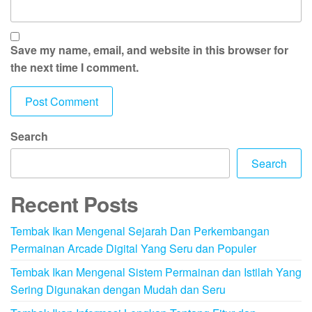
Save my name, email, and website in this browser for
the next time I comment.
Search
Search
Recent Posts
Tembak Ikan Mengenal Sejarah Dan Perkembangan
Permainan Arcade Digital Yang Seru dan Populer
Tembak Ikan Mengenal Sistem Permainan dan Istilah Yang
Sering Digunakan dengan Mudah dan Seru