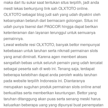
maka dari itu sukar saat tentukan situs terpilih, jadi anda
mesti lekas berkunjung link sah OLXTOTO online.
OLXTOTO sebagai blog judi sah yang udah diyakini oleh
kebanyakan betaruh dari bermacam golongan. Situs ini
udah punya lisensi dari PAGCOR hingga dapat berikan
ketenteraman dan layanan terunggul untuk semuanya
pemainnya.
Lewat website resi OLXTOTO, banyak bettor mempunyai
kebebasan untuk taruhan serta nikmati permainan slots
yang amat diminati. Karena agen memberi akses
sangatlah bebas untuk seluruh pemain yang udah tercatat
sebagai peserta sah di web ini. Tenang saja, terdapat
beberapa kelebihan dapat anda peroleh waktu taruhan
pada website terpilih Indonesia ini. Diantaranya
merupakan suguhan produk permainan slots online amat
berkualitas serta memberikan keuntungan. Bettor yang
taruhan ditanggung akan puas serta senang meski harus
keluarkan beberapa uang yang dipunyai buat penempatan