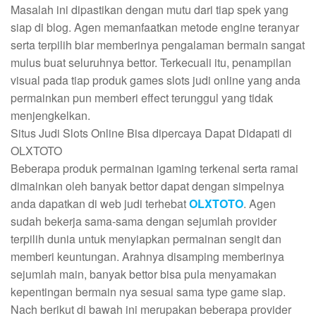
Masalah ini dipastikan dengan mutu dari tiap spek yang
siap di blog. Agen memanfaatkan metode engine teranyar
serta terpilih biar memberinya pengalaman bermain sangat
mulus buat seluruhnya bettor. Terkecuali itu, penampilan
visual pada tiap produk games slots judi online yang anda
permainkan pun memberi effect terunggul yang tidak
menjengkelkan.
Situs Judi Slots Online Bisa dipercaya Dapat Didapati di
OLXTOTO
Beberapa produk permainan igaming terkenal serta ramai
dimainkan oleh banyak bettor dapat dengan simpelnya
anda dapatkan di web judi terhebat
OLXTOTO
. Agen
sudah bekerja sama-sama dengan sejumlah provider
terpilih dunia untuk menyiapkan permainan sengit dan
memberi keuntungan. Arahnya disamping memberinya
sejumlah main, banyak bettor bisa pula menyamakan
kepentingan bermain nya sesuai sama type game siap.
Nach berikut di bawah ini merupakan beberapa provider