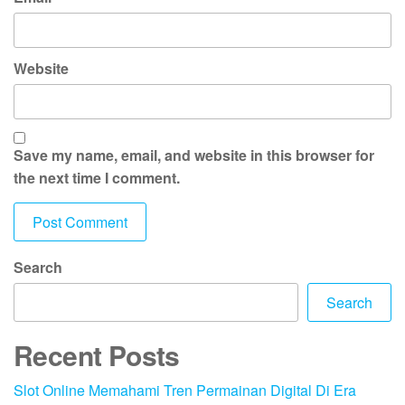
Website
Save my name, email, and website in this browser for
the next time I comment.
Search
Search
Recent Posts
Slot Online Memahami Tren Permainan Digital Di Era