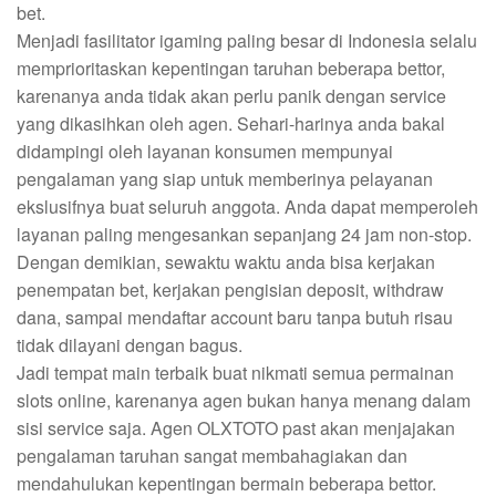
bet.
Menjadi fasilitator igaming paling besar di Indonesia selalu
memprioritaskan kepentingan taruhan beberapa bettor,
karenanya anda tidak akan perlu panik dengan service
yang dikasihkan oleh agen. Sehari-harinya anda bakal
didampingi oleh layanan konsumen mempunyai
pengalaman yang siap untuk memberinya pelayanan
ekslusifnya buat seluruh anggota. Anda dapat memperoleh
layanan paling mengesankan sepanjang 24 jam non-stop.
Dengan demikian, sewaktu waktu anda bisa kerjakan
penempatan bet, kerjakan pengisian deposit, withdraw
dana, sampai mendaftar account baru tanpa butuh risau
tidak dilayani dengan bagus.
Jadi tempat main terbaik buat nikmati semua permainan
slots online, karenanya agen bukan hanya menang dalam
sisi service saja. Agen OLXTOTO past akan menjajakan
pengalaman taruhan sangat membahagiakan dan
mendahulukan kepentingan bermain beberapa bettor.