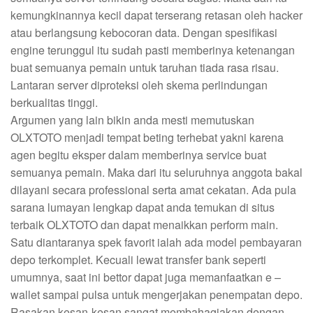
kemungkinannya kecil dapat terserang retasan oleh hacker
atau berlangsung kebocoran data. Dengan spesifikasi
engine terunggul itu sudah pasti memberinya ketenangan
buat semuanya pemain untuk taruhan tiada rasa risau.
Lantaran server diproteksi oleh skema perlindungan
berkualitas tinggi.
Argumen yang lain bikin anda mesti memutuskan
OLXTOTO menjadi tempat beting terhebat yakni karena
agen begitu eksper dalam memberinya service buat
semuanya pemain. Maka dari itu seluruhnya anggota bakal
dilayani secara professional serta amat cekatan. Ada pula
sarana lumayan lengkap dapat anda temukan di situs
terbaik OLXTOTO dan dapat menaikkan perform main.
Satu diantaranya spek favorit ialah ada model pembayaran
depo terkomplet. Kecuali lewat transfer bank seperti
umumnya, saat ini bettor dapat juga memanfaatkan e –
wallet sampai pulsa untuk mengerjakan penempatan depo.
Rasakan kesan-kesan sangat membahagiakan dengan