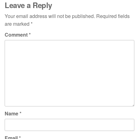
Leave a Reply
Your email address will not be published.
Required fields
are marked
*
Comment
*
Name
*
Email
*