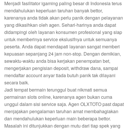
Menjadi fasilitator igaming paling besar di Indonesia terus
mendahulukan keperluan taruhan banyak bettor,
karenanya anda tidak akan perlu panik dengan pelayanan
yang dikasihkan oleh agen. Sehari-harinya anda dapat
didampingi oleh layanan konsumen profesional yang siap
untuk memberinya service ekslusifnya untuk semuanya
peserta. Anda dapat mendapati layanan sangat memberi
kepuasan sepanjang 24 jam non-stop. Dengan demikian,
sewaktu-waktu anda bisa kerjakan penempatan bet,
mengerjakan pengisian deposit, withdraw dana, sampai
mendaftar account anyar tiada butuh panik tak dilayani
secara baik.
Jadi tempat bermain terunggul buat nikmati semua
permainan slots online, karenanya agen bukan cuma
unggul dalam sisi service saja. Agen OLXTOTO past dapat
menjajakan pengalaman taruhan amat membahagiakan
dan mendahulukan keperluan main beberapa bettor.
Masalah ini ditunjukkan dengan mutu dari tiap spek yang