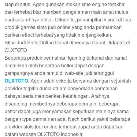
siap di situs. Agen gunakan mekanisme engine terakhir
dan terhebat biar memberi pengalaman main amat mulus
buat seluruhnya bettor. Diluar itu, penampilan visual di tiap
produk games slots judi online yang anda permainkan
berikan effect terhebat yang tidak menjengkelkan.
Situs Judi Slots Online Dapat dipercaya Dapat Didapati di
OLXTOTO
Beberapa produk permainan igaming terkenal dan ramai
dimainkan oleh beberapa bettor dapat dengan
gampangnya anda temui di web-site judi terunggul
OLXTOTO
. Agen udah bekerja bersama dengan sejumlah
provider terpilih dunia dalam penyediaan permainan
dahsyat serta memberikan keuntungan. Arahnya
disamping memberinya beberapa bermain, beberapa
bettor dapat juga menyamakan keperluan main nya sama
dengan type permainan ada. Nach berikut yakni beberapa
provider slots judi online terhebat dapat anda dapatkan
dalam website OLXTOTO Indonesia: