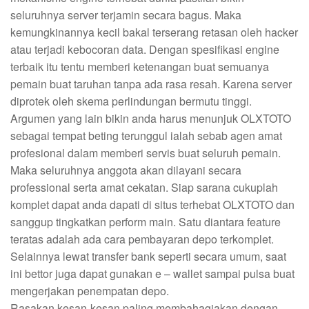
seluruhnya server terjamin secara bagus. Maka
kemungkinannya kecil bakal terserang retasan oleh hacker
atau terjadi kebocoran data. Dengan spesifikasi engine
terbaik itu tentu memberi ketenangan buat semuanya
pemain buat taruhan tanpa ada rasa resah. Karena server
diprotek oleh skema perlindungan bermutu tinggi.
Argumen yang lain bikin anda harus menunjuk OLXTOTO
sebagai tempat beting terunggul ialah sebab agen amat
profesional dalam memberi servis buat seluruh pemain.
Maka seluruhnya anggota akan dilayani secara
professional serta amat cekatan. Siap sarana cukuplah
komplet dapat anda dapati di situs terhebat OLXTOTO dan
sanggup tingkatkan perform main. Satu diantara feature
teratas adalah ada cara pembayaran depo terkomplet.
Selainnya lewat transfer bank seperti secara umum, saat
ini bettor juga dapat gunakan e – wallet sampai pulsa buat
mengerjakan penempatan depo.
Rasakan kesan-kesan paling membahagiakan dengan