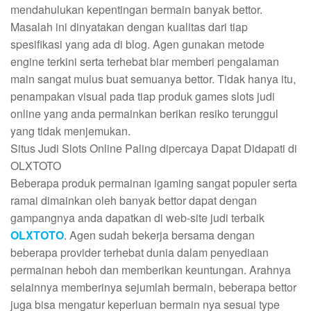
mendahulukan kepentingan bermain banyak bettor.
Masalah ini dinyatakan dengan kualitas dari tiap
spesifikasi yang ada di blog. Agen gunakan metode
engine terkini serta terhebat biar memberi pengalaman
main sangat mulus buat semuanya bettor. Tidak hanya itu,
penampakan visual pada tiap produk games slots judi
online yang anda permainkan berikan resiko terunggul
yang tidak menjemukan.
Situs Judi Slots Online Paling dipercaya Dapat Didapati di
OLXTOTO
Beberapa produk permainan igaming sangat populer serta
ramai dimainkan oleh banyak bettor dapat dengan
gampangnya anda dapatkan di web-site judi terbaik
OLXTOTO
. Agen sudah bekerja bersama dengan
beberapa provider terhebat dunia dalam penyediaan
permainan heboh dan memberikan keuntungan. Arahnya
selainnya memberinya sejumlah bermain, beberapa bettor
juga bisa mengatur keperluan bermain nya sesuai type