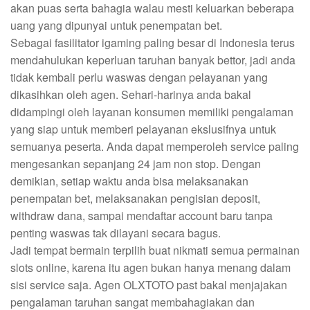
akan puas serta bahagia walau mesti keluarkan beberapa
uang yang dipunyai untuk penempatan bet.
Sebagai fasilitator igaming paling besar di Indonesia terus
mendahulukan keperluan taruhan banyak bettor, jadi anda
tidak kembali perlu waswas dengan pelayanan yang
dikasihkan oleh agen. Sehari-harinya anda bakal
didampingi oleh layanan konsumen memiliki pengalaman
yang siap untuk memberi pelayanan ekslusifnya untuk
semuanya peserta. Anda dapat memperoleh service paling
mengesankan sepanjang 24 jam non stop. Dengan
demikian, setiap waktu anda bisa melaksanakan
penempatan bet, melaksanakan pengisian deposit,
withdraw dana, sampai mendaftar account baru tanpa
penting waswas tak dilayani secara bagus.
Jadi tempat bermain terpilih buat nikmati semua permainan
slots online, karena itu agen bukan hanya menang dalam
sisi service saja. Agen OLXTOTO past bakal menjajakan
pengalaman taruhan sangat membahagiakan dan