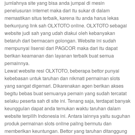
jumlahnya site yang bisa anda jumpai di mesin
penelusuran internet maka dari itu sukar di dalam
memastikan situs terbaik, karena itu anda harus lekas
berkunjung link sah OLXTOTO online. OLXTOTO sebagai
website judi sah yang udah diakui oleh kebanyakan
betaruh dari bermacam golongan. Website ini sudah
mempunyai lisensi dari PAGCOR maka dari itu dapat
berikan keamanan dan layanan terbaik buat semua
pemainnya.
Lewat website resi OLXTOTO, beberapa bettor punyai
kebebasan untuk taruhan dan nikmati permainan slots
yang sangat digemari. Dikarenakan agen berikan akses
begitu bebas buat semuanya pemain yang sudah tercatat
selaku peserta sah di site ini. Tenang saja, terdapat banyak
keunggulan dapat anda temukan waktu taruhan dalam
website terpilih Indonesia ini. Antara lainnya yaitu suguhan
produk permainan slots online paling bermutu dan
memberikan keuntungan. Bettor yang taruhan ditanggung