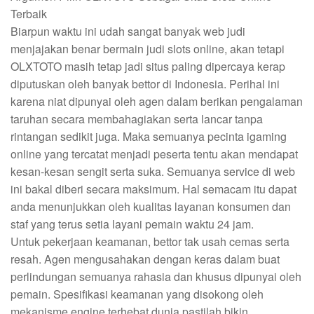
Terbaik
Biarpun waktu ini udah sangat banyak web judi
menjajakan benar bermain judi slots online, akan tetapi
OLXTOTO masih tetap jadi situs paling dipercaya kerap
diputuskan oleh banyak bettor di Indonesia. Perihal ini
karena niat dipunyai oleh agen dalam berikan pengalaman
taruhan secara membahagiakan serta lancar tanpa
rintangan sedikit juga. Maka semuanya pecinta igaming
online yang tercatat menjadi peserta tentu akan mendapat
kesan-kesan sengit serta suka. Semuanya service di web
ini bakal diberi secara maksimum. Hal semacam itu dapat
anda menunjukkan oleh kualitas layanan konsumen dan
staf yang terus setia layani pemain waktu 24 jam.
Untuk pekerjaan keamanan, bettor tak usah cemas serta
resah. Agen mengusahakan dengan keras dalam buat
perlindungan semuanya rahasia dan khusus dipunyai oleh
pemain. Spesifikasi keamanan yang disokong oleh
mekanisme engine terhebat dunia pastilah bikin