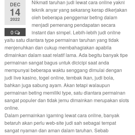
Nikmati taruhan judi lewat cara online yakni
DEC
14
teknik anyar yang sekarang kerap dikerjakan
oleh beberapa penggemar beting dalam
2022
menjadi pemenang pendapatan secara
0
instant dan simpel. Lebih-lebih judi online
yaitu satu diantara type permainan taruhan yang tidak
menjenuhkan dan cukup membahagiakan apabila
dimainkan dalam saat relatif lama. Ada begitu banyak tipe
permainan sangat bagus untuk dicicipi saat anda
mempunyai beberapa waktu senggang dimulai dengan
judi live kasino, togel online, tembak ikan, judi bola,
bahkan juga sabung ayam. Akan tetapi walaupun
permainan beting memiliki type, satu diantara permainan
sangat populer dan tidak jemu dimainkan merupakan slots
online.
Dalam permainkan igaming lewat cara online, banyak
betaruh akan perlu web-site judi sah sebagai tempat
sangat nyaman dan aman dalam taruhan. Sebab