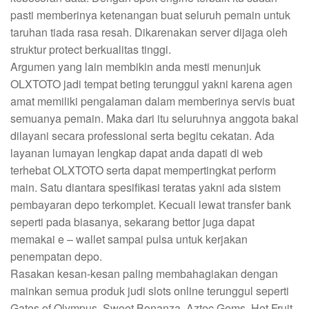
pasti memberinya ketenangan buat seluruh pemain untuk
taruhan tiada rasa resah. Dikarenakan server dijaga oleh
struktur protect berkualitas tinggi.
Argumen yang lain membikin anda mesti menunjuk
OLXTOTO jadi tempat beting terunggul yakni karena agen
amat memiliki pengalaman dalam memberinya servis buat
semuanya pemain. Maka dari itu seluruhnya anggota bakal
dilayani secara professional serta begitu cekatan. Ada
layanan lumayan lengkap dapat anda dapati di web
terhebat OLXTOTO serta dapat mempertingkat perform
main. Satu diantara spesifikasi teratas yakni ada sistem
pembayaran depo terkomplet. Kecuali lewat transfer bank
seperti pada biasanya, sekarang bettor juga dapat
memakai e – wallet sampai pulsa untuk kerjakan
penempatan depo.
Rasakan kesan-kesan paling membahagiakan dengan
mainkan semua produk judi slots online terunggul seperti
Gates of Olympus, Sweet Bonanza, Aztec Gems, Hot Fruit,