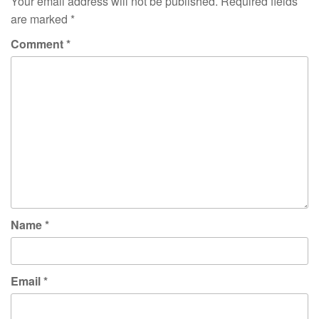
Your email address will not be published.
Required fields
are marked
*
Comment
*
Name
*
Email
*