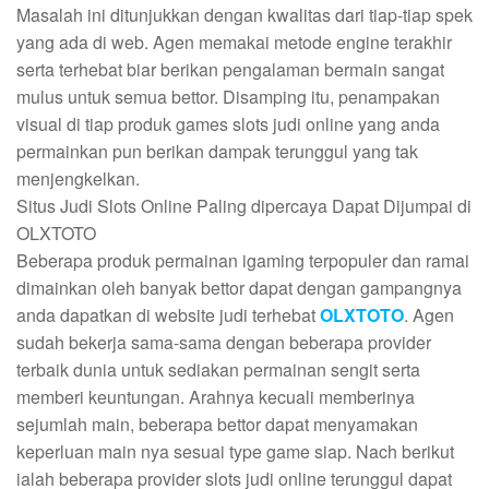
Masalah ini ditunjukkan dengan kwalitas dari tiap-tiap spek
yang ada di web. Agen memakai metode engine terakhir
serta terhebat biar berikan pengalaman bermain sangat
mulus untuk semua bettor. Disamping itu, penampakan
visual di tiap produk games slots judi online yang anda
permainkan pun berikan dampak terunggul yang tak
menjengkelkan.
Situs Judi Slots Online Paling dipercaya Dapat Dijumpai di
OLXTOTO
Beberapa produk permainan igaming terpopuler dan ramai
dimainkan oleh banyak bettor dapat dengan gampangnya
anda dapatkan di website judi terhebat
OLXTOTO
. Agen
sudah bekerja sama-sama dengan beberapa provider
terbaik dunia untuk sediakan permainan sengit serta
memberi keuntungan. Arahnya kecuali memberinya
sejumlah main, beberapa bettor dapat menyamakan
keperluan main nya sesuai type game siap. Nach berikut
ialah beberapa provider slots judi online terunggul dapat