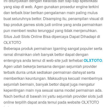
ini ditunjukkan dengan kwalitas dari tiap-tiap spesifikasi
yang siap di web. Agen gunakan prosedur engine terkini
dan terbaik biar berikan pengalaman main paling mulus
buat seluruhnya bettor. Disamping itu, penampilan visual di
tiap produk games slots judi online yang anda permainkan
pun memberi resiko terunggul yang tidak menjenuhkan.
Situs Judi Slots Online Bisa dipercaya Dapat Dihadapi di
OLXTOTO
Beberapa produk permainan igaming sangat populer serta
ramai dimainkan oleh banyak bettor dapat dengan
entengnya anda temui di web-site judi terhebat
OLXTOTO
.
Agen udah bekerja bersama dengan sejumlah provider
terbaik dunia untuk sediakan permainan dahsyat serta
memberikan keuntungan. Maksudnya kecuali memberinya
sejumlah bermain, banyak bettor dapat juga mengatur
kepentingan main nya sesuai sama model permainan ada.
Nach berikut di bawah ini yaitu sejumlah provider slots judi
online terpilih dapat anda temui pada website OLXTOTO