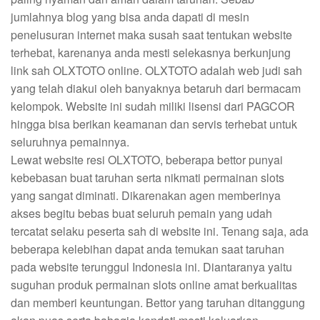
jumlahnya blog yang bisa anda dapati di mesin
penelusuran internet maka susah saat tentukan website
terhebat, karenanya anda mesti selekasnya berkunjung
link sah OLXTOTO online. OLXTOTO adalah web judi sah
yang telah diakui oleh banyaknya betaruh dari bermacam
kelompok. Website ini sudah miliki lisensi dari PAGCOR
hingga bisa berikan keamanan dan servis terhebat untuk
seluruhnya pemainnya.
Lewat website resi OLXTOTO, beberapa bettor punyai
kebebasan buat taruhan serta nikmati permainan slots
yang sangat diminati. Dikarenakan agen memberinya
akses begitu bebas buat seluruh pemain yang udah
tercatat selaku peserta sah di website ini. Tenang saja, ada
beberapa kelebihan dapat anda temukan saat taruhan
pada website terunggul Indonesia ini. Diantaranya yaitu
suguhan produk permainan slots online amat berkualitas
dan memberi keuntungan. Bettor yang taruhan ditanggung