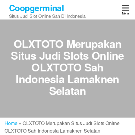
Skip
Coopgerminal
to
Menu
Situs Judi Slot Online Sah Di Indonesia
the
content
OLXTOTO Merupakan
Situs Judi Slots Online
OLXTOTO Sah
Indonesia Lamaknen
Selatan
Home
»
OLXTOTO Merupakan Situs Judi Slots Online
OLXTOTO Sah Indonesia Lamaknen Selatan