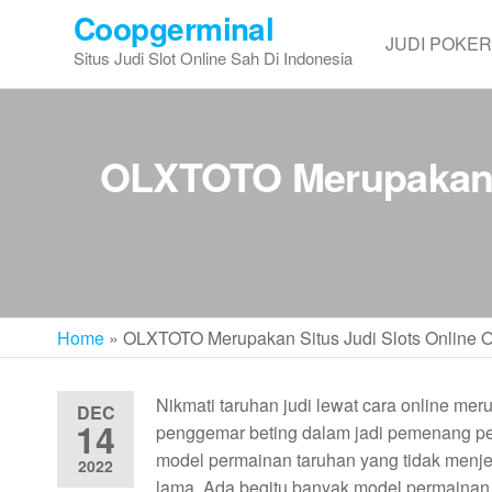
Skip
Coopgerminal
to
JUDI POKER
Situs Judi Slot Online Sah Di Indonesia
the
content
OLXTOTO Merupakan S
Home
»
OLXTOTO Merupakan Situs Judi Slots Online 
Nikmati taruhan judi lewat cara online mer
DEC
14
penggemar beting dalam jadi pemenang pema
model permainan taruhan yang tidak menj
2022
lama. Ada begitu banyak model permainan 