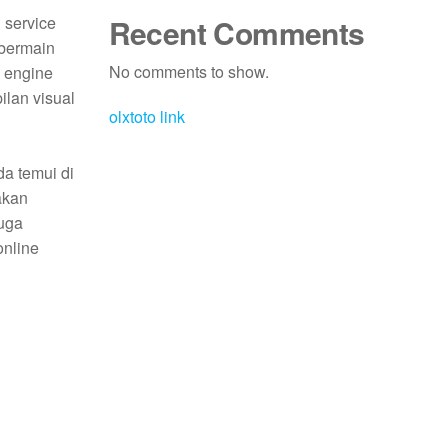
 service
Recent Comments
bermain
No comments to show.
e engine
ilan visual
olxtoto link
a temui di
akan
uga
online