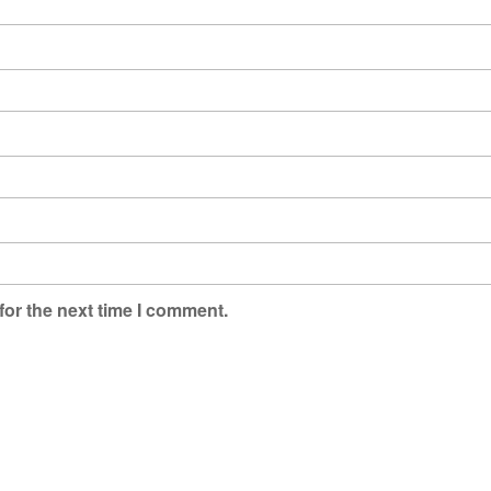
for the next time I comment.
Proudly powered by
WordPress
|
Theme:
Futurio