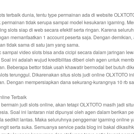
ots terbaik dunia, tentu type permainan ada di website OLXTO
ik permainan tidak serupa sampai model kesukaran igaming. Me
 slots siap di web secara efektif serta ringan. Karena seluru
ngan memanfaatkan 1 account peserta saja. Dengan demikian, 
nan tidak sama di satu jam yang sama.
 sampai video slots bisa anda cicipi secara dalam jaringan lew
Soal ini adalah wujud kredibilitas diberi oleh agen untuk memb
. Beberapa bettor tidak usah khawatir bermodal bet butuh dik
lots terunggul. Dikarenakan situs slots judi online OLXTOTO in
uhan. Dengan mempersiapkan dana sekurang-kurangnya 10 rb saj
line Terbaik
bermain judi slots online, akan tetapi OLXTOTO masih jadi situ
esia. Soal ini lantaran niat dipunyai oleh agen dalam berikan 
a sedikit lantas. Maka seluruhnya penggemar igaming online 
ngit serta suka. Semuanya service pada blog ini bakal dikasih