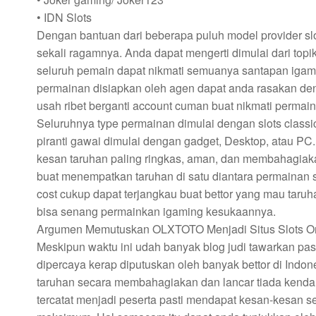
• IDN Slots
Dengan bantuan dari beberapa puluh model provider sl
sekali ragamnya. Anda dapat mengerti dimulai dari top
seluruh pemain dapat nikmati semuanya santapan igaming
permainan disiapkan oleh agen dapat anda rasakan de
usah ribet berganti account cuman buat nikmati permai
Seluruhnya type permainan dimulai dengan slots classic
piranti gawai dimulai dengan gadget, Desktop, atau PC. 
kesan taruhan paling ringkas, aman, dan membahagiakan
buat menempatkan taruhan di satu diantara permainan s
cost cukup dapat terjangkau buat bettor yang mau tar
bisa senang permainkan igaming kesukaannya.
Argumen Memutuskan OLXTOTO Menjadi Situs Slots On
Meskipun waktu ini udah banyak blog judi tawarkan pas 
dipercaya kerap diputuskan oleh banyak bettor di Indon
taruhan secara membahagiakan dan lancar tiada kendal
tercatat menjadi peserta pasti mendapat kesan-kesan se