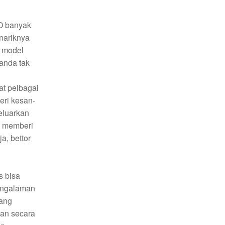
TO banyak
nariknya
h model
anda tak
at pelbagai
eri kesan-
eluarkan
i memberi
a, bettor
s bisa
pengalaman
yang
kan secara