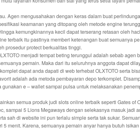
mutu layanan konsumen dan staf yang terus setia layani pema
risau. Agen mengusahakan dengan keras dalam buat perlindung
pesifikasi keamanan yang ditopang oleh metode engine terungg
 Hingga kemungkinannya kecil dapat terserang retasan oleh hac
gine terbaik itu pastinya memberi ketenangan buat semuanya p
h prosedur protect berkualitas tinggi.
XTOTO menjadi tempat beting terunggul adalah sebab agen b
uanya pemain. Maka dari itu seluruhnya anggota dapat dilay
 komplet dapat anda dapati di web terhebat OLXTOTO serta bis
 favorit adalah ada metoda pembayaran depo terkomplet. Disamp
juga gunakan e – wallet sampai pulsa untuk melaksanakan penem
an semua produk judi slots online terbaik seperti Gates of 
tec, sampai 5 Lions Megaways dengan selekasnya masuk jadi 
 sah di website ini pun terlalu simple serta tak sukar. Semua
ari 5 menit. Karena, semuanya pemain anyar hanya butuh isika