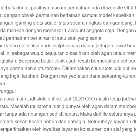
ts terbaik dunia, pastinya macam permainan ada di website OL
i dengan obyek permainan berlainan sampai model kepelikan 
gan igaming slots ada di situs secara ringkas dan gampang. 
nda rasakan dengan memakai 1 account anggota saja. Dengan 
ati permainan berlainan di satu saat yang sama.
i video slots bisa anda cicipi secara dalam jaringan lewat bera
hal ini sebagai wujud kejujuran dikasihkan oleh agen untuk me
giakan. Beberapa bettor tidak usah resah bermodalkan bet pen
nya permainan slots terbaik. Dikarenakan situs slots judi onl
r yang ingin taruhan. Dengan menyediakan dana sekurang-kuran
ya.
runggul
an pas main judi slots online, tapi OLXTOTO masih tetap jadi w
esia. Masalah ini karena niat dipunyai oleh agen dalam member
tanpa ada rintangan sedikit lantas. Maka dari itu seluruhnya 
eroleh kesan-kesan heboh dan bahagia. Seluruhnya layanan di 
memperlihatkan oleh kwalitas layanan konsumen dan staf yang te