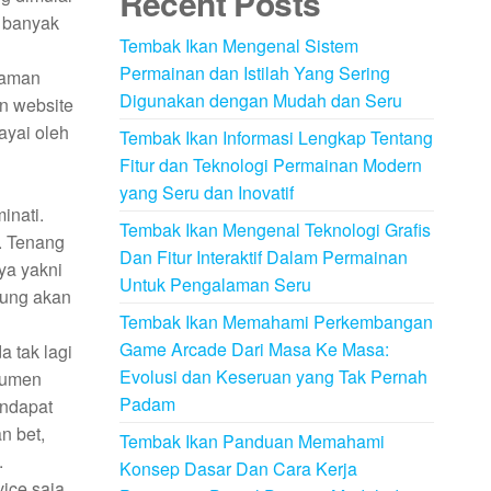
Recent Posts
g banyak
Tembak Ikan Mengenal Sistem
Permainan dan Istilah Yang Sering
 aman
Digunakan dengan Mudah dan Seru
n website
ayai oleh
Tembak Ikan Informasi Lengkap Tentang
Fitur dan Teknologi Permainan Modern
yang Seru dan Inovatif
inati.
Tembak Ikan Mengenal Teknologi Grafis
. Tenang
Dan Fitur Interaktif Dalam Permainan
ya yakni
Untuk Pengalaman Seru
gung akan
Tembak Ikan Memahami Perkembangan
Game Arcade Dari Masa Ke Masa:
a tak lagi
Evolusi dan Keseruan yang Tak Pernah
sumen
Padam
endapat
n bet,
Tembak Ikan Panduan Memahami
.
Konsep Dasar Dan Cara Kerja
ice saja.