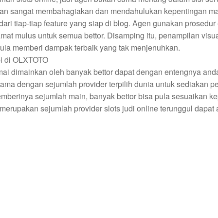
han sangat membahagiakan dan mendahulukan kepentingan ma
 dari tiap-tiap feature yang siap di blog. Agen gunakan prosedur
mat mulus untuk semua bettor. Disamping itu, penampilan visua
pula memberi dampak terbaik yang tak menjenuhkan.
api di OLXTOTO
mai dimainkan oleh banyak bettor dapat dengan entengnya and
sama dengan sejumlah provider terpilih dunia untuk sediakan 
mberinya sejumlah main, banyak bettor bisa pula sesuaikan k
merupakan sejumlah provider slots judi online terunggul dapat