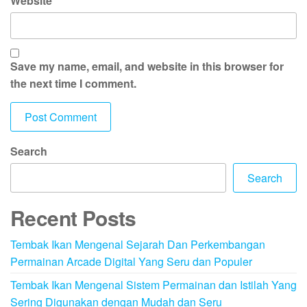
Website
Save my name, email, and website in this browser for
the next time I comment.
Search
Search
Recent Posts
Tembak Ikan Mengenal Sejarah Dan Perkembangan
Permainan Arcade Digital Yang Seru dan Populer
Tembak Ikan Mengenal Sistem Permainan dan Istilah Yang
Sering Digunakan dengan Mudah dan Seru