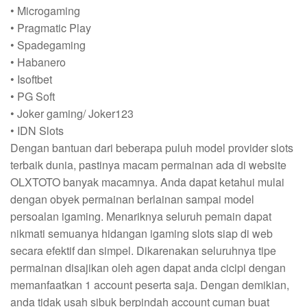
• Microgaming
• Pragmatic Play
• Spadegaming
• Habanero
• Isoftbet
• PG Soft
• Joker gaming/ Joker123
• IDN Slots
Dengan bantuan dari beberapa puluh model provider slots
terbaik dunia, pastinya macam permainan ada di website
OLXTOTO banyak macamnya. Anda dapat ketahui mulai
dengan obyek permainan berlainan sampai model
persoalan igaming. Menariknya seluruh pemain dapat
nikmati semuanya hidangan igaming slots siap di web
secara efektif dan simpel. Dikarenakan seluruhnya tipe
permainan disajikan oleh agen dapat anda cicipi dengan
memanfaatkan 1 account peserta saja. Dengan demikian,
anda tidak usah sibuk berpindah account cuman buat