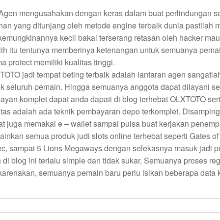
h. Agen mengusahakan dengan keras dalam buat perlindungan 
an yang ditunjang oleh metode engine terbaik dunia pastilah 
 kemungkinannya kecil bakal terserang retasan oleh hacker ma
lih itu tentunya memberinya ketenangan untuk semuanya pema
 protect memiliki kualitas tinggi.
TO jadi tempat beting terbaik adalah lantaran agen sangatla
 seluruh pemain. Hingga semuanya anggota dapat dilayani se
umayan komplet dapat anda dapati di blog terhebat OLXTOTO se
atas adalah ada teknik pembayaran depo terkomplet. Disamping
pat juga memakai e – wallet sampai pulsa buat kerjakan penemp
an semua produk judi slots online terhebat seperti Gates of
ec, sampai 5 Lions Megaways dengan selekasnya masuk jadi pes
i blog ini terlalu simple dan tidak sukar. Semuanya proses reg
ikarenakan, semuanya pemain baru perlu isikan beberapa data k