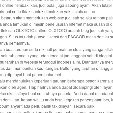
el online, tembak ikan, judi bola, juga sabung ayam. Akan tetap
kenal serta tidak suntuk dimainkan yakni slots online.
 betaruh akan memerlukan web-site judi sah selaku tempat pa
a anda temukan di mesin penelusuran internet maka susah di 
angi link sah OLXTOTO online. OLXTOTO adalah blog judi sah yan
gan. Situs ini udah punyai lisensi dari PAGCOR maka dari itu 
anya pemainnya.
n buat taruhan serta nikmati permainan slots yang sangat dicin
eluruh pemain yang udah tercatat jadi anggota sah di blog ini
u taruhan di website terunggul Indonesia ini. Diantaranya me
itas dan memberikan keuntungan. Bettor yang taruhan ditanggu
ang dipunyai buat penempatan bet.
elalu mendahulukan keperluan taruhan beberapa bettor, karena i
hkan oleh agen. Tiap harinya anda dapat didampingi oleh laya
ce ekslusifnya buat seluruhnya peserta. Anda dapat mendapati
 demikian, kapan waktu anda bisa kerjakan penempatan bet, k
unt anyar tiada perlu panik tak dilayani secara baik.
rmainan slots online, karena itu agen bukan cuma menang dalam