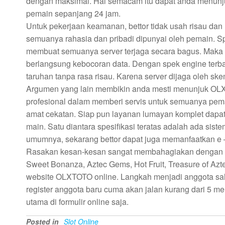
dengan maksimal. Hal semacam itu dapat anda menunjuk
pemain sepanjang 24 jam.
Untuk pekerjaan keamanan, bettor tidak usah risau da
semuanya rahasia dan pribadi dipunyai oleh pemain. S
membuat semuanya server terjaga secara bagus. Maka d
berlangsung kebocoran data. Dengan spek engine terba
taruhan tanpa rasa risau. Karena server dijaga oleh ske
Argumen yang lain membikin anda mesti menunjuk OLXTO
profesional dalam memberi servis untuk semuanya pemai
amat cekatan. Siap pun layanan lumayan komplet dapat
main. Satu diantara spesifikasi teratas adalah ada sist
umumnya, sekarang bettor dapat juga memanfaatkan e 
Rasakan kesan-kesan sangat membahagiakan dengan main
Sweet Bonanza, Aztec Gems, Hot Fruit, Treasure of Azt
website OLXTOTO online. Langkah menjadi anggota sah d
register anggota baru cuma akan jalan kurang dari 5 m
utama di formulir online saja.
Posted in
Slot Online