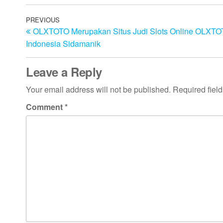
Post
Previous
PREVIOUS
OLXTOTO Merupakan Situs Judi Slots Online OLXT
Post
navigation
Indonesia Sidamanik
Leave a Reply
Your email address will not be published.
Required fiel
Comment
*