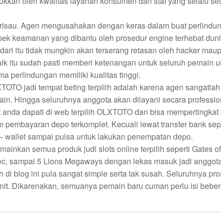
kan oleh kwalitas layanan konsumen dan staf yang selalu seti
n risau. Agen mengusahakan dengan keras dalam buat perlindu
pek keamanan yang dibantu oleh prosedur engine terhebat duni
ari itu tidak mungkin akan terserang retasan oleh hacker mau
ik itu sudah pasti memberi ketenangan untuk seluruh pemain u
ma perlindungan memiliki kualitas tinggi.
TO jadi tempat beting terpilih adalah karena agen sangatlah
n. Hingga seluruhnya anggota akan dilayani secara profession
 anda dapati di web terpilih OLXTOTO dan bisa mempertingkat
em pembayaran depo terkomplet. Kecuali lewat transfer bank sep
– wallet sampai pulsa untuk lakukan penempatan depo.
kan semua produk judi slots online terpilih seperti Gates o
ec, sampai 5 Lions Megaways dengan lekas masuk jadi anggota 
i blog ini pula sangat simple serta tak susah. Seluruhnya pr
enit. Dikarenakan, semuanya pemain baru cuman perlu isi bebe