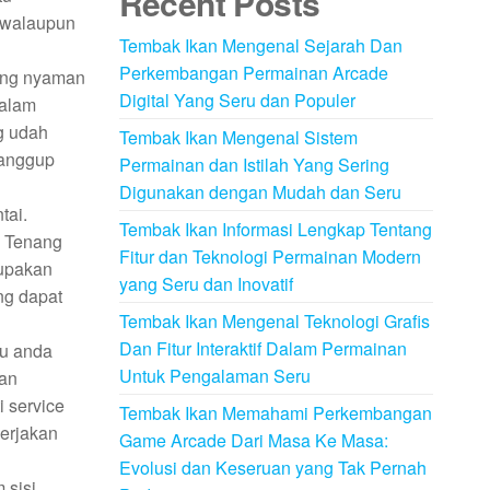
Recent Posts
i walaupun
Tembak Ikan Mengenal Sejarah Dan
Perkembangan Permainan Arcade
ling nyaman
Digital Yang Seru dan Populer
dalam
g udah
Tembak Ikan Mengenal Sistem
sanggup
Permainan dan Istilah Yang Sering
Digunakan dengan Mudah dan Seru
tai.
Tembak Ikan Informasi Lengkap Tentang
. Tenang
Fitur dan Teknologi Permainan Modern
rupakan
yang Seru dan Inovatif
ng dapat
Tembak Ikan Mengenal Teknologi Grafis
Dan Fitur Interaktif Dalam Permainan
tu anda
Untuk Pengalaman Seru
nan
 service
Tembak Ikan Memahami Perkembangan
erjakan
Game Arcade Dari Masa Ke Masa:
Evolusi dan Keseruan yang Tak Pernah
 sisi