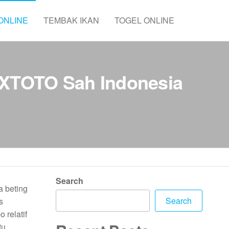
ONLINE
TEMBAK IKAN
TOGEL ONLINE
LXTOTO Sah Indonesia
Search
a beting
Search
s
relatif
tu