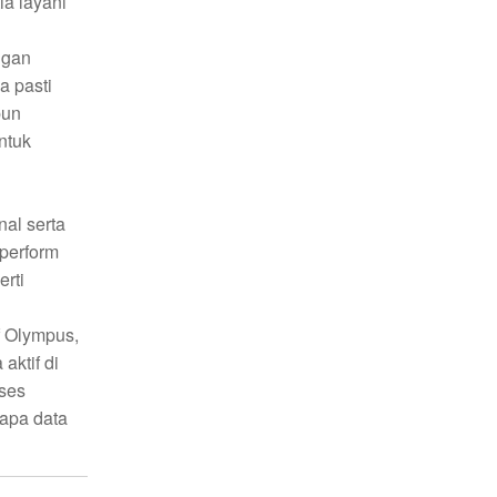
a layani
ngan
a pasti
pun
ntuk
al serta
 perform
erti
f Olympus,
aktif di
oses
rapa data