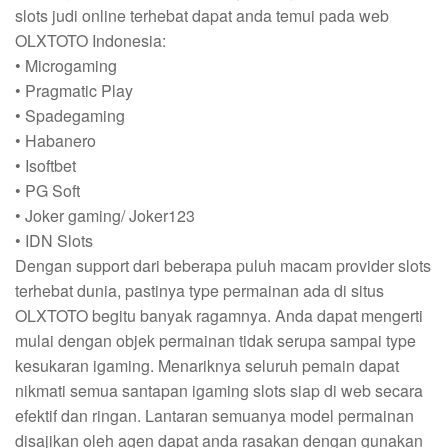
slots judi online terhebat dapat anda temui pada web
OLXTOTO Indonesia:
• Microgaming
• Pragmatic Play
• Spadegaming
• Habanero
• Isoftbet
• PG Soft
• Joker gaming/ Joker123
• IDN Slots
Dengan support dari beberapa puluh macam provider slots
terhebat dunia, pastinya type permainan ada di situs
OLXTOTO begitu banyak ragamnya. Anda dapat mengerti
mulai dengan objek permainan tidak serupa sampai type
kesukaran igaming. Menariknya seluruh pemain dapat
nikmati semua santapan igaming slots siap di web secara
efektif dan ringan. Lantaran semuanya model permainan
disajikan oleh agen dapat anda rasakan dengan gunakan