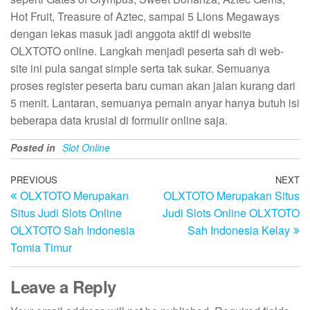
Hot Fruit, Treasure of Aztec, sampai 5 Lions Megaways
dengan lekas masuk jadi anggota aktif di website
OLXTOTO online. Langkah menjadi peserta sah di web-
site ini pula sangat simple serta tak sukar. Semuanya
proses register peserta baru cuman akan jalan kurang dari
5 menit. Lantaran, semuanya pemain anyar hanya butuh isi
beberapa data krusial di formulir online saja.
Posted in
Slot Online
Post
Previous
PREVIOUS
NEXT
N
OLXTOTO Merupakan
OLXTOTO Merupakan Situs
Post
Po
navigation
Situs Judi Slots Online
Judi Slots Online OLXTOTO
OLXTOTO Sah Indonesia
Sah Indonesia Kelay
Tomia Timur
Leave a Reply