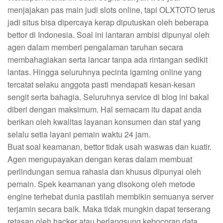
menjajakan pas main judi slots online, tapi OLXTOTO terus
jadi situs bisa dipercaya kerap diputuskan oleh beberapa
bettor di Indonesia. Soal ini lantaran ambisi dipunyai oleh
agen dalam memberi pengalaman taruhan secara
membahagiakan serta lancar tanpa ada rintangan sedikit
lantas. Hingga seluruhnya pecinta igaming online yang
tercatat selaku anggota pasti mendapati kesan-kesan
sengit serta bahagia. Seluruhnya service di blog ini bakal
diberi dengan maksimum. Hal semacam itu dapat anda
berikan oleh kwalitas layanan konsumen dan staf yang
selalu setia layani pemain waktu 24 jam.
Buat soal keamanan, bettor tidak usah waswas dan kuatir.
Agen mengupayakan dengan keras dalam membuat
perlindungan semua rahasia dan khusus dipunyai oleh
pemain. Spek keamanan yang disokong oleh metode
engine terhebat dunia pastilah membikin semuanya server
terjamin secara baik. Maka tidak mungkin dapat terserang
retasan oleh hacker atau berlangsung kebocoran data.