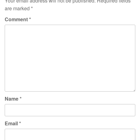
Your email address will not be published.
Required fields
are marked
*
Comment
*
Name
*
Email
*