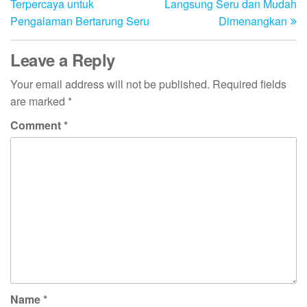
Terpercaya untuk
Langsung Seru dan Mudah
Pengalaman Bertarung Seru
Dimenangkan
Leave a Reply
Your email address will not be published.
Required fields
are marked
*
Comment
*
Name
*