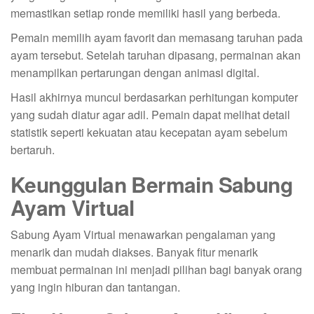
memastikan setiap ronde memiliki hasil yang berbeda.
Pemain memilih ayam favorit dan memasang taruhan pada
ayam tersebut. Setelah taruhan dipasang, permainan akan
menampilkan pertarungan dengan animasi digital.
Hasil akhirnya muncul berdasarkan perhitungan komputer
yang sudah diatur agar adil. Pemain dapat melihat detail
statistik seperti kekuatan atau kecepatan ayam sebelum
bertaruh.
Keunggulan Bermain Sabung
Ayam Virtual
Sabung Ayam Virtual menawarkan pengalaman yang
menarik dan mudah diakses. Banyak fitur menarik
membuat permainan ini menjadi pilihan bagi banyak orang
yang ingin hiburan dan tantangan.