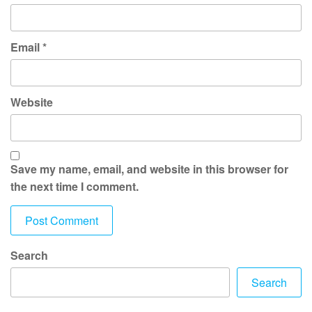
Email
*
Website
Save my name, email, and website in this browser for
the next time I comment.
Search
Search