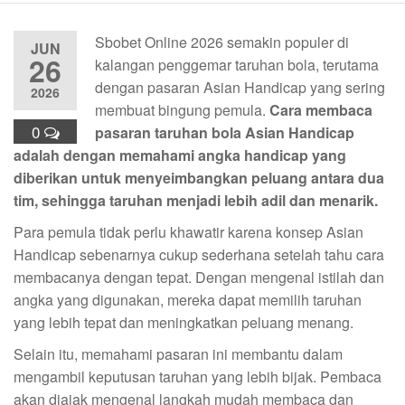
Sbobet Online 2026 semakin populer di
JUN
26
kalangan penggemar taruhan bola, terutama
dengan pasaran Asian Handicap yang sering
2026
membuat bingung pemula.
Cara membaca
0
pasaran taruhan bola Asian Handicap
adalah dengan memahami angka handicap yang
diberikan untuk menyeimbangkan peluang antara dua
tim, sehingga taruhan menjadi lebih adil dan menarik.
Para pemula tidak perlu khawatir karena konsep Asian
Handicap sebenarnya cukup sederhana setelah tahu cara
membacanya dengan tepat. Dengan mengenal istilah dan
angka yang digunakan, mereka dapat memilih taruhan
yang lebih tepat dan meningkatkan peluang menang.
Selain itu, memahami pasaran ini membantu dalam
mengambil keputusan taruhan yang lebih bijak. Pembaca
akan diajak mengenal langkah mudah membaca dan