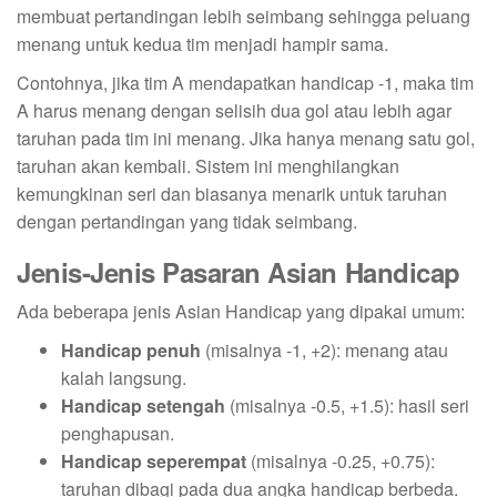
membuat pertandingan lebih seimbang sehingga peluang
menang untuk kedua tim menjadi hampir sama.
Contohnya, jika tim A mendapatkan handicap -1, maka tim
A harus menang dengan selisih dua gol atau lebih agar
taruhan pada tim ini menang. Jika hanya menang satu gol,
taruhan akan kembali. Sistem ini menghilangkan
kemungkinan seri dan biasanya menarik untuk taruhan
dengan pertandingan yang tidak seimbang.
Jenis-Jenis Pasaran Asian Handicap
Ada beberapa jenis Asian Handicap yang dipakai umum:
Handicap penuh
(misalnya -1, +2): menang atau
kalah langsung.
Handicap setengah
(misalnya -0.5, +1.5): hasil seri
penghapusan.
Handicap seperempat
(misalnya -0.25, +0.75):
taruhan dibagi pada dua angka handicap berbeda.