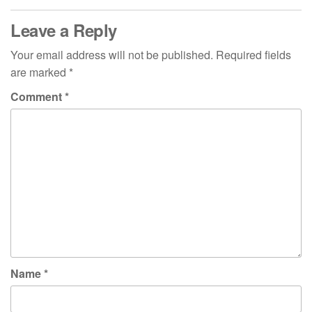
Leave a Reply
Your email address will not be published.
Required fields
are marked
*
Comment
*
Name
*