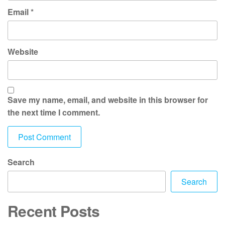
Email
*
Website
Save my name, email, and website in this browser for
the next time I comment.
Search
Search
Recent Posts