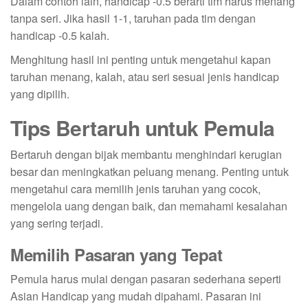
Dalam contoh lain, handicap -0.5 berarti tim harus menang
tanpa seri. Jika hasil 1-1, taruhan pada tim dengan
handicap -0.5 kalah.
Menghitung hasil ini penting untuk mengetahui kapan
taruhan menang, kalah, atau seri sesuai jenis handicap
yang dipilih.
Tips Bertaruh untuk Pemula
Bertaruh dengan bijak membantu menghindari kerugian
besar dan meningkatkan peluang menang. Penting untuk
mengetahui cara memilih jenis taruhan yang cocok,
mengelola uang dengan baik, dan memahami kesalahan
yang sering terjadi.
Memilih Pasaran yang Tepat
Pemula harus mulai dengan pasaran sederhana seperti
Asian Handicap yang mudah dipahami. Pasaran ini