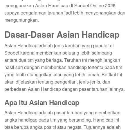
menggunakan Asian Handicap di Sbobet Online 2026
supaya pengalaman taruhan jadi lebih menyenangkan dan
menguntungkan.
Dasar-Dasar Asian Handicap
Asian Handicap adalah jenis taruhan yang populer di
Sbobet karena memberikan peluang lebih seimbang
antara dua tim yang berlaga. Taruhan ini menghilangkan
hasil seri dengan memberikan handicap tertentu pada tim
yang lebih diunggulkan atau yang lebih lemah. Berikut ini
akan dijelaskan tentang pengertian, jenis-jenis, dan
perbedaan Asian Handicap dengan pasar taruhan lainnya.
Apa Itu Asian Handicap
Asian Handicap adalah pasar taruhan yang memberikan
angka handicap pada tim yang bertanding. Handicap ini
bisa berupa angka positif atau negatif. Tujuannya adalah