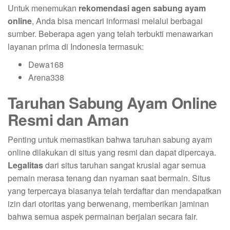
Untuk menemukan
rekomendasi agen sabung ayam
online
, Anda bisa mencari informasi melalui berbagai
sumber. Beberapa agen yang telah terbukti menawarkan
layanan prima di Indonesia termasuk:
Dewa168
Arena338
Taruhan Sabung Ayam Online
Resmi dan Aman
Penting untuk memastikan bahwa taruhan sabung ayam
online dilakukan di situs yang resmi dan dapat dipercaya.
Legalitas
dari situs taruhan sangat krusial agar semua
pemain merasa tenang dan nyaman saat bermain. Situs
yang terpercaya biasanya telah terdaftar dan mendapatkan
izin dari otoritas yang berwenang, memberikan jaminan
bahwa semua aspek permainan berjalan secara fair.