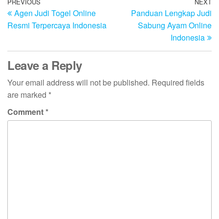
Post
Previous
PREVIOUS
NEXT
N
Agen Judi Togel Online
Panduan Lengkap Judi
Post
Po
navigation
Resmi Terpercaya Indonesia
Sabung Ayam Online
Indonesia
Leave a Reply
Your email address will not be published.
Required fields
are marked
*
Comment
*