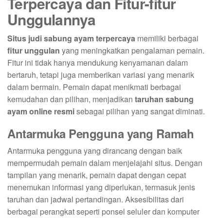
Terpercaya dan Fitur-fitur
Unggulannya
Situs judi sabung ayam terpercaya
memiliki berbagai
fitur unggulan
yang meningkatkan pengalaman pemain.
Fitur ini tidak hanya mendukung kenyamanan dalam
bertaruh, tetapi juga memberikan variasi yang menarik
dalam bermain. Pemain dapat menikmati berbagai
kemudahan dan pilihan, menjadikan
taruhan sabung
ayam online resmi
sebagai pilihan yang sangat diminati.
Antarmuka Pengguna yang Ramah
Antarmuka pengguna yang dirancang dengan baik
mempermudah pemain dalam menjelajahi situs. Dengan
tampilan yang menarik, pemain dapat dengan cepat
menemukan informasi yang diperlukan, termasuk jenis
taruhan dan jadwal pertandingan. Aksesibilitas dari
berbagai perangkat seperti ponsel seluler dan komputer