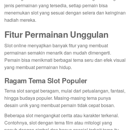
jenis permainan yang tersedia, setiap pemain bisa
menemukan slot yang sesuai dengan selera dan keinginan
hadiah mereka.
Fitur Permainan Unggulan
Slot online menyajikan banyak fitur yang membuat
permainan semakin menarik dan mudah dimengerti.
Pemain bisa menikmati berbagai tema seru dan efek visual
yang membuat permainan hidup.
Ragam Tema Slot Populer
Tema slot sangat beragam, mulai dari petualangan, fantasi,
hingga budaya populer. Masing-masing tema punya
desain unik yang membuat pemain tidak cepat bosan.
Beberapa slot mengangkat cerita atau karakter terkenal.
Contohnya, slot dengan tema film atau mitologi yang
penuh dengan simbol dan bonus spesial terkait tema itu.