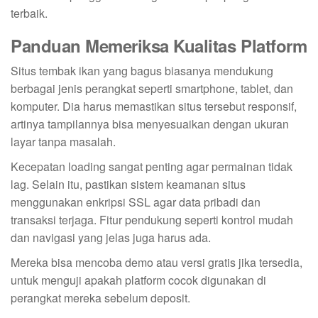
terbaik.
Panduan Memeriksa Kualitas Platform
Situs tembak ikan yang bagus biasanya mendukung
berbagai jenis perangkat seperti smartphone, tablet, dan
komputer. Dia harus memastikan situs tersebut responsif,
artinya tampilannya bisa menyesuaikan dengan ukuran
layar tanpa masalah.
Kecepatan loading sangat penting agar permainan tidak
lag. Selain itu, pastikan sistem keamanan situs
menggunakan enkripsi SSL agar data pribadi dan
transaksi terjaga. Fitur pendukung seperti kontrol mudah
dan navigasi yang jelas juga harus ada.
Mereka bisa mencoba demo atau versi gratis jika tersedia,
untuk menguji apakah platform cocok digunakan di
perangkat mereka sebelum deposit.