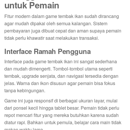
untuk Pemain
Fitur modern dalam game tembak ikan sudah dirancang
agar mudah dipakai oleh semua kalangan. Sistem
pembayaran juga dibuat cepat dan aman supaya pemain
tidak perlu khawatir saat melakukan transaksi.
Interface Ramah Pengguna
Interface pada game tembak ikan ini sangat sederhana
dan mudah dimengerti. Tombol-tombol utama seperti
tembak, upgrade senjata, dan navigasi tersedia dengan
jelas. Warna dan ikon disusun agar pemain bisa fokus
tanpa kebingungan.
Game ini juga responsif di berbagai ukuran layar, mulai
dari ponsel kecil hingga tablet besar. Pemain tidak perlu
repot mencari fitur yang mereka butuhkan karena sudah
diatur rapi. Bahkan untuk pemula, belajar cara main tidak
makan waktu lama.