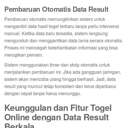
Pembaruan Otomatis Data Result
Pembaruan otomatis memungkinkan sistem untuk
mengambil data hasil togel terbaru tanpa perlu intervensi
manual. Ketika data baru tersedia, sistem langsung
mengunduh dan menggantikan data lama secara otomatis.
Proses ini mencegah keterlambatan informasi yang bisa
merugikan pemain.
Sistem menggunakan timer dan skrip otomatis untuk
menjalankan pembaruan ini. Jika ada gangguan jaringan,
sistem akan mencoba ulang hingga berhasil. Jadi, data
result yang muncul tetap konsisten dan terus diperbarui
dengan cepat tanpa harus menunggu.
Keunggulan dan Fitur Togel
Online dengan Data Result
Berkala