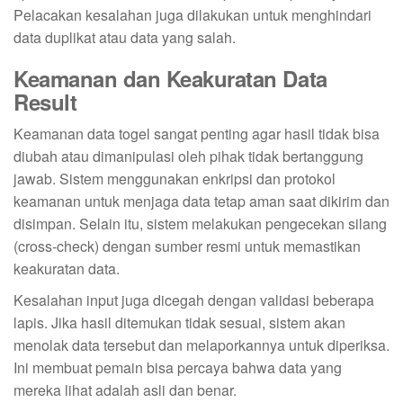
Pelacakan kesalahan juga dilakukan untuk menghindari
data duplikat atau data yang salah.
Keamanan dan Keakuratan Data
Result
Keamanan data togel sangat penting agar hasil tidak bisa
diubah atau dimanipulasi oleh pihak tidak bertanggung
jawab. Sistem menggunakan enkripsi dan protokol
keamanan untuk menjaga data tetap aman saat dikirim dan
disimpan. Selain itu, sistem melakukan pengecekan silang
(cross-check) dengan sumber resmi untuk memastikan
keakuratan data.
Kesalahan input juga dicegah dengan validasi beberapa
lapis. Jika hasil ditemukan tidak sesuai, sistem akan
menolak data tersebut dan melaporkannya untuk diperiksa.
Ini membuat pemain bisa percaya bahwa data yang
mereka lihat adalah asli dan benar.