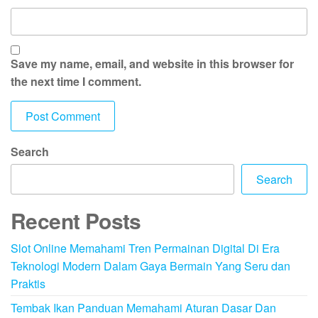
Save my name, email, and website in this browser for
the next time I comment.
Search
Search
Recent Posts
Slot Online Memahami Tren Permainan Digital Di Era
Teknologi Modern Dalam Gaya Bermain Yang Seru dan
Praktis
Tembak Ikan Panduan Memahami Aturan Dasar Dan