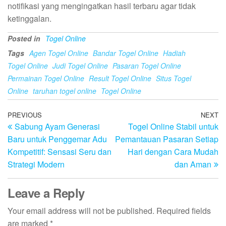
notifikasi yang mengingatkan hasil terbaru agar tidak
ketinggalan.
Posted in
Togel Online
Tags
Agen Togel Online
Bandar Togel Online
Hadiah
Togel Online
Judi Togel Online
Pasaran Togel Online
Permainan Togel Online
Result Togel Online
Situs Togel
Online
taruhan togel online
Togel Online
Post
Previous
PREVIOUS
NEXT
N
Sabung Ayam Generasi
Togel Online Stabil untuk
Post
Po
navigation
Baru untuk Penggemar Adu
Pemantauan Pasaran Setiap
Kompetitif: Sensasi Seru dan
Hari dengan Cara Mudah
Strategi Modern
dan Aman
Leave a Reply
Your email address will not be published.
Required fields
are marked
*