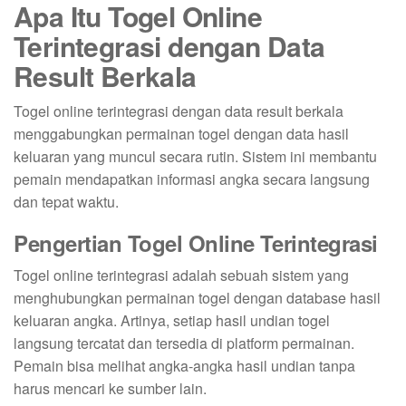
Apa Itu Togel Online
Terintegrasi dengan Data
Result Berkala
Togel online terintegrasi dengan data result berkala
menggabungkan permainan togel dengan data hasil
keluaran yang muncul secara rutin. Sistem ini membantu
pemain mendapatkan informasi angka secara langsung
dan tepat waktu.
Pengertian Togel Online Terintegrasi
Togel online terintegrasi adalah sebuah sistem yang
menghubungkan permainan togel dengan database hasil
keluaran angka. Artinya, setiap hasil undian togel
langsung tercatat dan tersedia di platform permainan.
Pemain bisa melihat angka-angka hasil undian tanpa
harus mencari ke sumber lain.