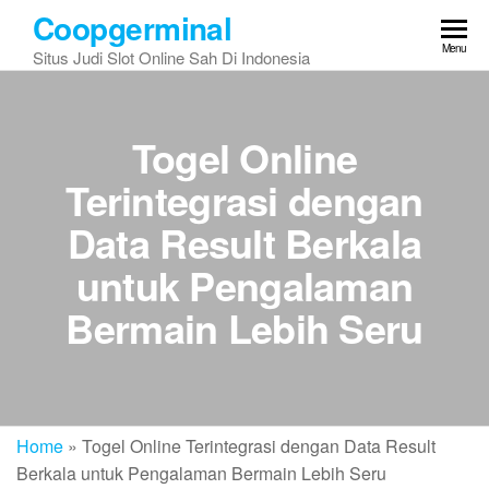
Skip
Coopgerminal
to
Menu
Situs Judi Slot Online Sah Di Indonesia
the
content
Togel Online
Terintegrasi dengan
Data Result Berkala
untuk Pengalaman
Bermain Lebih Seru
Home
»
Togel Online Terintegrasi dengan Data Result
Berkala untuk Pengalaman Bermain Lebih Seru