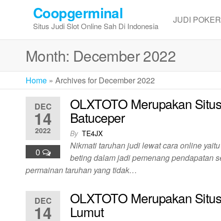
Skip
Coopgerminal
to
JUDI POKER
Situs Judi Slot Online Sah Di Indonesia
the
content
Month:
December 2022
Home
»
Archives for December 2022
OLXTOTO Merupakan Situs 
DEC
14
Batuceper
2022
By
TE4JX
Nikmati taruhan judi lewat cara online yai
0
beting dalam jadi pemenang pendapatan sec
permainan taruhan yang tidak…
OLXTOTO Merupakan Situs 
DEC
14
Lumut