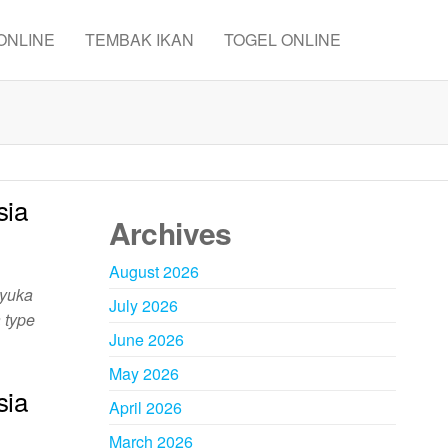
ONLINE
TEMBAK IKAN
TOGEL ONLINE
sia
Archives
August 2026
nyuka
July 2026
 type
June 2026
May 2026
sia
April 2026
March 2026