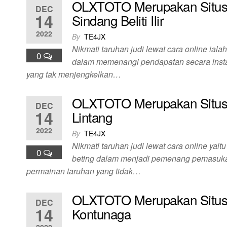
OLXTOTO Merupakan Situs 
DEC
14
Sindang Beliti Ilir
2022
By
TE4JX
Nikmati taruhan judi lewat cara online iala
0
dalam memenangi pendapatan secara instan
yang tak menjengkelkan…
OLXTOTO Merupakan Situs 
DEC
14
Lintang
2022
By
TE4JX
Nikmati taruhan judi lewat cara online yai
0
beting dalam menjadi pemenang pemasukan 
permainan taruhan yang tidak…
OLXTOTO Merupakan Situs 
DEC
14
Kontunaga