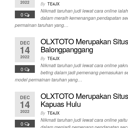
2022
By
TE4JX
Nikmati taruhan judi lewat cara online ial
0
dalam meraih kemenangan pendapatan secara
permainan taruhan yang…
OLXTOTO Merupakan Situs 
DEC
14
Balongpanggang
2022
By
TE4JX
Nikmati taruhan judi lewat cara online ya
0
beting dalam jadi pemenang pemasukan sec
model permainan taruhan yang…
OLXTOTO Merupakan Situs 
DEC
14
Kapuas Hulu
2022
By
TE4JX
Nikmati taruhan judi lewat cara online yait
0
dalam menjadi pemenang pendapatan secara 