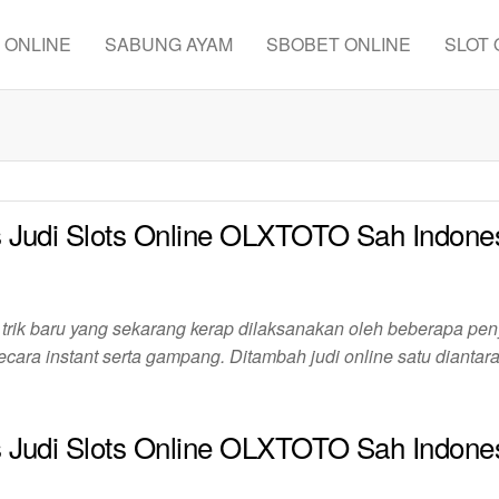
 ONLINE
SABUNG AYAM
SBOBET ONLINE
SLOT 
Judi Slots Online OLXTOTO Sah Indone
tu trik baru yang sekarang kerap dilaksanakan oleh beberapa pe
ara instant serta gampang. Ditambah judi online satu diantara
Judi Slots Online OLXTOTO Sah Indone