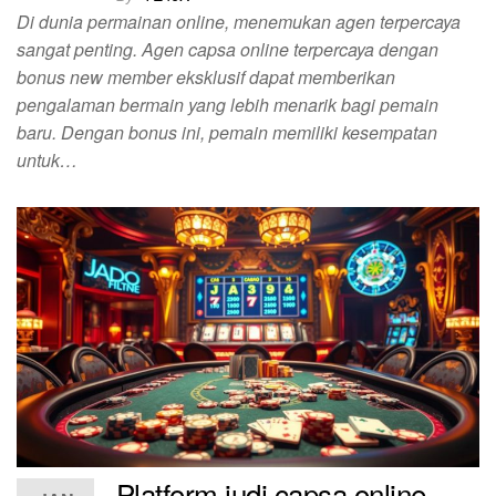
Di dunia permainan online, menemukan agen terpercaya
sangat penting. Agen capsa online terpercaya dengan
bonus new member eksklusif dapat memberikan
pengalaman bermain yang lebih menarik bagi pemain
baru. Dengan bonus ini, pemain memiliki kesempatan
untuk…
Platform judi capsa online