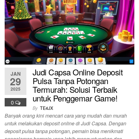
Judi Capsa Online Deposit
JAN
29
Pulsa Tanpa Potongan
Termurah: Solusi Terbaik
2025
untuk Penggemar Game!
0
By
TE4JX
Banyak orang kini mencari cara yang mudah dan murah
untuk melakukan deposit online di Judi Capsa. Dengan
deposit pulsa tanpa potongan, pemain bisa menikmati
pengalaman bermain yang lebih menguntungkan dan