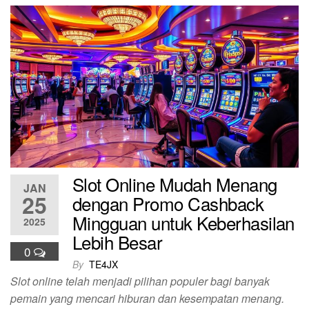
Slot Online Mudah Menang
JAN
25
dengan Promo Cashback
Mingguan untuk Keberhasilan
2025
Lebih Besar
0
By
TE4JX
Slot online telah menjadi pilihan populer bagi banyak
pemain yang mencari hiburan dan kesempatan menang.