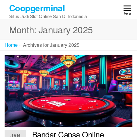
Skip
Coopgerminal
to
Menu
Situs Judi Slot Online Sah Di Indonesia
the
content
Month:
January 2025
Home
»
Archives for January 2025
Bandar Capsa Online
JAN