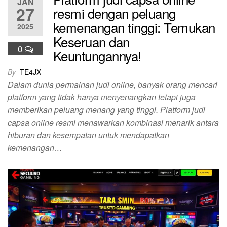
JAN
27
resmi dengan peluang
kemenangan tinggi: Temukan
2025
Keseruan dan
0
Keuntungannya!
By
TE4JX
Dalam dunia permainan judi online, banyak orang mencari
platform yang tidak hanya menyenangkan tetapi juga
memberikan peluang menang yang tinggi. Platform judi
capsa online resmi menawarkan kombinasi menarik antara
hiburan dan kesempatan untuk mendapatkan
kemenangan…