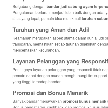
Bergabung dengan
bandar judi sabung ayam terperc
Pengalaman bertaruh menjadi lebih baik dengan adany
situs yang tepat, pemain bisa menikmati
taruhan sabun
Taruhan yang Aman dan Adil
Keamanan merupakan aspek utama dalam dunia judi on
transparan, memastikan setiap taruhan dilakukan denga
mencemaskan kecurangan.
Layanan Pelanggan yang Responsi
Pentingnya layanan pelanggan yang responsif tidak d
pemain dapat dengan mudah menghubungi tim support 
yang tinggi terhadap bandar.
Promosi dan Bonus Menarik
Banyak bandar menawarkan
promosi bunus menarik
Bonus pendaftaran, cashback, dan promosi khusus lain