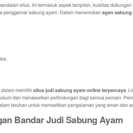
ndalan situs. Ini termasuk aspek tampilan, kualitas dukungan
 para penggemar sabung ayam. Dalam menemukan
agen sabung
uka.
an dalam memilih
situs judi sabung ayam online terpercaya
. L
 hukum dan menawarkan perlindungan bagi semua pemain. Pem
 dalam taruhan untuk memastikan pengalaman yang aman dan ad
gan Bandar Judi Sabung Ayam