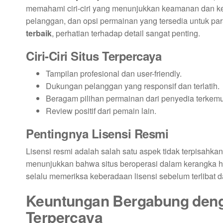
memahami ciri-ciri yang menunjukkan keamanan dan kea
pelanggan, dan opsi permainan yang tersedia untuk
terbaik
, perhatian terhadap detail sangat penting.
Ciri-Ciri Situs Terpercaya
Tampilan profesional dan user-friendly.
Dukungan pelanggan yang responsif dan terlatih.
Beragam pilihan permainan dari penyedia terkem
Review positif dari pemain lain.
Pentingnya Lisensi Resmi
Lisensi resmi adalah salah satu aspek tidak terpisahk
menunjukkan bahwa situs beroperasi dalam kerangka
selalu memeriksa keberadaan lisensi sebelum terlibat
Keuntungan Bergabung den
Terpercaya