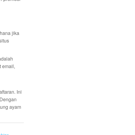
hana jika
situs
dalah
 email,
taran. Ini
. Dengan
abung ayam