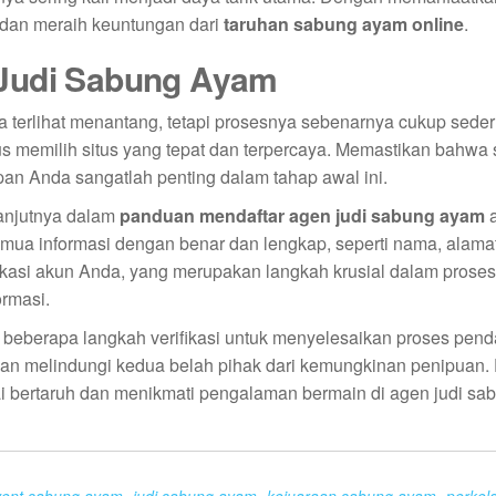
g dan meraih keuntungan dari
taruhan sabung ayam online
.
 Judi Sabung Ayam
a terlihat menantang, tetapi prosesnya sebenarnya cukup seder
s memilih situs yang tepat dan terpercaya. Memastikan bahwa 
pan Anda sangatlah penting dalam tahap awal ini.
lanjutnya dalam
panduan mendaftar agen judi sabung ayam
a
emua informasi dengan benar dan lengkap, seperti nama, alamat
fikasi akun Anda, yang merupakan langkah krusial dalam proses
rmasi.
 beberapa langkah verifikasi untuk menyelesaikan proses pendaf
dan melindungi kedua belah pihak dari kemungkinan penipuan
lai bertaruh dan menikmati pengalaman bermain di agen judi s