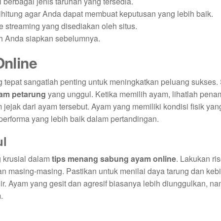
 berbagai jenis taruhan yang tersedia.
dihitung agar Anda dapat membuat keputusan yang lebih baik.
e streaming yang disediakan oleh situs.
ah Anda siapkan sebelumnya.
nline
g tepat sangatlah penting untuk meningkatkan peluang sukses. 
yam petarung
yang unggul. Ketika memilih ayam, lihatlah pena
jejak dari ayam tersebut. Ayam yang memiliki kondisi fisik yan
performa yang lebih baik dalam pertandingan.
ul
 krusial dalam
tips menang sabung ayam online
. Lakukan ris
n masing-masing. Pastikan untuk menilai daya tarung dan keb
r. Ayam yang gesit dan agresif biasanya lebih diunggulkan, na
.