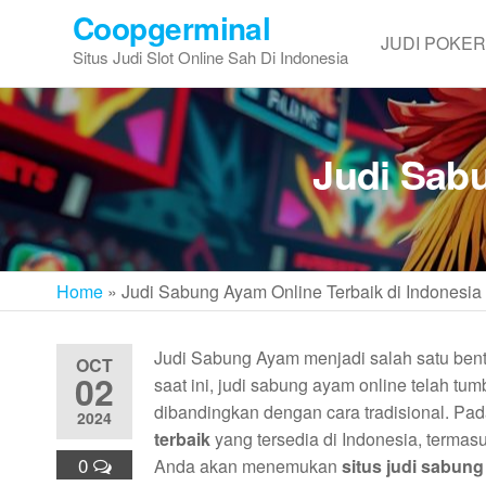
Skip
Coopgerminal
to
JUDI POKER
Situs Judi Slot Online Sah Di Indonesia
the
content
Judi Sabu
Home
»
Judi Sabung Ayam Online Terbaik di Indonesia
Judi Sabung Ayam menjadi salah satu bentu
OCT
02
saat ini, judi sabung ayam online telah 
dibandingkan dengan cara tradisional. Pad
2024
terbaik
yang tersedia di Indonesia, termas
0
Anda akan menemukan
situs judi sabun