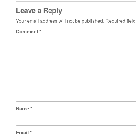
Leave a Reply
Your email address will not be published.
Required fiel
Comment
*
Name
*
Email
*