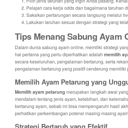
Pilih jenis taruhan yang ingin Anda pasang. Kenali
Pelajari cara kerja odds dan bagaimana taruhan 
Saksikan pertarungan secara langsung melalui liv
Lakukan taruhan sesuai dengan strategi yang tel
Tips Menang Sabung Ayam O
Dalam dunia sabung ayam online, memiliki strategi yan
hal pertama yang perlu diperhatikan adalah
memilih a
secara keseluruhan, pengalaman bertarung, serta rekam 
pengalaman bertarung yang positif cenderung memiliki 
Memilih Ayam Petarung yang Ungg
Memilih ayam petarung
merupakan langkah awal yang
mendalam tentang jenis ayam, kelebihan, dan kelemaha
bertarung ayam, sebab ini bisa mempengaruhi hasil akhi
perhatikan perkembangan potensi masing-masing ayam
Strategi Bertaruh yang Efektif