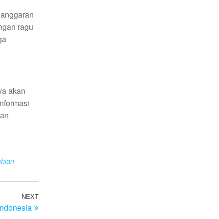
n anggaran
angan ragu
ga
nya akan
nformasi
kan
ahian
NEXT
Next
Indonesia
Post