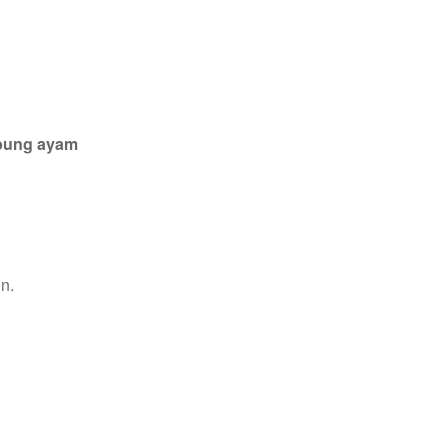
abung ayam
in.