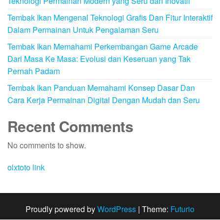
Teknologi Permainan Modern yang Seru dan Inovatif
Tembak Ikan Mengenal Teknologi Grafis Dan Fitur Interaktif
Dalam Permainan Untuk Pengalaman Seru
Tembak Ikan Memahami Perkembangan Game Arcade
Dari Masa Ke Masa: Evolusi dan Keseruan yang Tak
Pernah Padam
Tembak Ikan Panduan Memahami Konsep Dasar Dan
Cara Kerja Permainan Digital Dengan Mudah dan Seru
Recent Comments
No comments to show.
olxtoto link
Proudly powered by
WordPress
|
Theme:
Futurio