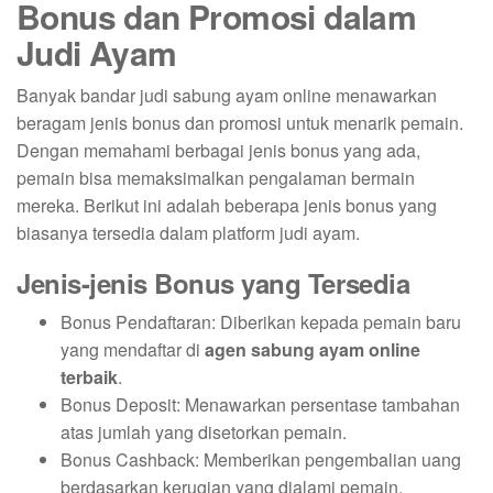
Bonus dan Promosi dalam
Judi Ayam
Banyak bandar judi sabung ayam online menawarkan
beragam jenis bonus dan promosi untuk menarik pemain.
Dengan memahami berbagai jenis bonus yang ada,
pemain bisa memaksimalkan pengalaman bermain
mereka. Berikut ini adalah beberapa jenis bonus yang
biasanya tersedia dalam platform judi ayam.
Jenis-jenis Bonus yang Tersedia
Bonus Pendaftaran: Diberikan kepada pemain baru
yang mendaftar di
agen sabung ayam online
terbaik
.
Bonus Deposit: Menawarkan persentase tambahan
atas jumlah yang disetorkan pemain.
Bonus Cashback: Memberikan pengembalian uang
berdasarkan kerugian yang dialami pemain.