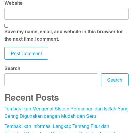
Website
Save my name, email, and website in this browser for
the next time I comment.
Search
Search
Recent Posts
Tembak Ikan Mengenal Sistem Permainan dan Istilah Yang
Sering Digunakan dengan Mudah dan Seru
Tembak Ikan Informasi Lengkap Tentang Fitur dan