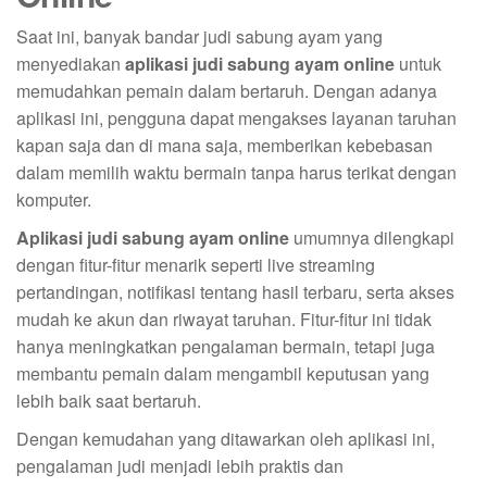
Saat ini, banyak bandar judi sabung ayam yang
menyediakan
aplikasi judi sabung ayam online
untuk
memudahkan pemain dalam bertaruh. Dengan adanya
aplikasi ini, pengguna dapat mengakses layanan taruhan
kapan saja dan di mana saja, memberikan kebebasan
dalam memilih waktu bermain tanpa harus terikat dengan
komputer.
Aplikasi judi sabung ayam online
umumnya dilengkapi
dengan fitur-fitur menarik seperti live streaming
pertandingan, notifikasi tentang hasil terbaru, serta akses
mudah ke akun dan riwayat taruhan. Fitur-fitur ini tidak
hanya meningkatkan pengalaman bermain, tetapi juga
membantu pemain dalam mengambil keputusan yang
lebih baik saat bertaruh.
Dengan kemudahan yang ditawarkan oleh aplikasi ini,
pengalaman judi menjadi lebih praktis dan