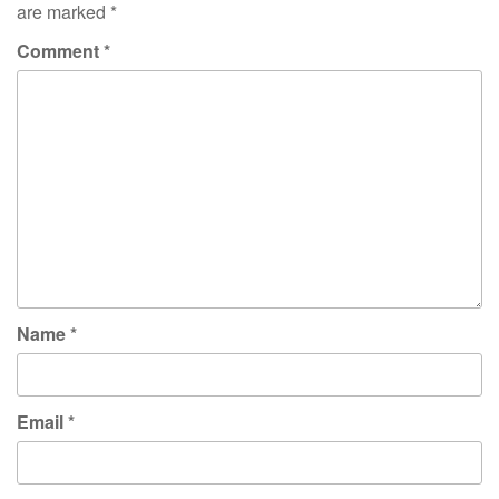
are marked
*
Comment
*
Name
*
Email
*