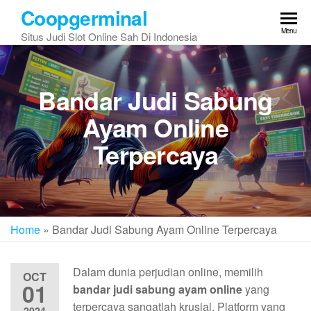
Skip
Coopgerminal
to
Menu
Situs Judi Slot Online Sah Di Indonesia
the
content
Bandar Judi Sabung
Ayam Online
Terpercaya
Home
»
Bandar Judi Sabung Ayam Online Terpercaya
Dalam dunia perjudian online, memilih
OCT
01
bandar judi sabung ayam online
yang
terpercaya sangatlah krusial. Platform yang
2024