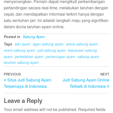
menyenangkan. Pemain dapat mengikuti perkembangan
pertandingan secara real-time, melakukan taruhan dengan
cepat, dan mendapatkan informasi terkini hanya dengan
satu sentuhan jari. Ini adalah langkah maju yang signifikan
dalam dunia taruhan ayam online.
Posted in
Sabung Ayam
Tags
adu ayam
agen sabung ayam
arena sabung ayam
event sabung ayam
judi sabung ayam
kejuaraan sabung
ayam
perkelahian ayam
pertarungan ayam
sabung ayam
taruhan sabung ayam
Post
Previous
PREVIOUS
NEXT
N
Situs Judi Sabung Ayam
Judi Sabung Ayam Online
Post
Po
navigation
Terpercaya di Indonesia
Terbaik di Indonesia
Leave a Reply
Your email address will not be published.
Required fields