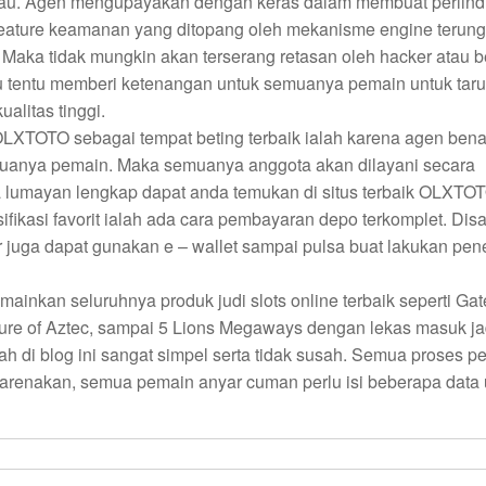
risau. Agen mengupayakan dengan keras dalam membuat perlin
eature keamanan yang ditopang oleh mekanisme engine terung
 Maka tidak mungkin akan terserang retasan oleh hacker atau 
itu tentu memberi ketenangan untuk semuanya pemain untuk tar
alitas tinggi.
XTOTO sebagai tempat beting terbaik ialah karena agen bena
muanya pemain. Maka semuanya anggota akan dilayani secara
na lumayan lengkap dapat anda temukan di situs terbaik OLXTO
ifikasi favorit ialah ada cara pembayaran depo terkomplet. Di
ttor juga dapat gunakan e – wallet sampai pulsa buat lakukan p
kan seluruhnya produk judi slots online terbaik seperti Gat
ure of Aztec, sampai 5 Lions Megaways dengan lekas masuk ja
h di blog ini sangat simpel serta tidak susah. Semua proses p
karenakan, semua pemain anyar cuman perlu isi beberapa data 