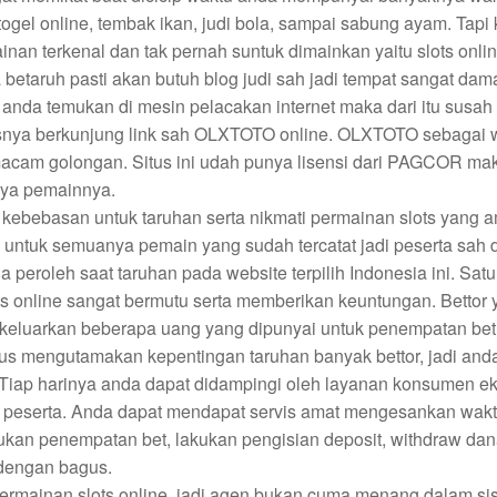
togel online, tembak ikan, judi bola, sampai sabung ayam. Tapi 
an terkenal dan tak pernah suntuk dimainkan yaitu slots onlin
betaruh pasti akan butuh blog judi sah jadi tempat sangat dam
nda temukan di mesin pelacakan internet maka dari itu susah
kasnya berkunjung link sah OLXTOTO online. OLXTOTO sebagai 
rmacam golongan. Situs ini udah punya lisensi dari PAGCOR ma
nya pemainnya.
kebebasan untuk taruhan serta nikmati permainan slots yang 
 untuk semuanya pemain yang sudah tercatat jadi peserta sah d
 peroleh saat taruhan pada website terpilih Indonesia ini. Satu
 online sangat bermutu serta memberikan keuntungan. Bettor 
 keluarkan beberapa uang yang dipunyai untuk penempatan bet
terus mengutamakan kepentingan taruhan banyak bettor, jadi anda
 Tiap harinya anda dapat didampingi oleh layanan konsumen e
nya peserta. Anda dapat mendapat servis amat mengesankan wak
kukan penempatan bet, lakukan pengisian deposit, withdraw da
 dengan bagus.
ermainan slots online, jadi agen bukan cuma menang dalam sis