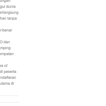
dungan
gul dunia
berlangsung
uhan tanpa
r-benar
TO dan
samping
enempatan
es of
di peserta
endaftaran
utama di