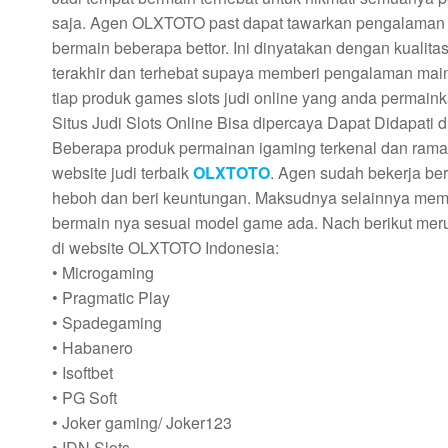
saja. Agen OLXTOTO past dapat tawarkan pengalaman 
bermain beberapa bettor. Ini dinyatakan dengan kualita
terakhir dan terhebat supaya memberi pengalaman main a
tiap produk games slots judi online yang anda permai
Situs Judi Slots Online Bisa dipercaya Dapat Didapati
Beberapa produk permainan igaming terkenal dan ramai
website judi terbaik
OLXTOTO
. Agen sudah bekerja be
heboh dan beri keuntungan. Maksudnya selainnya memb
bermain nya sesuai model game ada. Nach berikut merup
di website OLXTOTO Indonesia:
• Microgaming
• Pragmatic Play
• Spadegaming
• Habanero
• Isoftbet
• PG Soft
• Joker gaming/ Joker123
• IDN Slots