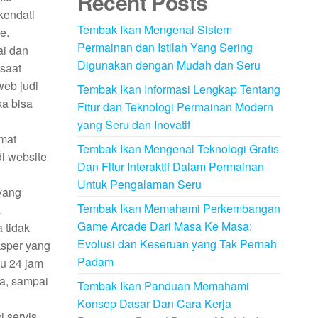
Recent Posts
kendati
Tembak Ikan Mengenal Sistem
e.
Permainan dan Istilah Yang Sering
ai dan
Digunakan dengan Mudah dan Seru
 saat
web judi
Tembak Ikan Informasi Lengkap Tentang
ka bisa
Fitur dan Teknologi Permainan Modern
yang Seru dan Inovatif
amat
Tembak Ikan Mengenal Teknologi Grafis
i website
Dan Fitur Interaktif Dalam Permainan
Untuk Pengalaman Seru
yang
Tembak Ikan Memahami Perkembangan
.
Game Arcade Dari Masa Ke Masa:
 tidak
Evolusi dan Keseruan yang Tak Pernah
ksper yang
Padam
tu 24 jam
na, sampai
Tembak Ikan Panduan Memahami
Konsep Dasar Dan Cara Kerja
i servis