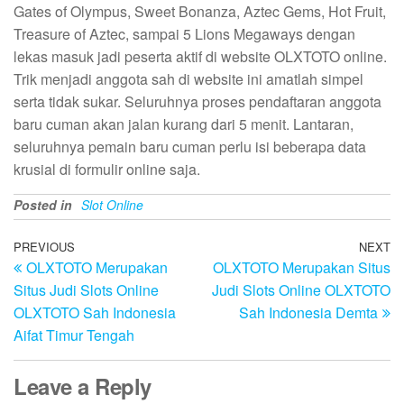
Gates of Olympus, Sweet Bonanza, Aztec Gems, Hot Fruit,
Treasure of Aztec, sampai 5 Lions Megaways dengan
lekas masuk jadi peserta aktif di website OLXTOTO online.
Trik menjadi anggota sah di website ini amatlah simpel
serta tidak sukar. Seluruhnya proses pendaftaran anggota
baru cuman akan jalan kurang dari 5 menit. Lantaran,
seluruhnya pemain baru cuman perlu isi beberapa data
krusial di formulir online saja.
Posted in
Slot Online
Post
Previous
PREVIOUS
NEXT
N
OLXTOTO Merupakan
OLXTOTO Merupakan Situs
Post
Po
navigation
Situs Judi Slots Online
Judi Slots Online OLXTOTO
OLXTOTO Sah Indonesia
Sah Indonesia Demta
Aifat Timur Tengah
Leave a Reply