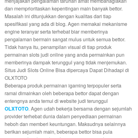
menjajakan pengalaman taruhan amat membahagiakan
dan memprioritaskan kepentingan main banyak bettor.
Masalah ini ditunjukkan dengan kualitas dari tiap
spesifikasi yang ada di blog. Agen memakai mekanisme
engine teranyar serta terhebat biar memberinya
pengalaman bermain sangat mulus untuk semua bettor.
Tidak hanya itu, penampilan visual di tiap produk
permainan slots judi online yang anda permainkan pun
memberinya dampak terunggul yang tidak menjemukan.
Situs Judi Slots Online Bisa dipercaya Dapat Dihadapi di
OLXTOTO
Beberapa produk permainan igaming terpopuler serta
ramai dimainkan oleh beberapa bettor dapat dengan
entengnya anda temui di website judi terunggul
OLXTOTO
. Agen udah bekerja bersama dengan sejumlah
provider terhebat dunia dalam penyediaan permainan
heboh dan memberi keuntungan. Maksudnya selainnya
berikan sejumlah main, beberapa bettor bisa pula