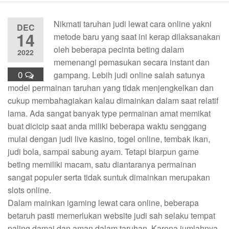
Nikmati taruhan judi lewat cara online yakni
DEC
14
metode baru yang saat ini kerap dilaksanakan
oleh beberapa pecinta beting dalam
2022
memenangi pemasukan secara instant dan
0
gampang. Lebih judi online salah satunya
model permainan taruhan yang tidak menjengkelkan dan
cukup membahagiakan kalau dimainkan dalam saat relatif
lama. Ada sangat banyak type permainan amat memikat
buat dicicip saat anda miliki beberapa waktu senggang
mulai dengan judi live kasino, togel online, tembak ikan,
judi bola, sampai sabung ayam. Tetapi biarpun game
beting memiliki macam, satu diantaranya permainan
sangat populer serta tidak suntuk dimainkan merupakan
slots online.
Dalam mainkan igaming lewat cara online, beberapa
betaruh pasti memerlukan website judi sah selaku tempat
paling damai dan aman dalam taruhan. Karena jumlahnya