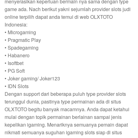
menyerasikan keperluan bermain nya sama dengan type
game ada. Nach berikut yakni sejumlah provider slots judi
online terpilih dapat anda temui di web OLXTOTO
Indonesia:
• Microgaming
• Pragmatic Play
• Spadegaming
• Habanero
• Isoftbet
• PG Soft
• Joker gaming/ Joker123
• IDN Slots
Dengan support dari beberapa puluh type provider slots
terunggul dunia, pastinya type permainan ada di situs
OLXTOTO begitu banyak macamnya. Anda dapat ketahui
mulai dengan topik permainan berlainan sampai jenis
kepelikan igaming. Menariknya semuanya pemain dapat
nikmati semuanya suguhan igaming slots siap di situs