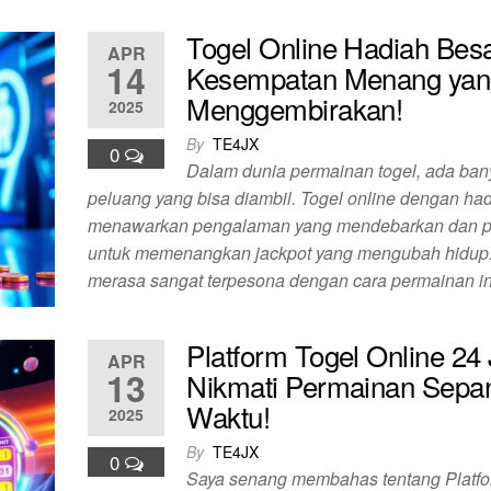
Togel Online Hadiah Besa
APR
14
Kesempatan Menang yan
Menggembirakan!
2025
By
TE4JX
0
Dalam dunia permainan togel, ada ban
peluang yang bisa diambil. Togel online dengan ha
menawarkan pengalaman yang mendebarkan dan 
untuk memenangkan jackpot yang mengubah hidup
merasa sangat terpesona dengan cara permainan i
Platform Togel Online 24
APR
13
Nikmati Permainan Sepa
Waktu!
2025
By
TE4JX
0
Saya senang membahas tentang Platfo