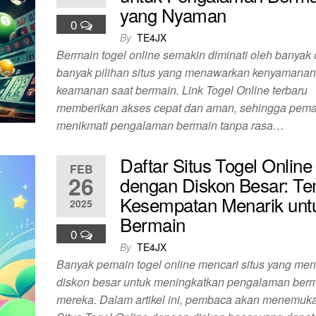
yang Nyaman
0
By
TE4JX
Bermain togel online semakin diminati oleh banyak
banyak pilihan situs yang menawarkan kenyamanan
keamanan saat bermain. Link Togel Online terbaru
memberikan akses cepat dan aman, sehingga pema
menikmati pengalaman bermain tanpa rasa…
Daftar Situs Togel Online
FEB
26
dengan Diskon Besar: T
Kesempatan Menarik unt
2025
Bermain
0
By
TE4JX
Banyak pemain togel online mencari situs yang me
diskon besar untuk meningkatkan pengalaman ber
mereka. Dalam artikel ini, pembaca akan menemuka