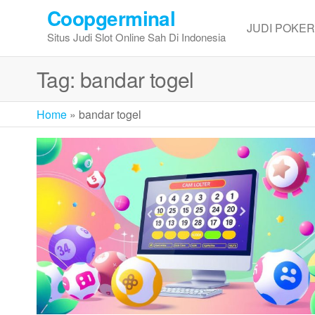
Skip
Coopgerminal
to
JUDI POKER
Situs Judi Slot Online Sah Di Indonesia
the
content
Tag:
bandar togel
Home
»
bandar togel