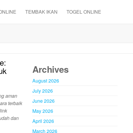
ONLINE
TEMBAK IKAN
TOGEL ONLINE
e:
Archives
uk
August 2026
July 2026
ang aman
June 2026
ara terbaik
link
May 2026
mudah dan
April 2026
March 2026